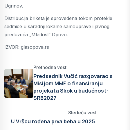
Ugrinov.
Distribucija briketa je sprovedena tokom protekle
sedmice u saradnji lokalne samouprave i javnog
preduzeća „Mladost“ Opovo.
IZVOR: glasopova.rs
Prethodna vest
Predsednik Vučić razgovarao s
Misijom MMF o finansiranju
projekata Skok u budućnost-
SRB2027
Sledeća vest
U Vršcu rođena prva beba u 2025.