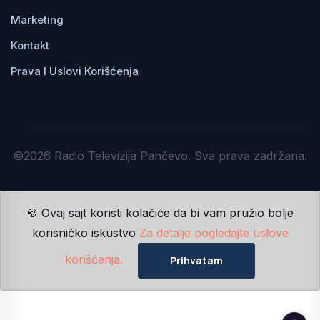
Marketing
Kontakt
Prava I Uslovi Korišćenja
©2026 Radio Televizija Pančevo. Sva prava zadržana.
🍪 Ovaj sajt koristi kolačiće da bi vam pružio bolje
korisničko iskustvo
Za detalje pogledajte uslove
korišćenja.
Prihvatam