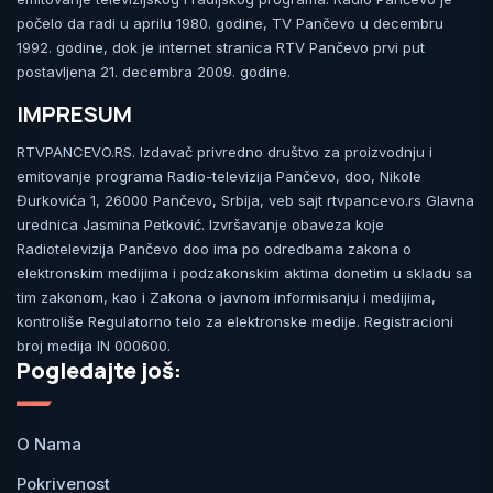
počelo da radi u aprilu 1980. godine, TV Pančevo u decembru
1992. godine, dok je internet stranica RTV Pančevo prvi put
postavljena 21. decembra 2009. godine.
IMPRESUM
RTVPANCEVO.RS. Izdavač privredno društvo za proizvodnju i
emitovanje programa Radio-televizija Pančevo, doo, Nikole
Đurkovića 1, 26000 Pančevo, Srbija, veb sajt rtvpancevo.rs Glavna
urednica Jasmina Petković. Izvršavanje obaveza koje
Radiotelevizija Pančevo doo ima po odredbama zakona o
elektronskim medijima i podzakonskim aktima donetim u skladu sa
tim zakonom, kao i Zakona o javnom informisanju i medijima,
kontroliše Regulatorno telo za elektronske medije. Registracioni
broj medija IN 000600.
Pogledajte još:
O Nama
Pokrivenost