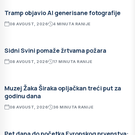
Tramp objavio AI generisane fotografije
08 AVGUST, 2026
4 MINUTA RANIJE
Sidni Svini pomaže žrtvama požara
08 AVGUST, 2026
17 MINUTA RANIJE
Muzej Žaka Širaka opljačkan treći put za
godinu dana
08 AVGUST, 2026
36 MINUTA RANIJE
Pet dana do početka Evropskog prvenstva: