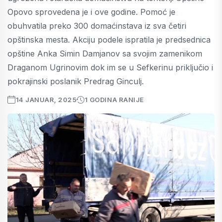
Opovo sprovedena je i ove godine. Pomoć je
obuhvatila preko 300 domaćinstava iz sva četiri
opštinska mesta. Akciju podele ispratila je predsednica
opštine Anka Simin Damjanov sa svojim zamenikom
Draganom Ugrinovim dok im se u Sefkerinu priključio i
pokrajinski poslanik Predrag Ginculj.
14 JANUAR, 2025
1 GODINA RANIJE