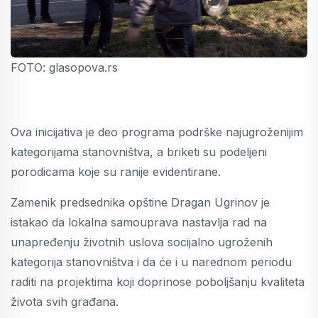
FOTO: glasopova.rs
Ova inicijativa je deo programa podrške najugroženijim
kategorijama stanovništva, a briketi su podeljeni
porodicama koje su ranije evidentirane.
Zamenik predsednika opštine Dragan Ugrinov je
istakao da lokalna samouprava nastavlja rad na
unapređenju životnih uslova socijalno ugroženih
kategorija stanovništva i da će i u narednom periodu
raditi na projektima koji doprinose poboljšanju kvaliteta
života svih građana.