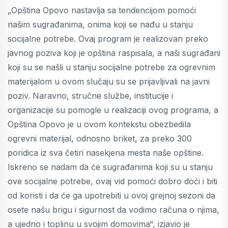
„Opština Opovo nastavlja sa tendencijom pomoći
našim sugrađanima, onima koji se nađu u stanju
socijalne potrebe. Ovaj program je realizovan preko
javnog poziva koji je opština raspisala, a naši sugrađani
koji su se našli u stanju socijalne potrebe za ogrevnim
materijalom u ovom slučaju su se prijavljivali na javni
poziv. Naravno, stručne službe, institucije i
organizacije su pomogle u realizaciji ovog programa, a
Opština Opovo je u ovom kontekstu obezbedila
ogrevni materijal, odnosno briket, za preko 300
poridica iz sva četiri nasekjena mesta naše opštine.
Iskreno se nadam da će sugrađanima koji su u stanju
ove socijalne potrebe, ovaj vid pomoći dobro doći i biti
od koristi i da će ga upotrebiti u ovoj grejnoj sezoni da
osete našu brigu i sigurnost da vodimo računa o njima,
a ujedno i toplinu u svojim domovima“, izjavio je