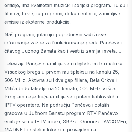
emisije, ima kvalitetan muzički i serijski program. Tu su i
filmovi, tok- šou programi, dokumentarci, zanimljive
emisije iz eksterne produkcije.
Naš program, jutarnji i popodnevni sadrži sve
informacije važne za funkcionisanje grada Pančeva i
čitavog Južnog Banata kao i vesti iz zemlje i sveta….
Televizija Pančevo emituje se u digitalnom formatu sa
Vršačkog brega u prvom multipleksu na kanalu 25,
506 MHz. Aktivna su i dva gap fillera, Bela Crkva i
Milića brdo takodje na 25 kanalu, 506 MHz Vršca.
Program naše kuće emituje se i putem kablovskih i
IPTV operatera. Na području Pančeva i ostalih
gradova u Južnom Banatu program RTV Pančevo
emituje se i u IPTV mreži, SBB-u, Orionu-u, AVCOM-u,
MADNET i ostalim lokalnim provajderima.