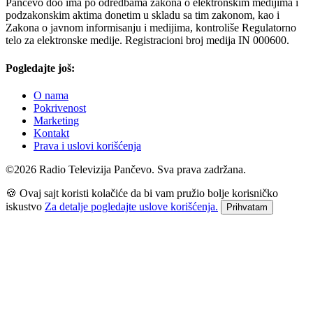
Pančevo doo ima po odredbama zakona o elektronskim medijima i
podzakonskim aktima donetim u skladu sa tim zakonom, kao i
Zakona o javnom informisanju i medijima, kontroliše Regulatorno
telo za elektronske medije. Registracioni broj medija IN 000600.
Pogledajte još:
O nama
Pokrivenost
Marketing
Kontakt
Prava i uslovi korišćenja
©2026 Radio Televizija Pančevo. Sva prava zadržana.
🍪 Ovaj sajt koristi kolačiće da bi vam pružio bolje korisničko
iskustvo
Za detalje pogledajte uslove korišćenja.
Prihvatam