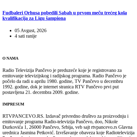
Fudbaleri Orhusa pobedili Sabah u prvom meču trećeg kola
kvalifikacija za Ligu šampiona
05 Avgust, 2026
4 sati ranije
O NAMA
Radio Televizija Pančevo je preduzeće koje je registrovano za
emitovanje televizijskog i radijskog programa. Radio Pančevo je
počelo da radi u aprilu 1980. godine, TV Pančevo u decembru
1992. godine, dok je internet stranica RTV Pančevo prvi put
postavljena 21. decembra 2009. godine.
IMPRESUM
RTVPANCEVO.RS. Izdavač privredno društvo za proizvodnju i
emitovanje programa Radio-televizija Pančevo, doo, Nikole
Đurkovića 1, 26000 Pančevo, Srbija, veb sajt rtvpancevo.rs Glavna
urednica Jasmina Petković. Izvršavanje obaveza koje Radiotelevizija