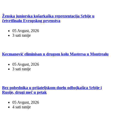
Ženska juniorska košarkaška reprezentacija Srbije u
četvrtfinalu Evropskog prvenstva
05 Avgust, 2026
3 sati ranije
Kecmanović eliminisan u drugom kolu Mastersa u Montrealu
05 Avgust, 2026
3 sati ranije
Bez pobednika u prijateljskom duelu odbojkašica Srbije i
Rusije, drugi meč u petak
05 Avgust, 2026
4 sati ranije