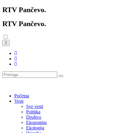
RTV Pančevo
.
RTV Pančevo
.
Početna
Vesti
Sve vesti
Politika
Društvo
Ekonomija
Ekologija