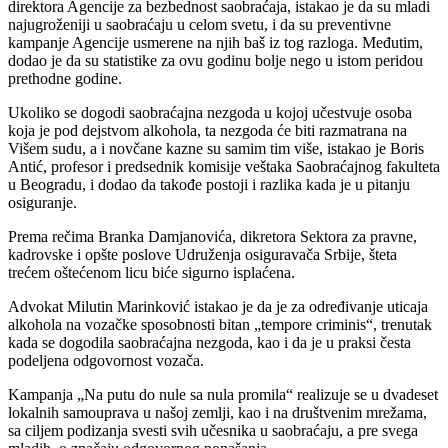
direktora Agencije za bezbednost saobraćaja, istakao je da su mladi
najugroženiji u saobraćaju u celom svetu, i da su preventivne
kampanje Agencije usmerene na njih baš iz tog razloga. Međutim,
dodao je da su statistike za ovu godinu bolje nego u istom peridou
prethodne godine.
Ukoliko se dogodi saobraćajna nezgoda u kojoj učestvuje osoba
koja je pod dejstvom alkohola, ta nezgoda će biti razmatrana na
Višem sudu, a i novčane kazne su samim tim više, istakao je Boris
Antić, profesor i predsednik komisije veštaka Saobraćajnog fakulteta
u Beogradu, i dodao da takođe postoji i razlika kada je u pitanju
osiguranje.
Prema rečima Branka Damjanovića, dikretora Sektora za pravne,
kadrovske i opšte poslove Udruženja osiguravača Srbije, šteta
trećem oštećenom licu biće sigurno isplaćena.
Advokat Milutin Marinković istakao je da je za određivanje uticaja
alkohola na vozačke sposobnosti bitan „tempore criminis“, trenutak
kada se dogodila saobraćajna nezgoda, kao i da je u praksi česta
podeljena odgovornost vozača.
Kampanja „Na putu do nule sa nula promila“ realizuje se u dvadeset
lokalnih samouprava u našoj zemlji, kao i na društvenim mrežama,
sa ciljem podizanja svesti svih učesnika u saobraćaju, a pre svega