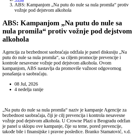
ABS: Kampanjom „Na putu do nule sa nula promila“ protiv
vožnje pod dejstvom alkohola
ABS: Kampanjom „Na putu do nule sa
nula promila“ protiv vožnje pod dejstvom
alkohola
Agencija za bezbednost saobraćaja održala je panel diskusiju „Na
putu do nule sa nula promila“, sa ciljem promocije prevencije i
kontrole nesavesne vožnje pod dejstvom alkohola. Ovom
kampanjom, ABS nastavlja da promoviše važnost odgovornog
ponašanja u saobraćaju.
08 Jul, 2026
4 nedelja ranije
„Na putu do nule sa nula promila“ naziv je kampanje Agencije za
bezbednost saobraćaja, čiji je cilj prevencija i kontrola nesavesne
vožnje pod dejstvom alkohola. U Crowne Plazi u Beogradu održan
je panel u sklopu ove kampanje, čije su teme, pored prevencije,
takođe bile i finansijske i pravne posledice. Branko Stamatović, v.d.