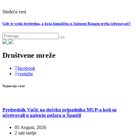
Sledeća vest
Gde je voda bezbedna, a koja kupališta u Južnom Banatu treba izbegavati?
Društvene mreže
facebook
youtube
Najnovije vesti
Predsednik Vučić na dočeku pripadnika MUP-a koji su
učestvovali u gašenju požara u Španiji
05 Avgust, 2026
2 sati ranije