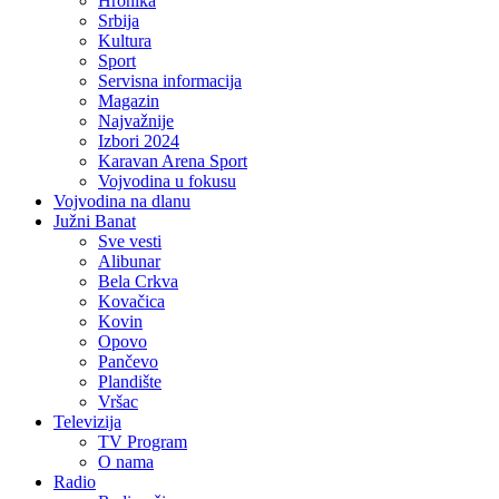
Hronika
Srbija
Kultura
Sport
Servisna informacija
Magazin
Najvažnije
Izbori 2024
Karavan Arena Sport
Vojvodina u fokusu
Vojvodina na dlanu
Južni Banat
Sve vesti
Alibunar
Bela Crkva
Kovačica
Kovin
Opovo
Pančevo
Plandište
Vršac
Televizija
TV Program
O nama
Radio