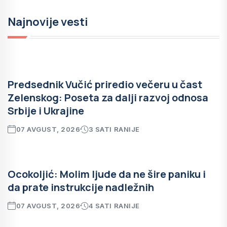
Najnovije vesti
Predsednik Vučić priredio večeru u čast
Zelenskog: Poseta za dalji razvoj odnosa
Srbije i Ukrajine
07 AVGUST, 2026
3 SATI RANIJE
Ocokoljić: Molim ljude da ne šire paniku i
da prate instrukcije nadležnih
07 AVGUST, 2026
4 SATI RANIJE