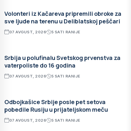
Volonteri iz Kačareva pripremili obroke za
sve ljude na terenu u Deliblatskoj peščari
07 AVGUST, 2026
5 SATI RANIJE
Srbija u polufinalu Svetskog prvenstva za
vaterpoliste do 16 godina
07 AVGUST, 2026
5 SATI RANIJE
Odbojkašice Srbije posle pet setova
pobedile Rusiju u prijateljskom meču
07 AVGUST, 2026
5 SATI RANIJE