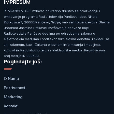
IMPRESUM
RTVPANCEVO.RS. Izdavač privredno društvo za proizvodnju i
emitovanje programa Radio-televizija Pančevo, doo, Nikole
Đurkovića 1, 26000 Pančevo, Srbija, veb sajt rtvpancevo.rs Glavna
urednica Jasmina Petković. Izvršavanje obaveza koje
Radiotelevizija Pančevo doo ima po odredbama zakona o
elektronskim medijima i podzakonskim aktima donetim u skladu sa
tim zakonom, kao i Zakona o javnom informisanju i medijima,
kontroliše Regulatorno telo za elektronske medije. Registracioni
broj medija IN 000600.
Pogledajte još:
O Nama
Pokrivenost
Marketing
Kontakt