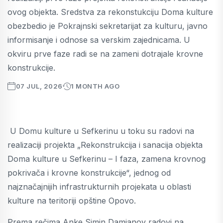
ovog objekta. Sredstva za rekonstukciju Doma kulture
obezbedio je Pokrajnski sekretarijat za kulturu, javno
informisanje i odnose sa verskim zajednicama. U
okviru prve faze radi se na zameni dotrajale krovne
konstrukcije.
07 JUL, 2026
1 MONTH AGO
U Domu kulture u Sefkerinu u toku su radovi na
realizaciji projekta „Rekonstrukcija i sanacija objekta
Doma kulture u Sefkerinu – I faza, zamena krovnog
pokrivača i krovne konstrukcije“, jednog od
najznačajnijih infrastrukturnih projekata u oblasti
kulture na teritoriji opštine Opovo.
Prema rečima Anke Simin Damjanov radovi na