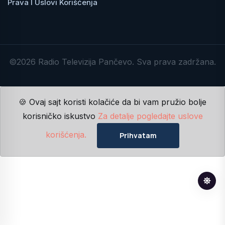
Prava I Uslovi Korišćenja
©2026 Radio Televizija Pančevo. Sva prava zadržana.
🍪 Ovaj sajt koristi kolačiće da bi vam pružio bolje
korisničko iskustvo
Za detalje pogledajte uslove
korišćenja.
Prihvatam