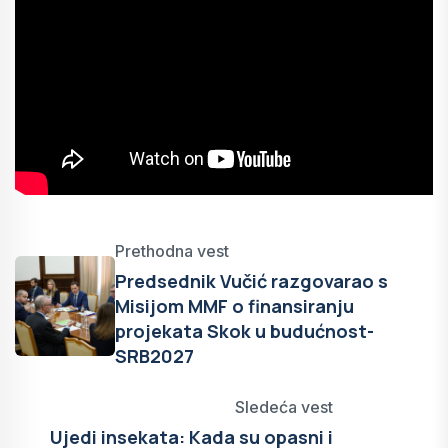
Prethodna vest
Predsednik Vučić razgovarao s
Misijom MMF o finansiranju
projekata Skok u budućnost-
SRB2027
Sledeća vest
Ujedi insekata: Kada su opasni i