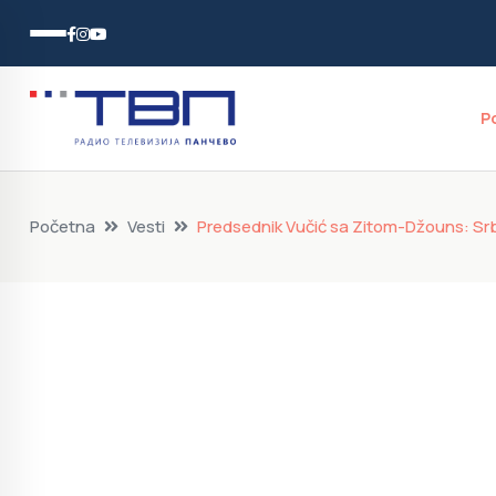
P
Početna
Vesti
Predsednik Vučić sa Zitom-Džouns: Srbi