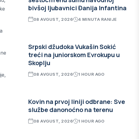
du,
bivšoj ljubavnici Đanija Infantina
ske
08 AVGUST, 2026
4 MINUTA RANIJE
ja
Srpski džudoka Vukašin Sokić
ane
treći na juniorskom Evrokupu u
Skoplju
je,
08 AVGUST, 2026
1 HOUR AGO
Kovin na prvoj liniji odbrane: Sve
službe danonoćno na terenu
08 AVGUST, 2026
1 HOUR AGO