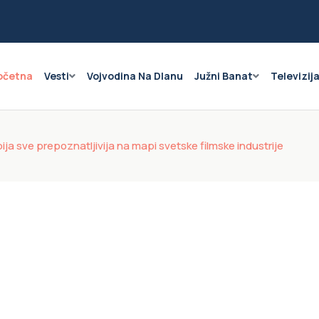
očetna
Vesti
Vojvodina Na Dlanu
Južni Banat
Televizij
ja sve prepoznatljivija na mapi svetske filmske industrije