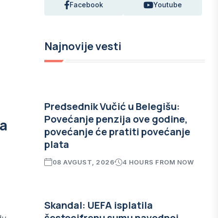
Facebook
Youtube
Najnovije vesti
Predsednik Vučić u Belegišu:
Povećanje penzija ove godine,
na
povećanje će pratiti povećanje
plata
08 AVGUST, 2026
4 HOURS FROM NOW
Skandal: UEFA isplatila
šestocifrenu sumu navodnoj