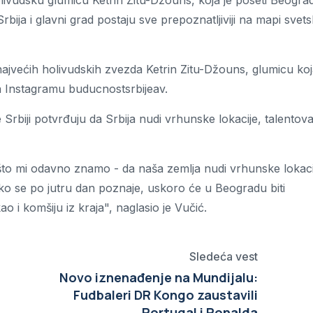
livudsku glumicu Ketrin Zitu-Džouns, koja je poseti Beogra
bija i glavni grad postaju sve prepoznatljiviji na mapi svet
ajvećih holivudskih zvezda Ketrin Zitu-Džouns, glumicu ko
a Instagramu buducnostsrbijeav.
e Srbiji potvrđuju da Srbija nudi vrhunske lokacije, talentov
 što mi odavno znamo - da naša zemlja nudi vrhunske lokaci
Ako se po jutru dan poznaje, uskoro će u Beogradu biti
i komšiju iz kraja", naglasio je Vučić.
Sledeća vest
Novo iznenađenje na Mundijalu:
Fudbaleri DR Kongo zaustavili
Portugal i Ronalda