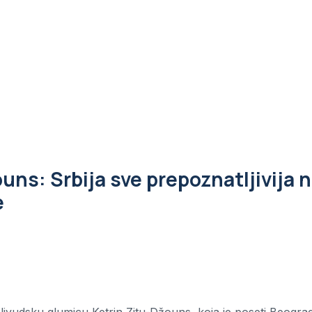
ns: Srbija sve prepoznatljivija 
e