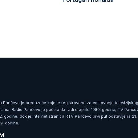
ja Pančevo je preduzeće koje je registrovano za emitovanje televizijskog
rama. Radio Pančevo je počelo da radi u aprilu 1980. godine, TV Panče
 godine, dok je internet stranica RTV Pančevo prvi put postavljena 21.
. godine.
UM