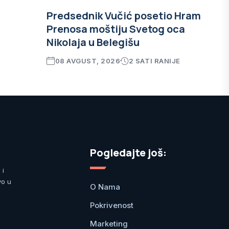
Predsednik Vučić posetio Hram
Prenosa moštiju Svetog oca
Nikolaja u Belegišu
08 AVGUST, 2026
2 SATI RANIJE
Pogledajte još:
 i
vo u
O Nama
Pokrivenost
Marketing