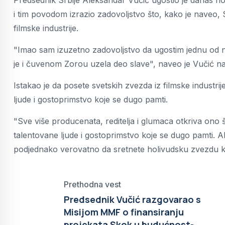
Predsednik Srbije Aleksandar Vučić ugostio je danas ho
i tim povodom izrazio zadovoljstvo što, kako je naveo, Sr
filmske industrije.
"Imao sam izuzetno zadovoljstvo da ugostim jednu od n
je i čuvenom Zorou uzela deo slave", naveo je Vučić n
Istakao je da posete svetskih zvezda iz filmske industrij
ljude i gostoprimstvo koje se dugo pamti.
"Sve više producenata, reditelja i glumaca otkriva ono
talentovane ljude i gostoprimstvo koje se dugo pamti. 
podjednako verovatno da sretnete holivudsku zvezdu kao 
Prethodna vest
Predsednik Vučić razgovarao s
Misijom MMF o finansiranju
projekata Skok u budućnost-