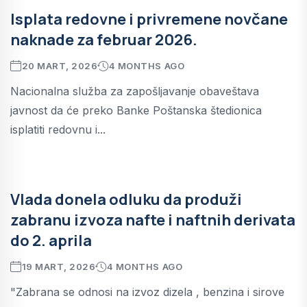
Isplata redovne i privremene novčane
naknade za februar 2026.
20 MART, 2026
4 MONTHS AGO
Nacionalna služba za zapošljavanje obaveštava
javnost da će preko Banke Poštanska štedionica
isplatiti redovnu i...
Vlada donela odluku da produži
zabranu izvoza nafte i naftnih derivata
do 2. aprila
19 MART, 2026
4 MONTHS AGO
"Zabrana se odnosi na izvoz dizela , benzina i sirove