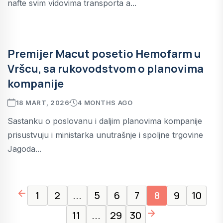
nafte svim vidovima transporta a...
Premijer Macut posetio Hemofarm u
Vršcu, sa rukovodstvom o planovima
kompanije
18 MART, 2026
4 MONTHS AGO
Sastanku o poslovanu i daljim planovima kompanije
prisustvuju i ministarka unutrašnje i spoljne trgovine
Jagoda...
page left arrow
1
2
...
5
6
7
8
9
10
page right arrow
11
...
29
30