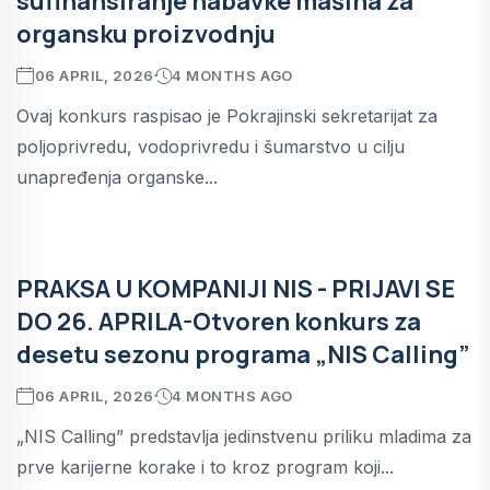
sufinansiranje nabavke mašina za
organsku proizvodnju
06 APRIL, 2026
4 MONTHS AGO
Ovaj konkurs raspisao je Pokrajinski sekretarijat za
poljoprivredu, vodoprivredu i šumarstvo u cilju
unapređenja organske...
PRAKSA U KOMPANIJI NIS - PRIJAVI SE
DO 26. APRILA-Otvoren konkurs za
desetu sezonu programa „NIS Calling”
06 APRIL, 2026
4 MONTHS AGO
„NIS Calling” predstavlja jedinstvenu priliku mladima za
prve karijerne korake i to kroz program koji...