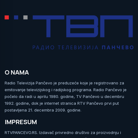
O NAMA
Radio Televizija Pančevo je preduzeće koje je registrovano za
emitovanje televizijskog i radijskog programa. Radio Pančevo je
počelo da radi u aprilu 1980. godine, TV Pančevo u decembru
1992. godine, dok je internet stranica RTV Pančevo prvi put
postavljena 21. decembra 2009. godine.
IMPRESUM
RTVPANCEVO.RS. Izdavač privredno društvo za proizvodnju i