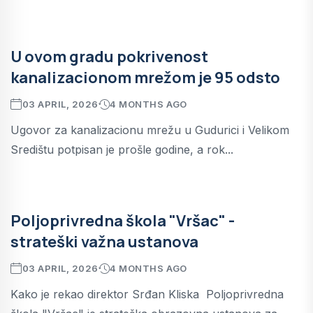
U ovom gradu pokrivenost
kanalizacionom mrežom je 95 odsto
03 APRIL, 2026
4 MONTHS AGO
Ugovor za kanalizacionu mrežu u Gudurici i Velikom
Središtu potpisan je prošle godine, a rok...
Poljoprivredna škola "Vršac" -
strateški važna ustanova
03 APRIL, 2026
4 MONTHS AGO
Kako je rekao direktor Srđan Kliska Poljoprivredna