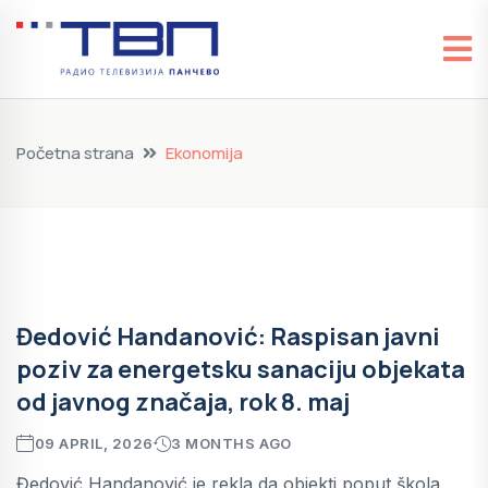
Početna strana
Ekonomija
Đedović Handanović: Raspisan javni
poziv za energetsku sanaciju objekata
od javnog značaja, rok 8. maj
09 APRIL, 2026
3 MONTHS AGO
Đedović Handanović je rekla da objekti poput škola,