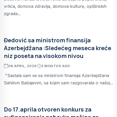
vrtića, domova zdravlja, domova kulture, opštinskih
zgrada...
Đedović sa ministrom finansija
Azerbejdžana :Sledećeg meseca kreće
niz poseta na visokom nivou
08 APRIL, 2026
3 MONTHS AGO
"Sastala sam se sa ministrom finansija Azerbejdžana
Sahilom Babajevim, sa kojim sam razgovarala o našoj...
Do 17.aprila otvoren konkurs za