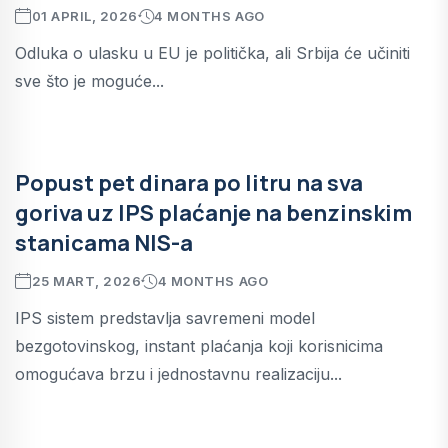
01 APRIL, 2026
4 MONTHS AGO
Odluka o ulasku u EU je politička, ali Srbija će učiniti
sve što je moguće...
Popust pet dinara po litru na sva
goriva uz IPS plaćanje na benzinskim
stanicama NIS-a
25 MART, 2026
4 MONTHS AGO
IPS sistem predstavlja savremeni model
bezgotovinskog, instant plaćanja koji korisnicima
omogućava brzu i jednostavnu realizaciju...