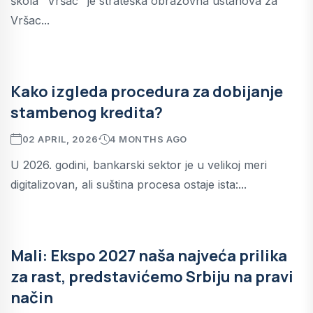
škola "Vršac" je strateška obrazovna ustanova za
Vršac...
Kako izgleda procedura za dobijanje
stambenog kredita?
02 APRIL, 2026
4 MONTHS AGO
U 2026. godini, bankarski sektor je u velikoj meri
digitalizovan, ali suština procesa ostaje ista:...
Mali: Ekspo 2027 naša najveća prilika
za rast, predstavićemo Srbiju na pravi
način