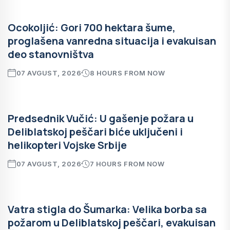
Ocokoljić: Gori 700 hektara šume,
proglašena vanredna situacija i evakuisan
deo stanovništva
07 AVGUST, 2026
8 HOURS FROM NOW
Predsednik Vučić: U gašenje požara u
Deliblatskoj peščari biće uključeni i
helikopteri Vojske Srbije
07 AVGUST, 2026
7 HOURS FROM NOW
Vatra stigla do Šumarka: Velika borba sa
požarom u Deliblatskoj peščari, evakuisan