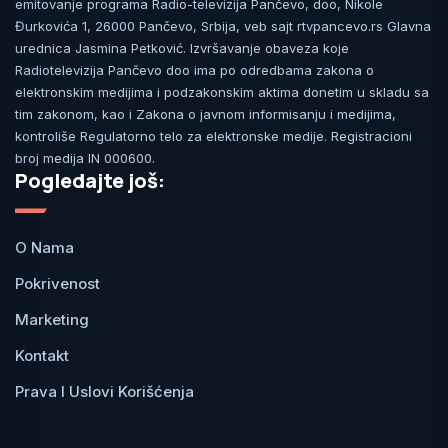
emitovanje programa Radio-televizija Pančevo, doo, Nikole
Đurkovića 1, 26000 Pančevo, Srbija, veb sajt rtvpancevo.rs Glavna
urednica Jasmina Petković. Izvršavanje obaveza koje
Radiotelevizija Pančevo doo ima po odredbama zakona o
elektronskim medijima i podzakonskim aktima donetim u skladu sa
tim zakonom, kao i Zakona o javnom informisanju i medijima,
kontroliše Regulatorno telo za elektronske medije. Registracioni
broj medija IN 000600.
Pogledajte još:
O Nama
Pokrivenost
Marketing
Kontakt
Prava I Uslovi Korišćenja