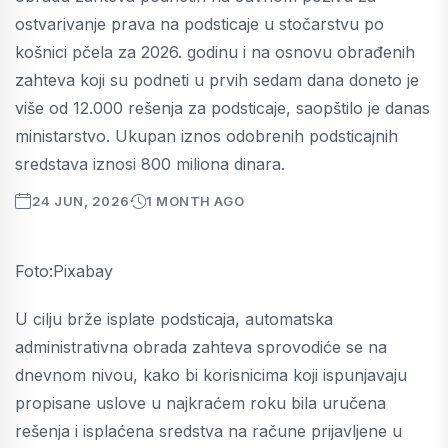
ostvarivanje prava na podsticaje u stočarstvu po
košnici pčela za 2026. godinu i na osnovu obrađenih
zahteva koji su podneti u prvih sedam dana doneto je
više od 12.000 rešenja za podsticaje, saopštilo je danas
ministarstvo. Ukupan iznos odobrenih podsticajnih
sredstava iznosi 800 miliona dinara.
24 JUN, 2026
1 MONTH AGO
Foto:Pixabay
U cilju brže isplate podsticaja, automatska
administrativna obrada zahteva sprovodiće se na
dnevnom nivou, kako bi korisnicima koji ispunjavaju
propisane uslove u najkraćem roku bila uručena
rešenja i isplaćena sredstva na račune prijavljene u