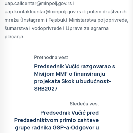
uap.callcentar@minpolj.gov.rs i
uap.kontaktcentar@minpolj.gov.rs ili putem društvenih
mreža (Instagram i Fejsbuk) Ministarstva poljoprivrede,
šumarstva i vodoprivrede i Uprave za agrarna
plaćanja.
Prethodna vest
Predsednik Vučić razgovarao s
Misijom MMF o finansiranju
projekata Skok u budućnost-
SRB2027
Sledeća vest
Predsednik Vučić pred
Predsedništvom primio zahteve
grupe radnika GSP-a:Odgovor u