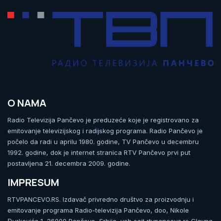
O NAMA
Radio Televizija Pančevo je preduzeće koje je registrovano za
emitovanje televizijskog i radijskog programa. Radio Pančevo je
počelo da radi u aprilu 1980. godine, TV Pančevo u decembru
1992. godine, dok je internet stranica RTV Pančevo prvi put
postavljena 21. decembra 2009. godine.
IMPRESUM
RTVPANCEVO.RS. Izdavač privredno društvo za proizvodnju i
emitovanje programa Radio-televizija Pančevo, doo, Nikole