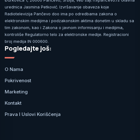
Đurkovića 1, 26000 Pančevo, Srbija, veb sajt rtvpancevo.rs Glavna
urednica Jasmina Petković. Izvršavanje obaveza koje
Radiotelevizija Pančevo doo ima po odredbama zakona o
elektronskim medijima i podzakonskim aktima donetim u skladu sa
tim zakonom, kao i Zakona o javnom informisanju i medijima,
kontroliše Regulatorno telo za elektronske medije. Registracioni
broj medija IN 000600.
Pogledajte još:
O Nama
Pokrivenost
Marketing
Kontakt
Prava I Uslovi Korišćenja