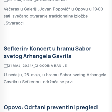
Večeras u Galeriji „Jovan Popović“ u Opovu u 19:00
sati svečano otvaranje tradicionalne izložbe
„Stvaraoci...
Sefkerin: Koncert u hramu Sabor
svetog Arhangela Gavrila
21 MAJ, 2024
2 GODINA RANIJE
U nedelju, 26. maja, u hramu Sabor svetog Arhangela
Gavrila u Sefkerinu, održaće se prvi...
Opovo: Održani preventini pregledi