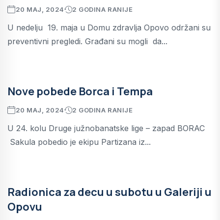
20 MAJ, 2024
2 GODINA RANIJE
U nedelju 19. maja u Domu zdravlja Opovo održani su
preventivni pregledi. Građani su mogli da...
Nove pobede Borca i Tempa
20 MAJ, 2024
2 GODINA RANIJE
U 24. kolu Druge južnobanatske lige – zapad BORAC
Sakula pobedio je ekipu Partizana iz...
Radionica za decu u subotu u Galeriji u
Opovu