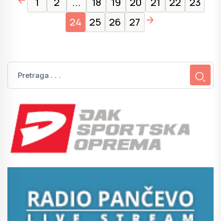
1
2
...
18
19
20
21
22
23
page right arrow
24
25
26
27