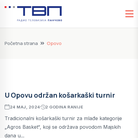
Početna strana
Opovo
U Opovu održan košarkaški turnir
24 MAJ, 2024
2 GODINA RANIJE
Tradicionalni košarkaški turnir za mlađe kategorije
„Agros Basket“, koji se održava povodom Majskih
dana u...