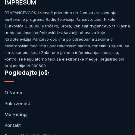
IMPRESUM
RTVPANCEVO.RS. Izdavač privredno društvo za proizvodnju i
emitovanje programa Radio-televizija Pančevo, doo, Nikole
Đurkovića 1, 26000 Pančevo, Srbija, veb sajt rtvpancevo.rs Glavna
urednica Jasmina Petković. Izvršavanje obaveza koje
Radiotelevizija Pančevo doo ima po odredbama zakona o
elektronskim medijima i podzakonskim aktima donetim u skladu sa
tim zakonom, kao i Zakona o javnom informisanju i medijima,
kontroliše Regulatorno telo za elektronske medije. Registracioni
broj medija IN 000600.
Pogledajte još:
O Nama
Pokrivenost
Marketing
Kontakt