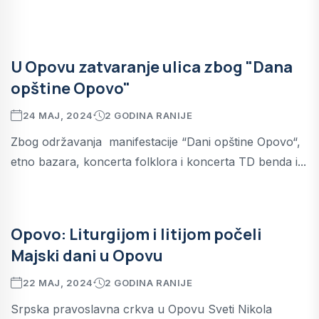
U Opovu zatvaranje ulica zbog "Dana
opštine Opovo"
24 MAJ, 2024
2 GODINA RANIJE
Zbog održavanja manifestacije “Dani opštine Opovo“,
etno bazara, koncerta folklora i koncerta TD benda i...
Opovo: Liturgijom i litijom počeli
Majski dani u Opovu
22 MAJ, 2024
2 GODINA RANIJE
Srpska pravoslavna crkva u Opovu Sveti Nikola