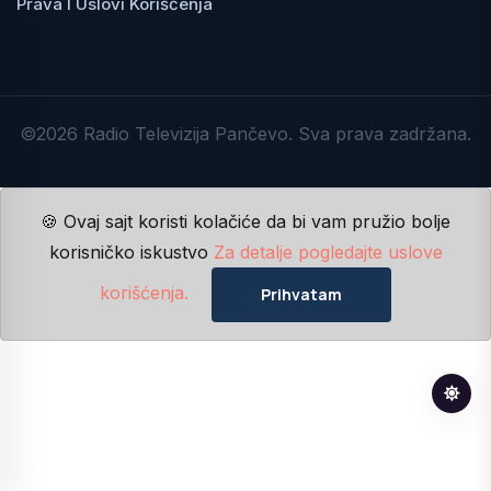
Prava I Uslovi Korišćenja
©2026 Radio Televizija Pančevo. Sva prava zadržana.
🍪 Ovaj sajt koristi kolačiće da bi vam pružio bolje
korisničko iskustvo
Za detalje pogledajte uslove
korišćenja.
Prihvatam