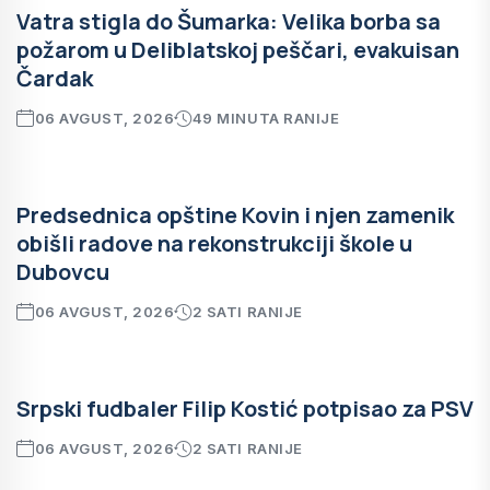
Vatra stigla do Šumarka: Velika borba sa
požarom u Deliblatskoj peščari, evakuisan
Čardak
06 AVGUST, 2026
49 MINUTA RANIJE
Predsednica opštine Kovin i njen zamenik
obišli radove na rekonstrukciji škole u
Dubovcu
06 AVGUST, 2026
2 SATI RANIJE
Srpski fudbaler Filip Kostić potpisao za PSV
06 AVGUST, 2026
2 SATI RANIJE