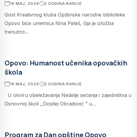
16 MAJ, 2024
2 GODINA RANIJE
Gost Kreativnog kluba Opštinske narodne biblioteke
Opovo biće umetnica Nina Peleš, čija je izložba
trenutno...
Opovo: Humanost učenika opovačkih
škola
16 MAJ, 2024
2 GODINA RANIJE
U okviru obeležavanja Nedelje sećanja i zajedništva u
Osnovnoj školi ,,Dositej Obradović ” u...
Program za Dan opštine Opovo