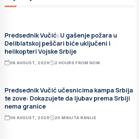
Predsednik Vučić: U gašenje požara u
Deliblatskoj peščari biće uključeni i
helikopteri Vojske Srbije
06 AVGUST, 2026
2 HOURS FROM NOW
Predsednik Vučić učesnicima kampa Srbija
te zove: Dokazujete da ljubav prema Srbiji
nema granice
06 AVGUST, 2026
20 MINUTA RANIJE