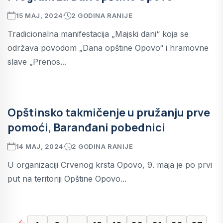
15 MAJ, 2024
2 GODINA RANIJE
Tradicionalna manifestacija „Majski dani“ koja se
održava povodom „Dana opštine Opovo“ i hramovne
slave „Prenos...
Opštinsko takmičenje u pružanju prve
pomoći, Baranđani pobednici
14 MAJ, 2024
2 GODINA RANIJE
U organizaciji Crvenog krsta Opovo, 9. maja je po prvi
put na teritoriji Opštine Opovo...
page left arrow