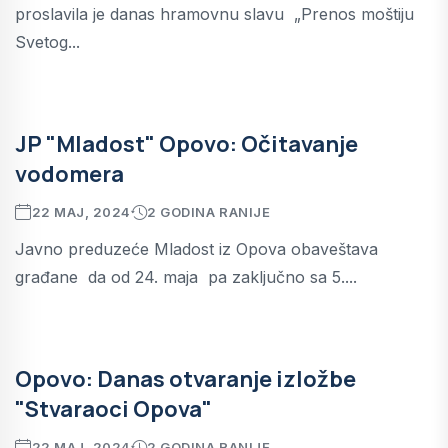
proslavila je danas hramovnu slavu „Prenos moštiju
Svetog...
JP "Mladost" Opovo: Očitavanje
vodomera
22 MAJ, 2024
2 GODINA RANIJE
Javno preduzeće Mladost iz Opova obaveštava
građane da od 24. maja pa zaključno sa 5....
Opovo: Danas otvaranje izložbe
"Stvaraoci Opova"
22 MAJ, 2024
2 GODINA RANIJE