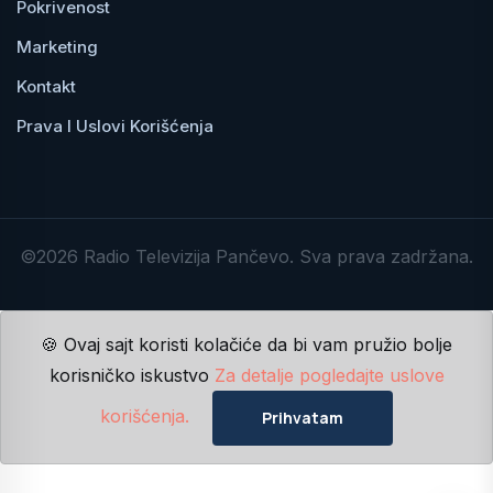
Pokrivenost
Marketing
Kontakt
Prava I Uslovi Korišćenja
©2026 Radio Televizija Pančevo. Sva prava zadržana.
🍪 Ovaj sajt koristi kolačiće da bi vam pružio bolje
korisničko iskustvo
Za detalje pogledajte uslove
korišćenja.
Prihvatam