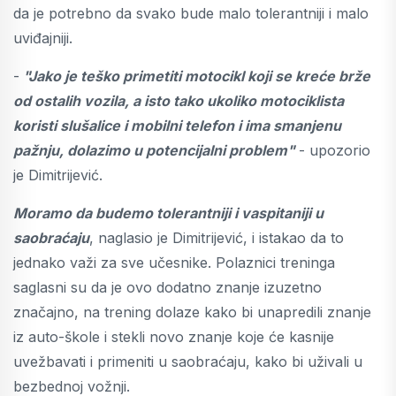
da je potrebno da svako bude malo tolerantniji i malo
uviđajniji.
-
"Jako je teško primetiti motocikl koji se kreće brže
od ostalih vozila, a isto tako ukoliko motociklista
koristi slušalice i mobilni telefon i ima smanjenu
pažnju, dolazimo u potencijalni problem"
- upozorio
je Dimitrijević.
Moramo da budemo tolerantniji i vaspitaniji u
saobraćaju
, naglasio je Dimitrijević, i istakao da to
jednako važi za sve učesnike. Polaznici treninga
saglasni su da je ovo dodatno znanje izuzetno
značajno, na trening dolaze kako bi unapredili znanje
iz auto-škole i stekli novo znanje koje će kasnije
uvežbavati i primeniti u saobraćaju, kako bi uživali u
bezbednoj vožnji.