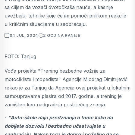
sa ciljem da vozači dvotočkaša nauče, a kasnije
uvežbaju, tehnike koje će im pomoći prilikom reakcije
u kritičnim situacijama u saobraćaju.
04 JUL, 2024
2 GODINA RANIJE
FOTO: Tanjug
Vođa projekta "Trening bezbedne vožnje za
motocikliste i mopediste" Agencije Miodrag Dimitrijević
rekao je za Tanjug da Agencija ovaj projekat u lokalnim
samoupravama plasira od 2017. godine, a trening je
zamišljen kao nadgradnja postojećeg znanja.
-
"Auto-škole daju predznanja o tome kako da
dobijete dozvolu i bezbedno učestvujete u
saobraćaju. Nakon toga je dobro i poželjno da se