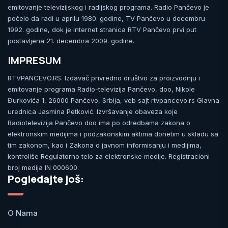
emitovanje televizijskog i radijskog programa. Radio Pančevo je
počelo da radi u aprilu 1980. godine, TV Pančevo u decembru
1992. godine, dok je internet stranica RTV Pančevo prvi put
postavljena 21. decembra 2009. godine.
IMPRESUM
RTVPANCEVO.RS. Izdavač privredno društvo za proizvodnju i
emitovanje programa Radio-televizija Pančevo, doo, Nikole
Đurkovića 1, 26000 Pančevo, Srbija, veb sajt rtvpancevo.rs Glavna
urednica Jasmina Petković. Izvršavanje obaveza koje
Radiotelevizija Pančevo doo ima po odredbama zakona o
elektronskim medijima i podzakonskim aktima donetim u skladu sa
tim zakonom, kao i Zakona o javnom informisanju i medijima,
kontroliše Regulatorno telo za elektronske medije. Registracioni
broj medija IN 000600.
Pogledajte još:
O Nama