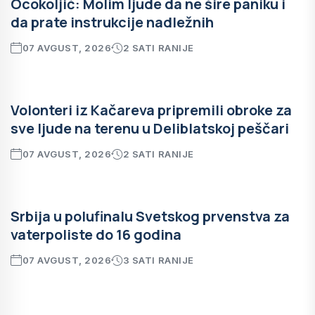
Ocokoljić: Molim ljude da ne šire paniku i
da prate instrukcije nadležnih
07 AVGUST, 2026
2 SATI RANIJE
Volonteri iz Kačareva pripremili obroke za
sve ljude na terenu u Deliblatskoj peščari
07 AVGUST, 2026
2 SATI RANIJE
Srbija u polufinalu Svetskog prvenstva za
vaterpoliste do 16 godina
07 AVGUST, 2026
3 SATI RANIJE