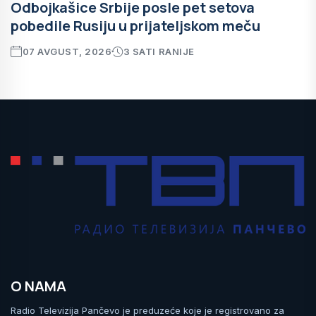
Odbojkašice Srbije posle pet setova
pobedile Rusiju u prijateljskom meču
07 AVGUST, 2026
3 SATI RANIJE
O NAMA
Radio Televizija Pančevo je preduzeće koje je registrovano za