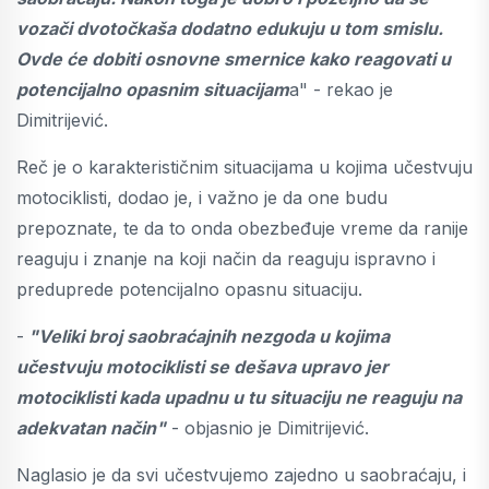
vozači dvotočkaša dodatno edukuju u tom smislu.
Ovde će dobiti osnovne smernice kako reagovati u
potencijalno opasnim situacijam
a" - rekao je
Dimitrijević.
Reč je o karakterističnim situacijama u kojima učestvuju
motociklisti, dodao je, i važno je da one budu
prepoznate, te da to onda obezbeđuje vreme da ranije
reaguju i znanje na koji način da reaguju ispravno i
preduprede potencijalno opasnu situaciju.
-
"Veliki broj saobraćajnih nezgoda u kojima
učestvuju motociklisti se dešava upravo jer
motociklisti kada upadnu u tu situaciju ne reaguju na
adekvatan način"
- objasnio je Dimitrijević.
Naglasio je da svi učestvujemo zajedno u saobraćaju, i