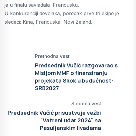
je u finalu savladala Francusku.
U konkurenciji devojaka, poredak prve tri ekipe je
sledeći: Kina, Francuska, Novi Zeland.
Prethodna vest
Predsednik Vučić razgovarao s
Misijom MMF o finansiranju
projekata Skok u budućnost-
SRB2027
Sledeća vest
Predsednik Vučić prisustvuje vežbi
"Vatreni udar 2024" na
Pasuljanskim livadama