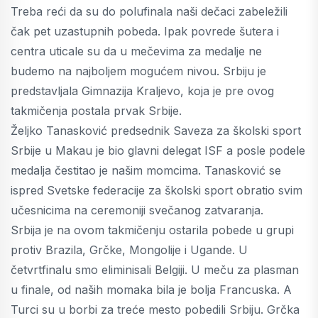
Treba reći da su do polufinala naši dečaci zabeležili
čak pet uzastupnih pobeda. Ipak povrede šutera i
centra uticale su da u mečevima za medalje ne
budemo na najboljem mogućem nivou. Srbiju je
predstavljala Gimnazija Kraljevo, koja je pre ovog
takmičenja postala prvak Srbije.
Željko Tanasković predsednik Saveza za školski sport
Srbije u Makau je bio glavni delegat ISF a posle podele
medalja čestitao je našim momcima. Tanasković se
ispred Svetske federacije za školski sport obratio svim
učesnicima na ceremoniji svečanog zatvaranja.
Srbija je na ovom takmičenju ostarila pobede u grupi
protiv Brazila, Grčke, Mongolije i Ugande. U
četvrtfinalu smo eliminisali Belgiji. U meču za plasman
u finale, od naših momaka bila je bolja Francuska. A
Turci su u borbi za treće mesto pobedili Srbiju. Grčka