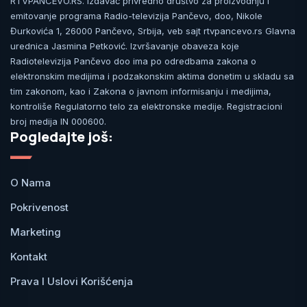
RTVPANCEVO.RS. Izdavač privredno društvo za proizvodnju i
emitovanje programa Radio-televizija Pančevo, doo, Nikole
Đurkovića 1, 26000 Pančevo, Srbija, veb sajt rtvpancevo.rs Glavna
urednica Jasmina Petković. Izvršavanje obaveza koje
Radiotelevizija Pančevo doo ima po odredbama zakona o
elektronskim medijima i podzakonskim aktima donetim u skladu sa
tim zakonom, kao i Zakona o javnom informisanju i medijima,
kontroliše Regulatorno telo za elektronske medije. Registracioni
broj medija IN 000600.
Pogledajte još:
O Nama
Pokrivenost
Marketing
Kontakt
Prava I Uslovi Korišćenja