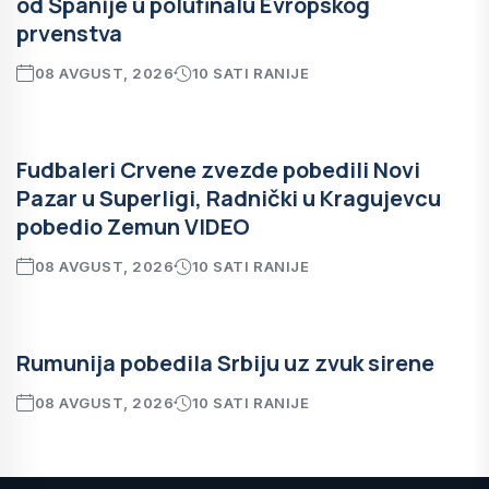
od Španije u polufinalu Evropskog
prvenstva
08 AVGUST, 2026
10 SATI RANIJE
Fudbaleri Crvene zvezde pobedili Novi
Pazar u Superligi, Radnički u Kragujevcu
pobedio Zemun VIDEO
08 AVGUST, 2026
10 SATI RANIJE
Rumunija pobedila Srbiju uz zvuk sirene
08 AVGUST, 2026
10 SATI RANIJE