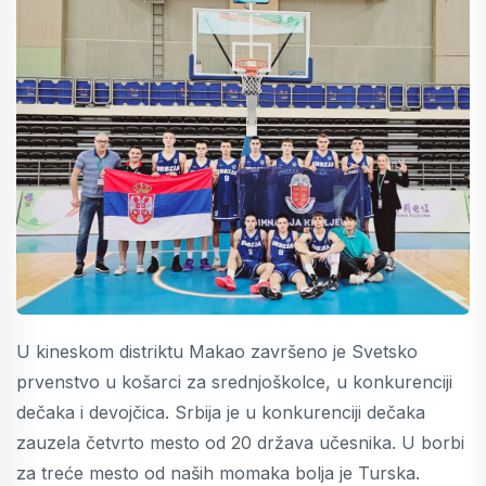
U kineskom distriktu Makao završeno je Svetsko
prvenstvo u košarci za srednjoškolce, u konkurenciji
dečaka i devojčica. Srbija je u konkurenciji dečaka
zauzela četvrto mesto od 20 država učesnika. U borbi
za treće mesto od naših momaka bolja je Turska.