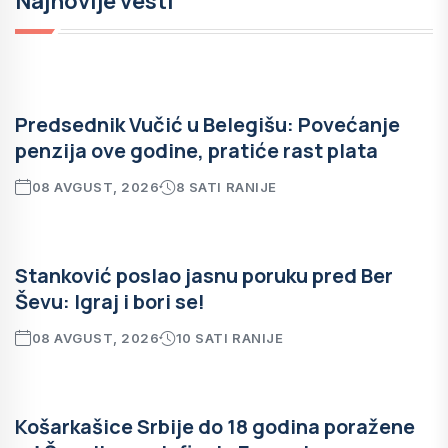
Najnovije vesti
Predsednik Vučić u Belegišu: Povećanje
penzija ove godine, pratiće rast plata
08 AVGUST, 2026
8 SATI RANIJE
Stanković poslao jasnu poruku pred Ber
Ševu: Igraj i bori se!
08 AVGUST, 2026
10 SATI RANIJE
Košarkašice Srbije do 18 godina poražene