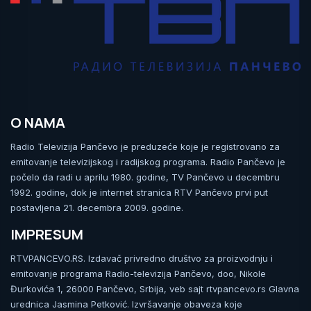
O NAMA
Radio Televizija Pančevo je preduzeće koje je registrovano za
emitovanje televizijskog i radijskog programa. Radio Pančevo je
počelo da radi u aprilu 1980. godine, TV Pančevo u decembru
1992. godine, dok je internet stranica RTV Pančevo prvi put
postavljena 21. decembra 2009. godine.
IMPRESUM
RTVPANCEVO.RS. Izdavač privredno društvo za proizvodnju i
emitovanje programa Radio-televizija Pančevo, doo, Nikole
Đurkovića 1, 26000 Pančevo, Srbija, veb sajt rtvpancevo.rs Glavna
urednica Jasmina Petković. Izvršavanje obaveza koje