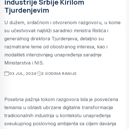
industrije Srbije Kirilom
Tjurdenjevim
U dužem, srdačnom i otvorenom razgovoru, u kome
su učestvovali najbliži saradnici ministra Ristića i
generalnog direktora Tjurdenjeva, detaljno su
razmatrane teme od obostranog interesa, kao i
modaliteti intenzivnijeg unapređenja saradnje
Ministarstva i NIS.
03 JUL, 2024
2 GODINA RANIJE
Posebna pažnja tokom razgovora bila je posvećena
temama u oblasti ubrzane digitalne transformacije
tradicionalnih industrija u kontekstu unapređenja
sveukupnog poslovnog ambijenta sa ciljem davanja