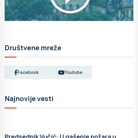
Društvene mreže
Facebook
Youtube
Najnovije vesti
Predsednik Vučić: U gašenje požara u