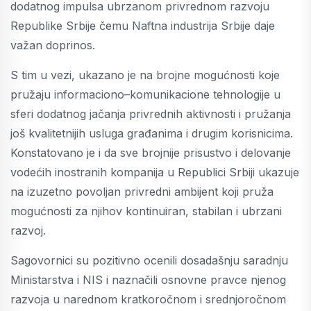
dodatnog impulsa ubrzanom privrednom razvoju
Republike Srbije čemu Naftna industrija Srbije daje
važan doprinos.
S tim u vezi, ukazano je na brojne mogućnosti koje
pružaju informaciono–komunikacione tehnologije u
sferi dodatnog jačanja privrednih aktivnosti i pružanja
još kvalitetnijih usluga građanima i drugim korisnicima.
Konstatovano je i da sve brojnije prisustvo i delovanje
vodećih inostranih kompanija u Republici Srbiji ukazuje
na izuzetno povoljan privredni ambijent koji pruža
mogućnosti za njihov kontinuiran, stabilan i ubrzani
razvoj.
Sagovornici su pozitivno ocenili dosadašnju saradnju
Ministarstva i NIS i naznačili osnovne pravce njenog
razvoja u narednom kratkoročnom i srednjoročnom