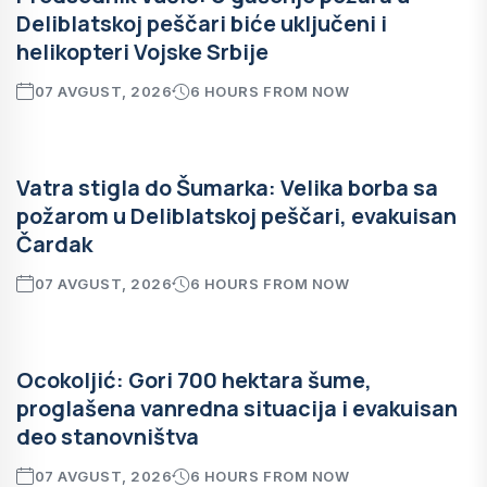
Deliblatskoj peščari biće uključeni i
helikopteri Vojske Srbije
07 AVGUST, 2026
6 HOURS FROM NOW
Vatra stigla do Šumarka: Velika borba sa
požarom u Deliblatskoj peščari, evakuisan
Čardak
07 AVGUST, 2026
6 HOURS FROM NOW
Ocokoljić: Gori 700 hektara šume,
proglašena vanredna situacija i evakuisan
deo stanovništva
07 AVGUST, 2026
6 HOURS FROM NOW