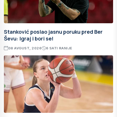
Stanković poslao jasnu poruku pred Ber
Ševu: Igraj i bori se!
08 AVGUST, 2026
6 SATI RANIJE