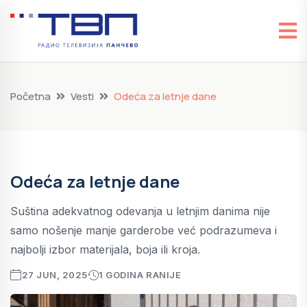
Početna
Vesti
Odeća za letnje dane
Odeća za letnje dane
Suština adekvatnog odevanja u letnjim danima nije
samo nošenje manje garderobe već podrazumeva i
najbolji izbor materijala, boja ili kroja.
27 JUN, 2025
1 GODINA RANIJE