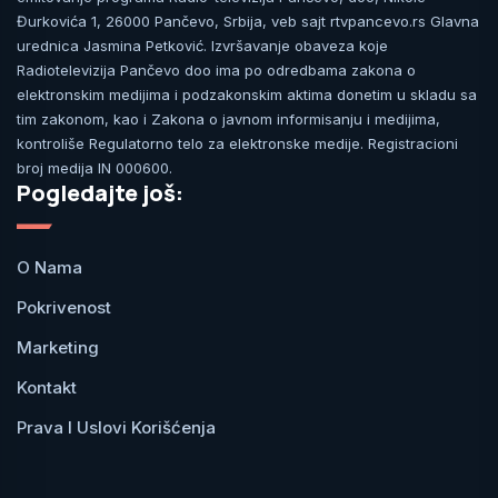
Đurkovića 1, 26000 Pančevo, Srbija, veb sajt rtvpancevo.rs Glavna
urednica Jasmina Petković. Izvršavanje obaveza koje
Radiotelevizija Pančevo doo ima po odredbama zakona o
elektronskim medijima i podzakonskim aktima donetim u skladu sa
tim zakonom, kao i Zakona o javnom informisanju i medijima,
kontroliše Regulatorno telo za elektronske medije. Registracioni
broj medija IN 000600.
Pogledajte još:
O Nama
Pokrivenost
Marketing
Kontakt
Prava I Uslovi Korišćenja