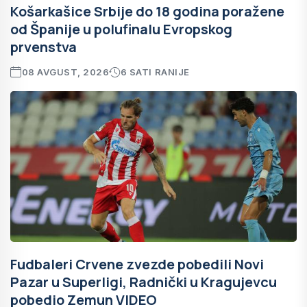
Košarkašice Srbije do 18 godina poražene
od Španije u polufinalu Evropskog
prvenstva
08 AVGUST, 2026
6 SATI RANIJE
Fudbaleri Crvene zvezde pobedili Novi
Pazar u Superligi, Radnički u Kragujevcu
pobedio Zemun VIDEO