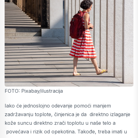
FOTO: Pixabay/ilustracija
Iako će jednoslojno odevanje pomoći manjem
zadržavanju toplote, činjenica je da direktno izlaganje
kože suncu direktno zrači toplotu u naše telo a
povećava i rizik od opekotina. Takođe, treba imati u