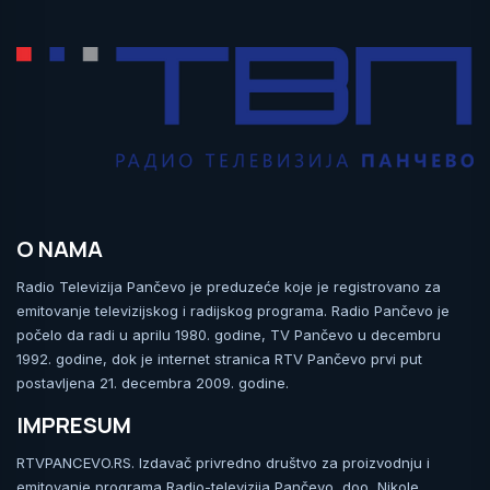
O NAMA
Radio Televizija Pančevo je preduzeće koje je registrovano za
emitovanje televizijskog i radijskog programa. Radio Pančevo je
počelo da radi u aprilu 1980. godine, TV Pančevo u decembru
1992. godine, dok je internet stranica RTV Pančevo prvi put
postavljena 21. decembra 2009. godine.
IMPRESUM
RTVPANCEVO.RS. Izdavač privredno društvo za proizvodnju i
emitovanje programa Radio-televizija Pančevo, doo, Nikole