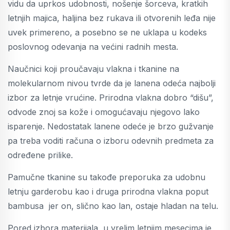
vidu da uprkos udobnosti, nošenje šorceva, kratkih
letnjih majica, haljina bez rukava ili otvorenih leđa nije
uvek primereno, a posebno se ne uklapa u kodeks
poslovnog odevanja na većini radnih mesta.
Naučnici koji proučavaju vlakna i tkanine na
molekularnom nivou tvrde da je lanena odeća najbolji
izbor za letnje vrućine. Prirodna vlakna dobro “dišu”,
odvode znoj sa kože i omogućavaju njegovo lako
isparenje. Nedostatak lanene odeće je brzo gužvanje
pa treba voditi računa o izboru odevnih predmeta za
određene prilike.
Pamučne tkanine su takođe preporuka za udobnu
letnju garderobu kao i druga prirodna vlakna poput
bambusa jer on, slično kao lan, ostaje hladan na telu.
Pored izbora materijala, u vrelim letnjim mesecima je