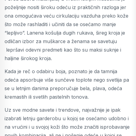
poželjnije nositi široku odeću iz praktičnih razloga jer
ona omogućava veću cirkulaciju vazduha preko kože
što može rashladiti i učiniti da se osećamo manje
“lepljivo”. Lanena košulja dugih rukava, šireg kroja je
odličan izbor za muškarce a ženama se savetuju
lepršavi odevni predmeti kao što su maksi suknje i
haljine širokog kroja.
Kada je reč o odabiru boja, poznato je da tamnija
odeća apsorbuje više sunčeve toplote nego svetlija pa
se u letnjim danima preporučuje bela, plava, odeća
kremastih ili svetlih pastelnih tonova.
Uz sve modne savete i trendove, najvažnije je ipak
izabrati letnju garderobu u kojoj se osećamo udobno i
na vrućini i u svojoj koži što može značiti isprobavanje
novih kombinacija, ali ne i nošenje odeće u kojoj se