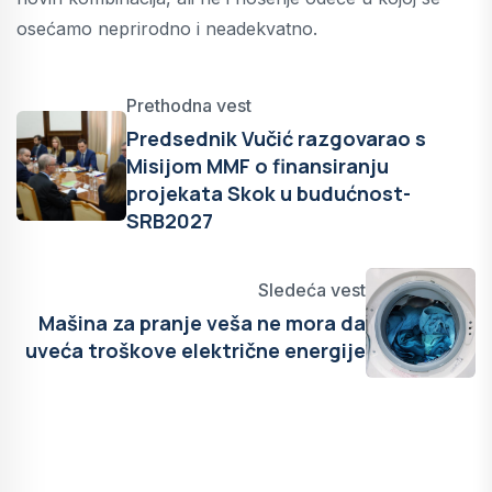
osećamo neprirodno i neadekvatno.
Prethodna vest
Predsednik Vučić razgovarao s
Misijom MMF o finansiranju
projekata Skok u budućnost-
SRB2027
Sledeća vest
Mašina za pranje veša ne mora da
uveća troškove električne energije