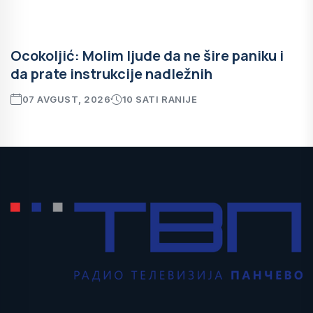
Ocokoljić: Molim ljude da ne šire paniku i
da prate instrukcije nadležnih
07 AVGUST, 2026
10 SATI RANIJE