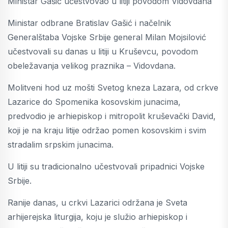
Ministar Gašić učestvovao u litiji povodom Vidovdana
Ministar odbrane Bratislav Gašić i načelnik
Generalštaba Vojske Srbije general Milan Mojsilović
učestvovali su danas u litiji u Kruševcu, povodom
obeležavanja velikog praznika – Vidovdana.
Molitveni hod uz mošti Svetog kneza Lazara, od crkve
Lazarice do Spomenika kosovskim junacima,
predvodio je arhiepiskop i mitropolit kruševački David,
koji je na kraju litije održao pomen kosovskim i svim
stradalim srpskim junacima.
U litiji su tradicionalno učestvovali pripadnici Vojske
Srbije.
Ranije danas, u crkvi Lazarici održana je Sveta
arhijerejska liturgija, koju je služio arhiepiskop i