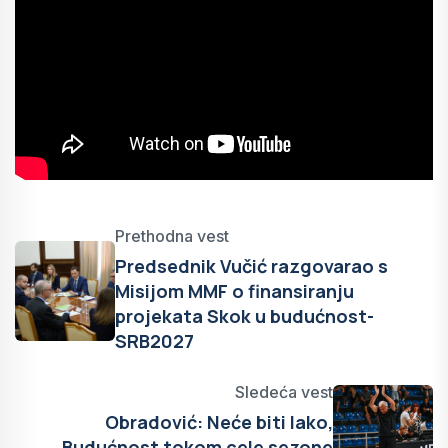
Prethodna vest
Predsednik Vučić razgovarao s
Misijom MMF o finansiranju
projekata Skok u budućnost-
SRB2027
Sledeća vest
Obradović: Neće biti lako,
Budućnost tokom cele sezone