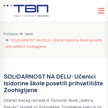
Početna
Vesti
SOLIDARNOST NA DELU: Učenici Isidorine škole posetili
prihvatilište Zoohigijene
SOLIDARNOST NA DELU: Učenici
Isidorine škole posetili prihvatilište
Zoohigijene
Učenici trećeg razreda iz Osnovne škole „Isidora
Sekulić“ posetili su Prihvatilište Zoohigijene kako bi im