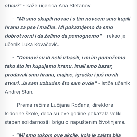
stvari"
- kaže učenica Ana Stefanov.
-
"Mi smo skupili novac i s tim novcem smo kupili
hranu za pse i mačke. Mi pokazujemo da smo
dobrotvorni i da želimo da pomognemo"
- rekao je
učenik Luka Kovačević.
-
"Domovi su ih neki izbacili, i mi im pomožemo
tako što im kupujemo hranu. Imali smo bazar,
prodavali smo hranu, majice, igračke i još novih
stvari. Ja sam uzbuđen što sam ovde"
- ističe učenik
Andrej Stan.
Prema rečima Lučijana Rođana, direktora
Isidorine škole, deca su ove godine pokazala veliki
stepen solidarnosti i brigu o napuštenim životinjama.
-
"Mi smo tokom ove akcije, koja je zaista bila