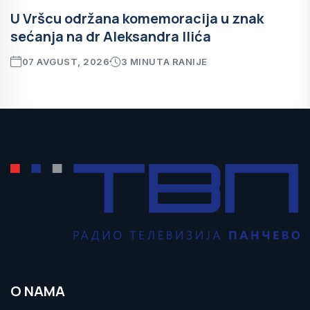
U Vršcu održana komemoracija u znak
sećanja na dr Aleksandra Ilića
07 AVGUST, 2026
3 MINUTA RANIJE
O NAMA