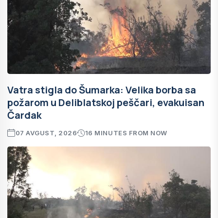
Vatra stigla do Šumarka: Velika borba sa
požarom u Deliblatskoj peščari, evakuisan
Čardak
07 AVGUST, 2026
16 MINUTES FROM NOW