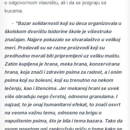
o odgovornom vlasništu, ali i da se poigraju sa
kucama.
-
"Bazar solidarnosti koji su deca organizovala u
školskom dvorištu Isidorine škole je višestruko
značajan. Najpre pokazalo se stvaralaštvo u velikoj
meri. Prodavali su se razne proizvodi koji su
predhodno morali biti pripremljeni uz veliku maštu.
Zatim kupljena je hrana, meka hrana, konzervirana
hrana, koja znači i zdravim psima za radost, a i onim
psima koji su bolesni, koji su trenutno na nekom
lečenju, kao i štencima. Jer mekanoj hrani se uvek
više obraduju nego čvrstoj, odnosno granulama. I
najzad, to je onaj humanitarni efekat, to znači osvrt
na veoma važnu temu, odnosno na brigu o
napuštenim psima, što je bila i tema bazara. Tako da
ovom posetom oni zaokružuju priču o tome kako se