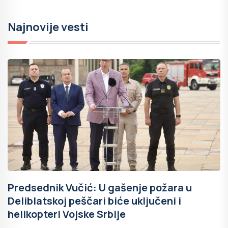
Najnovije vesti
Predsednik Vučić: U gašenje požara u
Deliblatskoj peščari biće uključeni i
helikopteri Vojske Srbije