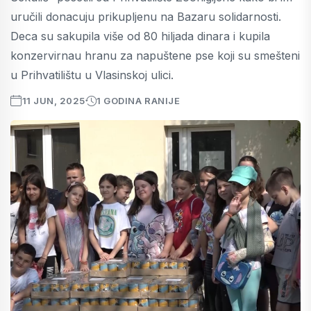
uručili donacuju prikupljenu na Bazaru solidarnosti.
Deca su sakupila više od 80 hiljada dinara i kupila
konzervirnau hranu za napuštene pse koji su smešteni
u Prihvatilištu u Vlasinskoj ulici.
11 JUN, 2025
1 GODINA RANIJE