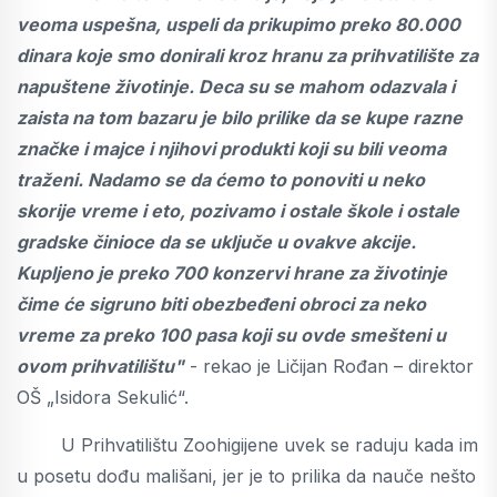
veoma uspešna, uspeli da prikupimo preko 80.000
dinara koje smo donirali kroz hranu za prihvatilište za
napuštene životinje. Deca su se mahom odazvala i
zaista na tom bazaru je bilo prilike da se kupe razne
značke i majce i njihovi produkti koji su bili veoma
traženi. Nadamo se da ćemo to ponoviti u neko
skorije vreme i eto, pozivamo i ostale škole i ostale
gradske činioce da se uključe u ovakve akcije.
Kupljeno je preko 700 konzervi hrane za životinje
čime će sigruno biti obezbeđeni obroci za neko
vreme za preko 100 pasa koji su ovde smešteni u
ovom prihvatilištu"
- rekao je Ličijan Rođan – direktor
OŠ „Isidora Sekulić“.
U Prihvatilištu Zoohigijene uvek se raduju kada im
u posetu dođu mališani, jer je to prilika da nauče nešto