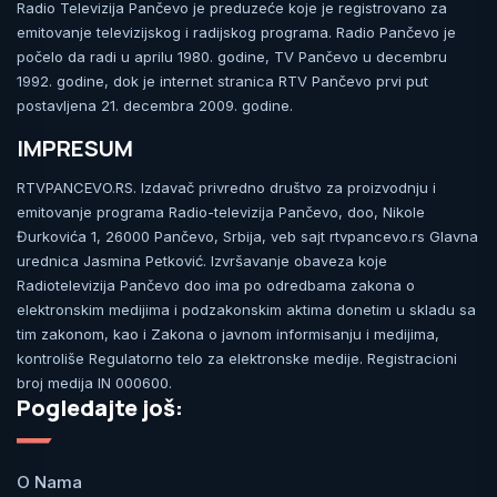
Radio Televizija Pančevo je preduzeće koje je registrovano za
emitovanje televizijskog i radijskog programa. Radio Pančevo je
počelo da radi u aprilu 1980. godine, TV Pančevo u decembru
1992. godine, dok je internet stranica RTV Pančevo prvi put
postavljena 21. decembra 2009. godine.
IMPRESUM
RTVPANCEVO.RS. Izdavač privredno društvo za proizvodnju i
emitovanje programa Radio-televizija Pančevo, doo, Nikole
Đurkovića 1, 26000 Pančevo, Srbija, veb sajt rtvpancevo.rs Glavna
urednica Jasmina Petković. Izvršavanje obaveza koje
Radiotelevizija Pančevo doo ima po odredbama zakona o
elektronskim medijima i podzakonskim aktima donetim u skladu sa
tim zakonom, kao i Zakona o javnom informisanju i medijima,
kontroliše Regulatorno telo za elektronske medije. Registracioni
broj medija IN 000600.
Pogledajte još:
O Nama