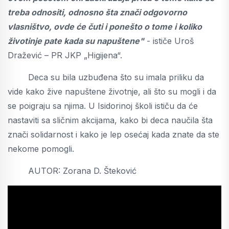
treba odnositi, odnosno šta znači odgovorno
vlasništvo, ovde će čuti i ponešto o tome i koliko
životinje pate kada su napuštene"
- ističe Uroš
Dražević – PR JKP „Higijena“.
Deca su bila uzbuđena što su imala priliku da
vide kako žive napuštene životnje, ali što su mogli i da
se poigraju sa njima. U Isidorinoj školi ističu da će
nastaviti sa sličnim akcijama, kako bi deca naučila šta
znači solidarnost i kako je lep osećaj kada znate da ste
nekome pomogli.
AUTOR: Zorana D. Šteković