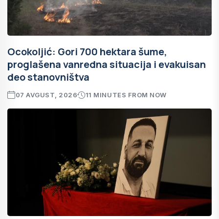
Ocokoljić: Gori 700 hektara šume,
proglašena vanredna situacija i evakuisan
deo stanovništva
07 AVGUST, 2026
11 MINUTES FROM NOW