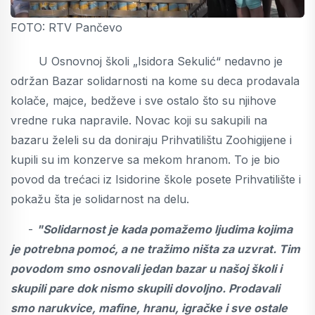
FOTO: RTV Pančevo
U Osnovnoj školi „Isidora Sekulić“ nedavno je
održan Bazar solidarnosti na kome su deca prodavala
kolače, majce, bedževe i sve ostalo što su njihove
vredne ruka napravile. Novac koji su sakupili na
bazaru želeli su da doniraju Prihvatilištu Zoohigijene i
kupili su im konzerve sa mekom hranom. To je bio
povod da trećaci iz Isidorine škole posete Prihvatilište i
pokažu šta je solidarnost na delu.
-
"Solidarnost je kada pomažemo ljudima kojima
je potrebna pomoć, a ne tražimo ništa za uzvrat. Tim
povodom smo osnovali jedan bazar u našoj školi i
skupili pare dok nismo skupili dovoljno. Prodavali
smo narukvice, mafine, hranu, igračke i sve ostale