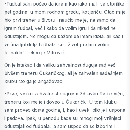
-Fudbal sam počeo da igram kao jako mali, sa otprilike
pet godina, u mom rodnom gradu, Kosjeriću. Otac mi je
bio prvi trener u životu i naučio me je, ne samo da
igram fudbal, već i kako da volim igru i da nikad ne
odustajem. Ne mogu da kažem da imam idola, ali kao i
većina ljubitelja fudbala, ceo život pratim i volim
Ronalda", rekao je Mitrović.
On je istakao i da veliku zahvalnost duguje sad već
bivšem treneru Čukaričkog, ali je zahvalan sadašnjem
klubu što ga je angažovao.
-Prvo, veliku zahvalnost dugujem Zdravku Raukoviću,
treneru koji me je i doveo u Čukarički. U tom klubu
sam proveo dosta godina, i, kao i uvek, bilo je i uspona
i padova. Ipak, u periodu kada su mnogi moji vršnjaci
odustajali od fudbala, ja sam uspeo da se izborim i