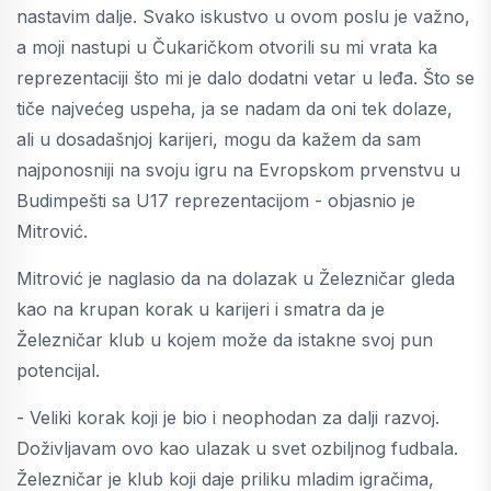
nastavim dalje. Svako iskustvo u ovom poslu je važno,
a moji nastupi u Čukaričkom otvorili su mi vrata ka
reprezentaciji što mi je dalo dodatni vetar u leđa. Što se
tiče najvećeg uspeha, ja se nadam da oni tek dolaze,
ali u dosadašnjoj karijeri, mogu da kažem da sam
najponosniji na svoju igru na Evropskom prvenstvu u
Budimpešti sa U17 reprezentacijom - objasnio je
Mitrović.
Mitrović je naglasio da na dolazak u Železničar gleda
kao na krupan korak u karijeri i smatra da je
Železničar klub u kojem može da istakne svoj pun
potencijal.
- Veliki korak koji je bio i neophodan za dalji razvoj.
Doživljavam ovo kao ulazak u svet ozbiljnog fudbala.
Železničar je klub koji daje priliku mladim igračima,