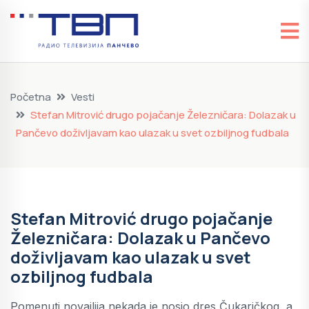
Početna
Vesti
Stefan Mitrović drugo pojačanje Železničara: Dolazak u
Pančevo doživljavam kao ulazak u svet ozbiljnog fudbala
Stefan Mitrović drugo pojačanje
Železničara: Dolazak u Pančevo
doživljavam kao ulazak u svet
ozbiljnog fudbala
Pomenuti novajlija nekada je nosio dres Čukaričkog, a