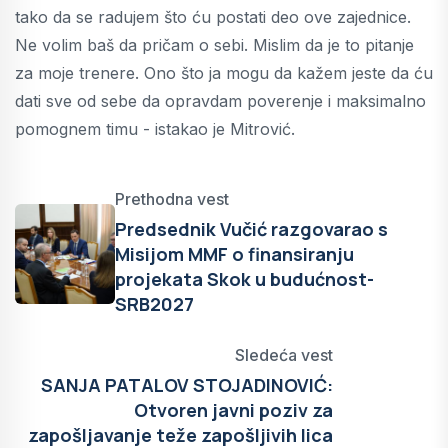
tako da se radujem što ću postati deo ove zajednice.
Ne volim baš da pričam o sebi. Mislim da je to pitanje
za moje trenere. Ono što ja mogu da kažem jeste da ću
dati sve od sebe da opravdam poverenje i maksimalno
pomognem timu - istakao je Mitrović.
Prethodna vest
Predsednik Vučić razgovarao s
Misijom MMF o finansiranju
projekata Skok u budućnost-
SRB2027
Sledeća vest
SANJA PATALOV STOJADINOVIĆ:
Otvoren javni poziv za
zapošljavanje teže zapošljivih lica