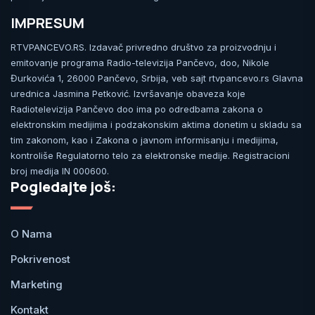
IMPRESUM
RTVPANCEVO.RS. Izdavač privredno društvo za proizvodnju i
emitovanje programa Radio-televizija Pančevo, doo, Nikole
Đurkovića 1, 26000 Pančevo, Srbija, veb sajt rtvpancevo.rs Glavna
urednica Jasmina Petković. Izvršavanje obaveza koje
Radiotelevizija Pančevo doo ima po odredbama zakona o
elektronskim medijima i podzakonskim aktima donetim u skladu sa
tim zakonom, kao i Zakona o javnom informisanju i medijima,
kontroliše Regulatorno telo za elektronske medije. Registracioni
broj medija IN 000600.
Pogledajte još:
O Nama
Pokrivenost
Marketing
Kontakt