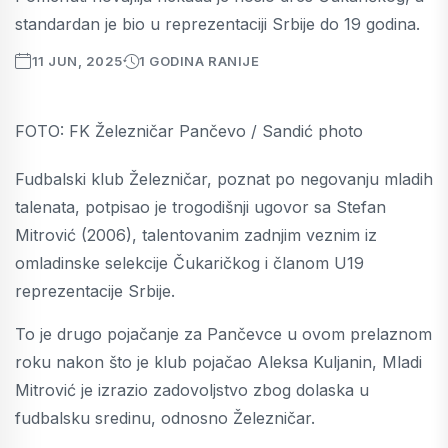
standardan je bio u reprezentaciji Srbije do 19 godina.
11 JUN, 2025
1 GODINA RANIJE
FOTO: FK Železničar Pančevo / Sandić photo
Fudbalski klub Železničar, poznat po negovanju mladih
talenata, potpisao je trogodišnji ugovor sa Stefan
Mitrović (2006), talentovanim zadnjim veznim iz
omladinske selekcije Čukaričkog i članom U19
reprezentacije Srbije.
To je drugo pojačanje za Pančevce u ovom prelaznom
roku nakon što je klub pojačao Aleksa Kuljanin, Mladi
Mitrović je izrazio zadovoljstvo zbog dolaska u
fudbalsku sredinu, odnosno Železničar.