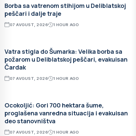
Borba sa vatrenom stihijom u Deliblatskoj
peščari i dalje traje
07 AVGUST, 2026
1 HOUR AGO
Vatra stigla do Šumarka: Velika borba sa
požarom u Deliblatskoj peščari, evakuisan
Čardak
07 AVGUST, 2026
1 HOUR AGO
Ocokoljić: Gori 700 hektara šume,
proglašena vanredna situacija i evakuisan
deo stanovništva
07 AVGUST, 2026
1 HOUR AGO