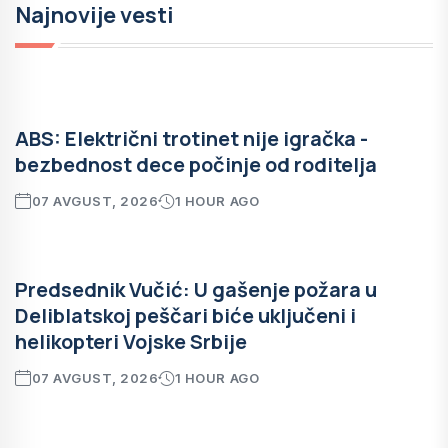
Najnovije vesti
ABS: Električni trotinet nije igračka -
bezbednost dece počinje od roditelja
07 AVGUST, 2026
1 HOUR AGO
Predsednik Vučić: U gašenje požara u
Deliblatskoj peščari biće uključeni i
helikopteri Vojske Srbije
07 AVGUST, 2026
1 HOUR AGO