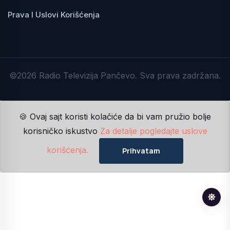
Prava I Uslovi Korišćenja
©2026 Radio Televizija Pančevo. Sva prava zadržana.
🍪 Ovaj sajt koristi kolačiće da bi vam pružio bolje
korisničko iskustvo
Za detalje pogledajte uslove
korišćenja.
Prihvatam