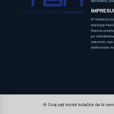
decembra 2009
IMPRES
RTVPANCEVO.RS
televizija Pan
Glavna uredni
po odredbama 
zakonom, kao i
elektronske me
🍪 Ovaj sajt koristi kolačiće da bi va