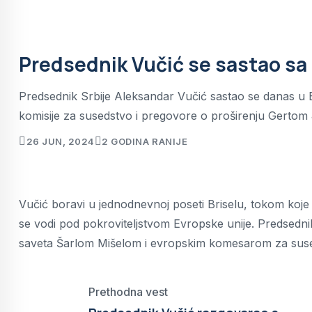
Predsednik Vučić se sastao s
Predsednik Srbije Aleksandar Vučić sastao se danas u B
komisije za susedstvo i pregovore o proširenju Gert
26 JUN, 2024
2 GODINA RANIJE
Vučić boravi u jednodnevnoj poseti Briselu, tokom koje ć
se vodi pod pokroviteljstvom Evropske unije. Predsedn
saveta Šarlom Mišelom i evropskim komesarom za suseds
Prethodna vest