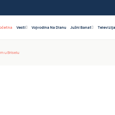
očetna
Vesti
Vojvodina Na Dlanu
Južni Banat
Televizij
m u Briselu