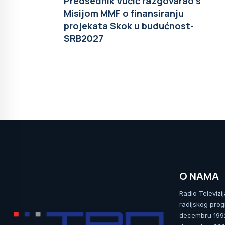
Predsednik Vučić razgovarao s
Misijom MMF o finansiranju
projekata Skok u budućnost-
SRB2027
O NAMA
Radio Televizi
radijskog prog
decembru 1992.