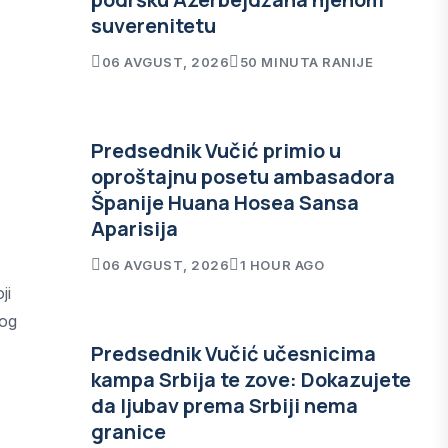
suverenitetu
06 AVGUST, 2026
50 MINUTA RANIJE
Predsednik Vučić primio u
oproštajnu posetu ambasadora
Španije Huana Hosea Sansa
Aparisija
06 AVGUST, 2026
1 HOUR AGO
ji
kog
Predsednik Vučić učesnicima
kampa Srbija te zove: Dokazujete
da ljubav prema Srbiji nema
granice