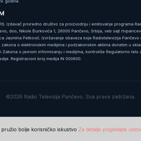
. godine.
UM
. Izdavač privredno društvo za proizvodnju i emitovanje programa Ra
čevo, doo, Nikole Đurkovića 1, 26000 Pančevo, Srbija, veb sajt rtvpancev
ca Jasmina Petković. Izvršavanje obaveza koje Radiotelevizija Pančevo
zakona o elektronskim medijima i podzakonskim aktima donetim u skla
 Zakona o javnom informisanju i medijima, kontroliše Regulatorno telo 
dije. Registracioni broj medija IN 000600.
©2026 Radio Televizija Pančevo. Sva prava zadržana.
m pružio bolje korisničko iskustvo
Za detalje pogledajte uslov