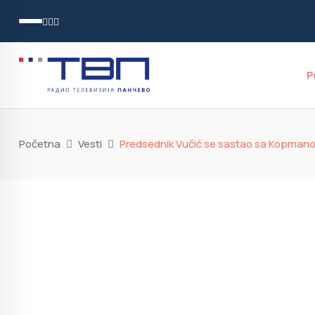
P
Početna
Vesti
Predsednik Vučić se sastao sa Kopmano