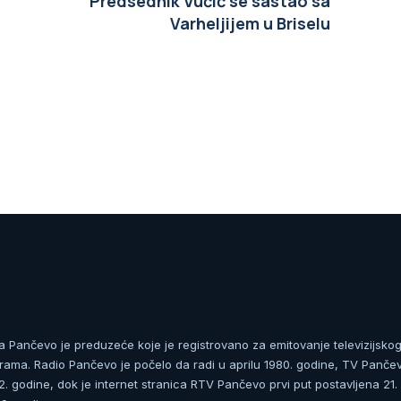
Predsednik Vučić se sastao sa
Varheljijem u Briselu
ja Pančevo je preduzeće koje je registrovano za emitovanje televizijskog
rama. Radio Pančevo je počelo da radi u aprilu 1980. godine, TV Panče
 godine, dok je internet stranica RTV Pančevo prvi put postavljena 21.