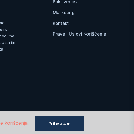
Pokrivenost
Marketing
Kontakt
dio-
o.rs
Prava I Uslovi Korišćenja
 doo ima
du sa tim
za
e korišćenja.
Prihvatam