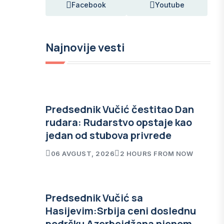
Facebook
Youtube
Najnovije vesti
Predsednik Vučić čestitao Dan
rudara: Rudarstvo opstaje kao
jedan od stubova privrede
06 AVGUST, 2026
2 HOURS FROM NOW
Predsednik Vučić sa
Hasijevim:Srbija ceni doslednu
podršku Azerbejdžana njenom