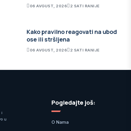
06 AVGUST, 2026
2 SATI RANIJE
Kako pravilno reagovati na ubod
ose ili stršljena
06 AVGUST, 2026
2 SATI RANIJE
Pogledajte još:
 i
vo u
O Nama