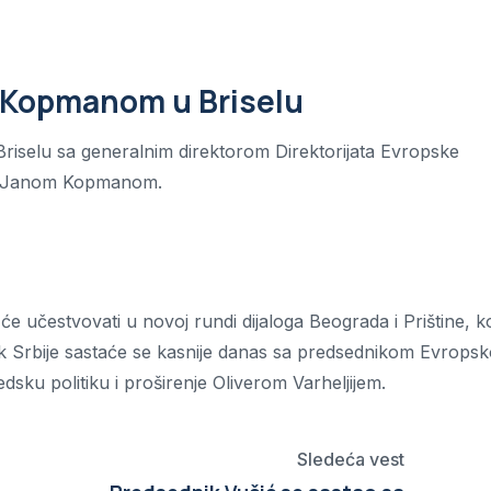
a Kopmanom u Briselu
riselu sa generalnim direktorom Direktorijata Evropske
om Janom Kopmanom.
e učestvovati u novoj rundi dijaloga Beograda i Prištine, ko
ik Srbije sastaće se kasnije danas sa predsednikom Evrops
ku politiku i proširenje Oliverom Varheljijem.
Sledeća vest