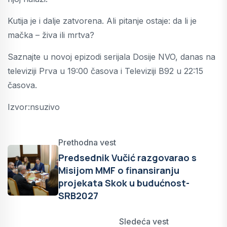
Kutija je i dalje zatvorena. Ali pitanje ostaje: da li je
mačka – živa ili mrtva?
Saznajte u novoj epizodi serijala Dosije NVO, danas na
televiziji Prva u 19:00 časova i Televiziji B92 u 22:15
časova.
Izvor:nsuzivo
Prethodna vest
Predsednik Vučić razgovarao s
Misijom MMF o finansiranju
projekata Skok u budućnost-
SRB2027
Sledeća vest