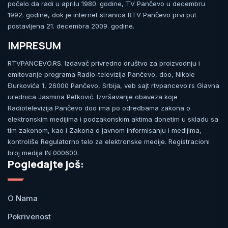
počelo da radi u aprilu 1980. godine, TV Pančevo u decembru
1992. godine, dok je internet stranica RTV Pančevo prvi put
postavljena 21. decembra 2009. godine.
IMPRESUM
RTVPANCEVO.RS. Izdavač privredno društvo za proizvodnju i
emitovanje programa Radio-televizija Pančevo, doo, Nikole
Đurkovića 1, 26000 Pančevo, Srbija, veb sajt rtvpancevo.rs Glavna
urednica Jasmina Petković. Izvršavanje obaveza koje
Radiotelevizija Pančevo doo ima po odredbama zakona o
elektronskim medijima i podzakonskim aktima donetim u skladu sa
tim zakonom, kao i Zakona o javnom informisanju i medijima,
kontroliše Regulatorno telo za elektronske medije. Registracioni
broj medija IN 000600.
Pogledajte još:
O Nama
Pokrivenost