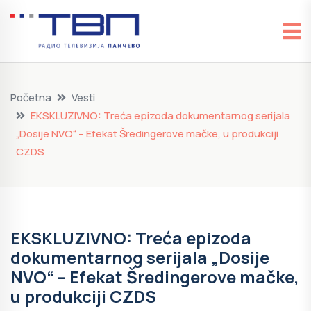
Početna
Vesti
EKSKLUZIVNO: Treća epizoda dokumentarnog serijala
„Dosije NVO“ – Efekat Šredingerove mačke, u produkciji
CZDS
EKSKLUZIVNO: Treća epizoda
dokumentarnog serijala „Dosije
NVO“ – Efekat Šredingerove mačke,
u produkciji CZDS