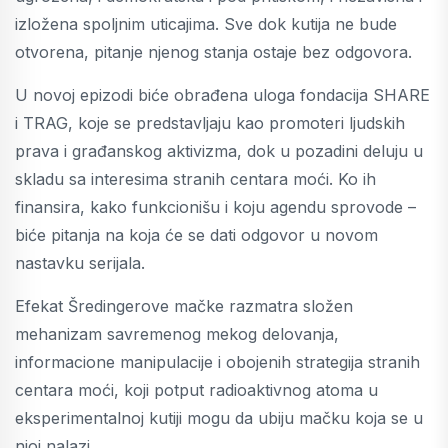
izložena spoljnim uticajima. Sve dok kutija ne bude
otvorena, pitanje njenog stanja ostaje bez odgovora.
U novoj epizodi biće obrađena uloga fondacija SHARE
i TRAG, koje se predstavljaju kao promoteri ljudskih
prava i građanskog aktivizma, dok u pozadini deluju u
skladu sa interesima stranih centara moći. Ko ih
finansira, kako funkcionišu i koju agendu sprovode –
biće pitanja na koja će se dati odgovor u novom
nastavku serijala.
Efekat Šredingerove mačke razmatra složen
mehanizam savremenog mekog delovanja,
informacione manipulacije i obojenih strategija stranih
centara moći, koji potput radioaktivnog atoma u
eksperimentalnoj kutiji mogu da ubiju mačku koja se u
njoj nalazi.