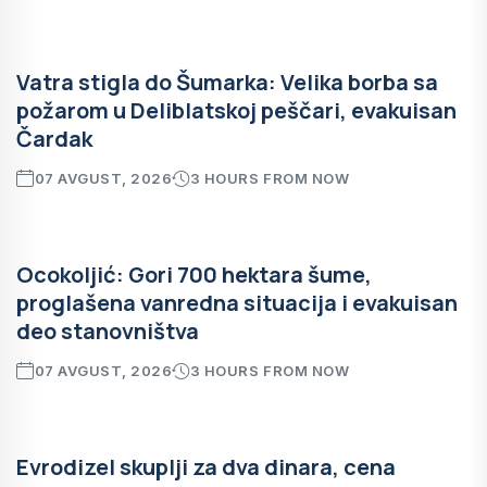
Vatra stigla do Šumarka: Velika borba sa
požarom u Deliblatskoj peščari, evakuisan
Čardak
07 AVGUST, 2026
3 HOURS FROM NOW
Ocokoljić: Gori 700 hektara šume,
proglašena vanredna situacija i evakuisan
deo stanovništva
07 AVGUST, 2026
3 HOURS FROM NOW
Evrodizel skuplji za dva dinara, cena