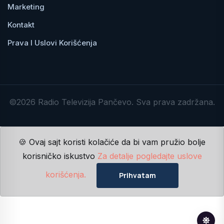
Marketing
Kontakt
Prava I Uslovi Korišćenja
©2026 Radio Televizija Pančevo. Sva prava zadržana.
🍪 Ovaj sajt koristi kolačiće da bi vam pružio bolje
korisničko iskustvo
Za detalje pogledajte uslove
korišćenja.
Prihvatam