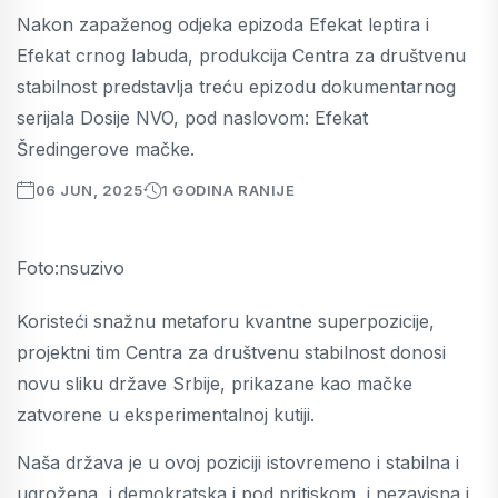
Nakon zapaženog odjeka epizoda Efekat leptira i
Efekat crnog labuda, produkcija Centra za društvenu
stabilnost predstavlja treću epizodu dokumentarnog
serijala Dosije NVO, pod naslovom: Efekat
Šredingerove mačke.
06 JUN, 2025
1 GODINA RANIJE
Foto:nsuzivo
Koristeći snažnu metaforu kvantne superpozicije,
projektni tim Centra za društvenu stabilnost donosi
novu sliku države Srbije, prikazane kao mačke
zatvorene u eksperimentalnoj kutiji.
Naša država je u ovoj poziciji istovremeno i stabilna i
ugrožena, i demokratska i pod pritiskom, i nezavisna i