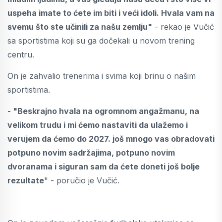
uspeha imate to ćete im biti i veći idoli. Hvala vam na
svemu što ste učinili za našu zemlju"
- rekao je Vučić
sa sportistima koji su ga dočekali u novom trening
centru.
On je zahvalio trenerima i svima koji brinu o našim
sportistima.
- "Beskrajno hvala na ogromnom angažmanu, na
velikom trudu i mi ćemo nastaviti da ulažemo i
verujem da ćemo do 2027. još mnogo vas obradovati
potpuno novim sadržajima, potpuno novim
dvoranama i siguran sam da ćete doneti još bolje
rezultate
" - poručio je Vučić.