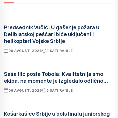
Predsednik Vučić: U gašenje požara u
Deliblatskoj peščari biće uključeni i
helikopteri Vojske Srbije
06 AVGUST, 2026
4 SATI RANIJE
Saša Ilić posle Tobola: Kvalitetnija smo
ekipa, na momente je izgledalo odlično...
06 AVGUST, 2026
6 SATI RANIJE
Košarkašice Srbije u polufinalu juniorskog