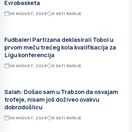
Evrobasketa
06 AVGUST, 2026
6 SATI RANIJE
Fudbaleri Partizana deklasirali Tobol u
prvom meču trećeg kola kvalifikacija za
Ligu konferencija
06 AVGUST, 2026
6 SATI RANIJE
Salah: Došao sam u Trabzon da osvajam
trofeje, nisam još doživeo ovakvu
dobrodošlicu
06 AVGUST, 2026
6 SATI RANIJE