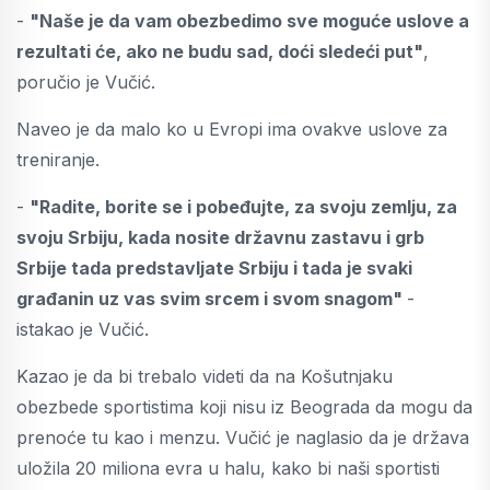
-
"Naše je da vam obezbedimo sve moguće uslove a
rezultati će, ako ne budu sad, doći sledeći put"
,
poručio je Vučić.
Naveo je da malo ko u Evropi ima ovakve uslove za
treniranje.
-
"Radite, borite se i pobeđujte, za svoju zemlju, za
svoju Srbiju, kada nosite državnu zastavu i grb
Srbije tada predstavljate Srbiju i tada je svaki
građanin uz vas svim srcem i svom snagom"
-
istakao je Vučić.
Kazao je da bi trebalo videti da na Košutnjaku
obezbede sportistima koji nisu iz Beograda da mogu da
prenoće tu kao i menzu. Vučić je naglasio da je država
uložila 20 miliona evra u halu, kako bi naši sportisti