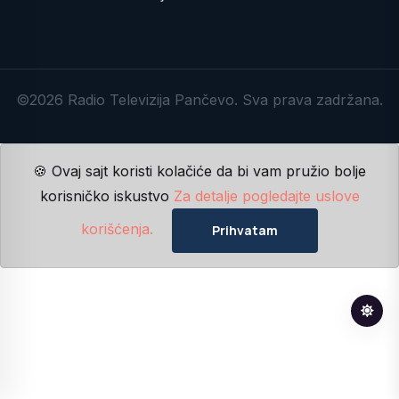
©2026 Radio Televizija Pančevo. Sva prava zadržana.
🍪 Ovaj sajt koristi kolačiće da bi vam pružio bolje
korisničko iskustvo
Za detalje pogledajte uslove
korišćenja.
Prihvatam