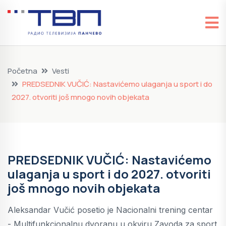
Početna
Vesti
PREDSEDNIK VUČIĆ: Nastavićemo ulaganja u sport i do
2027. otvoriti još mnogo novih objekata
PREDSEDNIK VUČIĆ: Nastavićemo
ulaganja u sport i do 2027. otvoriti
još mnogo novih objekata
Aleksandar Vučić posetio je Nacionalni trening centar
- Multifunkcionalnu dvoranu u okviru Zavoda za sport