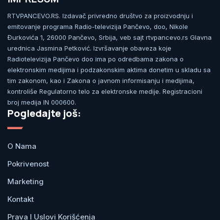
RTVPANCEVO.RS. Izdavač privredno društvo za proizvodnju i
emitovanje programa Radio-televizija Pančevo, doo, Nikole
Đurkovića 1, 26000 Pančevo, Srbija, veb sajt rtvpancevo.rs Glavna
urednica Jasmina Petković. Izvršavanje obaveza koje
Radiotelevizija Pančevo doo ima po odredbama zakona o
elektronskim medijima i podzakonskim aktima donetim u skladu sa
tim zakonom, kao i Zakona o javnom informisanju i medijima,
kontroliše Regulatorno telo za elektronske medije. Registracioni
broj medija IN 000600.
Pogledajte još:
O Nama
Pokrivenost
Marketing
Kontakt
Prava I Uslovi Korišćenja