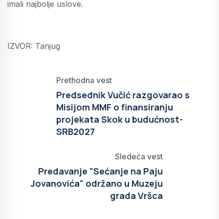
imali najbolje uslove.
IZVOR: Tanjug
Prethodna vest
Predsednik Vučić razgovarao s
Misijom MMF o finansiranju
projekata Skok u budućnost-
SRB2027
Sledeća vest
Predavanje "Sećanje na Paju
Jovanovića" održano u Muzeju
grada Vršca