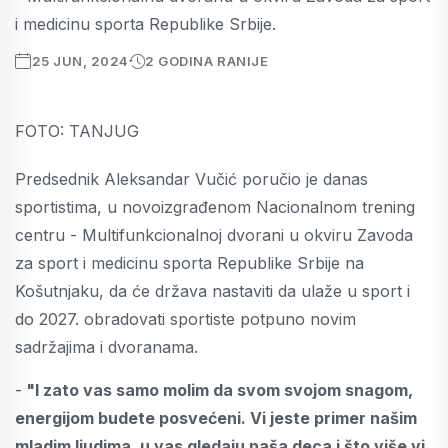
i medicinu sporta Republike Srbije.
25 JUN, 2024
2 GODINA RANIJE
FOTO: TANJUG
Predsednik Aleksandar Vučić poručio je danas
sportistima, u novoizgrađenom Nacionalnom trening
centru - Multifunkcionalnoj dvorani u okviru Zavoda
za sport i medicinu sporta Republike Srbije na
Košutnjaku, da će država nastaviti da ulaže u sport i
do 2027. obradovati sportiste potpuno novim
sadržajima i dvoranama.
-
"I zato vas samo molim da svom svojom snagom,
energijom budete posvećeni. Vi jeste primer našim
mladim ljudima, u vas gledaju naša deca i što više vi