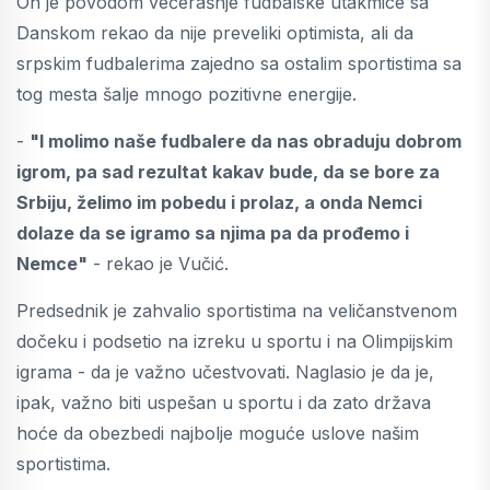
On je povodom večerašnje fudbalske utakmice sa
Danskom rekao da nije preveliki optimista, ali da
srpskim fudbalerima zajedno sa ostalim sportistima sa
tog mesta šalje mnogo pozitivne energije.
-
"I molimo naše fudbalere da nas obraduju dobrom
igrom, pa sad rezultat kakav bude, da se bore za
Srbiju, želimo im pobedu i prolaz, a onda Nemci
dolaze da se igramo sa njima pa da prođemo i
Nemce"
- rekao je Vučić.
Predsednik je zahvalio sportistima na veličanstvenom
dočeku i podsetio na izreku u sportu i na Olimpijskim
igrama - da je važno učestvovati. Naglasio je da je,
ipak, važno biti uspešan u sportu i da zato država
hoće da obezbedi najbolje moguće uslove našim
sportistima.