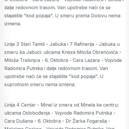
dalje redovnom trasom. Van upotrebe naći će se
stajalište "kod popaja". U smeru prema Dolovu nema
izmena.
Linije 3 Stari Tamiš - Jabuka i 7 Rafinerija - Jabuka u
smeru ka Jabuci: ulicama Kneza Miloša Obrenovića -
Miloša Trebinjca - 6. Oktobra - Cara Lazara - Vojvode
Radomira Putnika i dalje redovnom trasom. Van
upotrebe naći će se stajalište "kod popaja". U
suprotnom smeru nema izmena.
Linija 4 Centar - Minel iz smera od Minela ka centru:
ulicama Oslobođenja - Vojvode Radomira Putnika -
Cara Dušana - 6. Oktobra - Dr Žarka Fogaraša -
Maksima Gorkog - Vojvode Radomira Putnika. Van