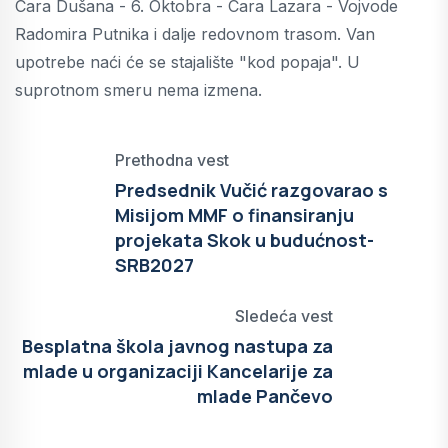
Cara Dušana - 6. Oktobra - Cara Lazara - Vojvode
Radomira Putnika i dalje redovnom trasom. Van
upotrebe naći će se stajalište "kod popaja". U
suprotnom smeru nema izmena.
Prethodna vest
Predsednik Vučić razgovarao s
Misijom MMF o finansiranju
projekata Skok u budućnost-
SRB2027
Sledeća vest
Besplatna škola javnog nastupa za
mlade u organizaciji Kancelarije za
mlade Pančevo