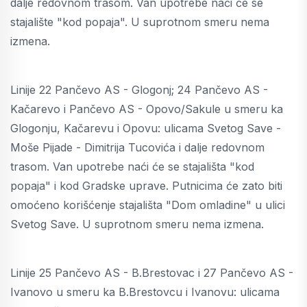
dalje redovnom trasom. Van upotrebe naći će se
stajalište "kod popaja". U suprotnom smeru nema
izmena.
Linije 22 Pančevo AS - Glogonj; 24 Pančevo AS -
Kačarevo i Pančevo AS - Opovo/Sakule u smeru ka
Glogonju, Kačarevu i Opovu: ulicama Svetog Save -
Moše Pijade - Dimitrija Tucovića i dalje redovnom
trasom. Van upotrebe naći će se stajališta "kod
popaja" i kod Gradske uprave. Putnicima će zato biti
omoćeno korišćenje stajališta "Dom omladine" u ulici
Svetog Save. U suprotnom smeru nema izmena.
Linije 25 Pančevo AS - B.Brestovac i 27 Pančevo AS -
Ivanovo u smeru ka B.Brestovcu i Ivanovu: ulicama