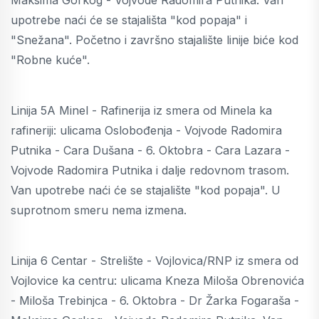
upotrebe naći će se stajališta "kod popaja" i
"Snežana". Početno i završno stajalište linije biće kod
"Robne kuće".
Linija 5A Minel - Rafinerija iz smera od Minela ka
rafineriji: ulicama Oslobođenja - Vojvode Radomira
Putnika - Cara Dušana - 6. Oktobra - Cara Lazara -
Vojvode Radomira Putnika i dalje redovnom trasom.
Van upotrebe naći će se stajalište "kod popaja". U
suprotnom smeru nema izmena.
Linija 6 Centar - Strelište - Vojlovica/RNP iz smera od
Vojlovice ka centru: ulicama Kneza Miloša Obrenovića
- Miloša Trebinjca - 6. Oktobra - Dr Žarka Fogaraša -