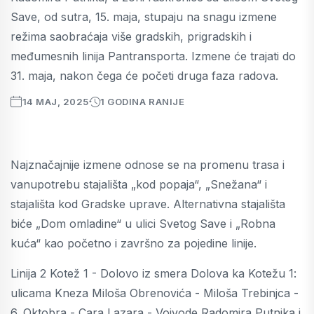
Save, od sutra, 15. maja, stupaju na snagu izmene
režima saobraćaja više gradskih, prigradskih i
međumesnih linija Pantransporta. Izmene će trajati do
31. maja, nakon čega će početi druga faza radova.
14 MAJ, 2025
1 GODINA RANIJE
Najznačajnije izmene odnose se na promenu trasa i
vanupotrebu stajališta „kod popaja“, „Snežana“ i
stajališta kod Gradske uprave. Alternativna stajališta
biće „Dom omladine“ u ulici Svetog Save i „Robna
kuća“ kao početno i završno za pojedine linije.
Linija 2 Kotež 1 - Dolovo iz smera Dolova ka Kotežu 1:
ulicama Kneza Miloša Obrenovića - Miloša Trebinjca -
6. Oktobra - Cara Lazara - Vojvode Radomira Putnika i