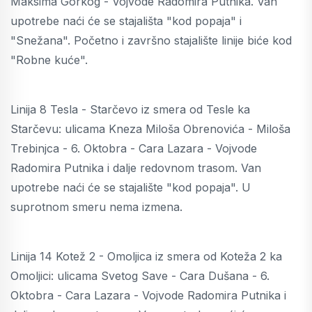
Maksima Gorkog - Vojvode Radomira Putnika. Van
upotrebe naći će se stajališta "kod popaja" i
"Snežana". Početno i završno stajalište linije biće kod
"Robne kuće".
Linija 8 Tesla - Starčevo iz smera od Tesle ka
Starčevu: ulicama Kneza Miloša Obrenovića - Miloša
Trebinjca - 6. Oktobra - Cara Lazara - Vojvode
Radomira Putnika i dalje redovnom trasom. Van
upotrebe naći će se stajalište "kod popaja". U
suprotnom smeru nema izmena.
Linija 14 Kotež 2 - Omoljica iz smera od Koteža 2 ka
Omoljici: ulicama Svetog Save - Cara Dušana - 6.
Oktobra - Cara Lazara - Vojvode Radomira Putnika i