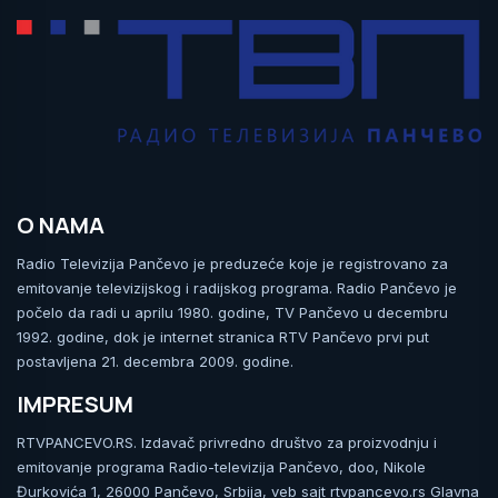
O NAMA
Radio Televizija Pančevo je preduzeće koje je registrovano za
emitovanje televizijskog i radijskog programa. Radio Pančevo je
počelo da radi u aprilu 1980. godine, TV Pančevo u decembru
1992. godine, dok je internet stranica RTV Pančevo prvi put
postavljena 21. decembra 2009. godine.
IMPRESUM
RTVPANCEVO.RS. Izdavač privredno društvo za proizvodnju i
emitovanje programa Radio-televizija Pančevo, doo, Nikole
Đurkovića 1, 26000 Pančevo, Srbija, veb sajt rtvpancevo.rs Glavna