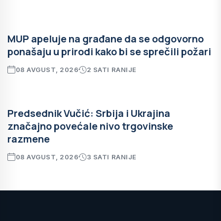
MUP apeluje na građane da se odgovorno
ponašaju u prirodi kako bi se sprečili požari
08 AVGUST, 2026
2 SATI RANIJE
Predsednik Vučić: Srbija i Ukrajina
značajno povećale nivo trgovinske
razmene
08 AVGUST, 2026
3 SATI RANIJE