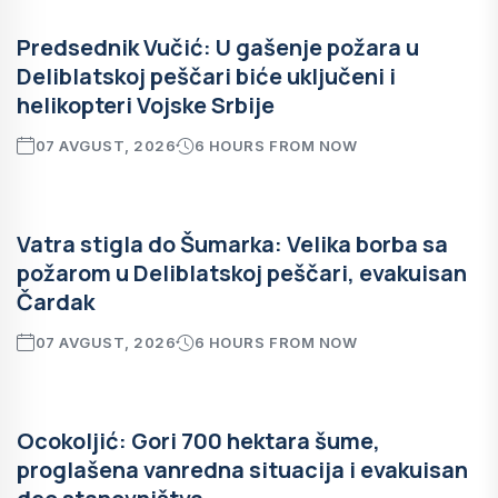
Predsednik Vučić: U gašenje požara u
Deliblatskoj peščari biće uključeni i
helikopteri Vojske Srbije
07 AVGUST, 2026
6 HOURS FROM NOW
Vatra stigla do Šumarka: Velika borba sa
požarom u Deliblatskoj peščari, evakuisan
Čardak
07 AVGUST, 2026
6 HOURS FROM NOW
Ocokoljić: Gori 700 hektara šume,
proglašena vanredna situacija i evakuisan