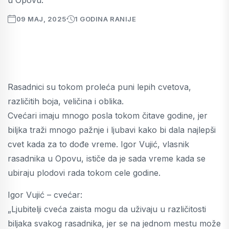
09 MAJ, 2025
1 GODINA RANIJE
Rasadnici su tokom proleća puni lepih cvetova,
različitih boja, veličina i oblika.
Cvećari imaju mnogo posla tokom čitave godine, jer
biljka traži mnogo pažnje i ljubavi kako bi dala najlepši
cvet kada za to dođe vreme. Igor Vujić, vlasnik
rasadnika u Opovu, ističe da je sada vreme kada se
ubiraju plodovi rada tokom cele godine.
Igor Vujić – cvećar:
„Ljubitelji cveća zaista mogu da uživaju u različitosti
biljaka svakog rasadnika, jer se na jednom mestu može