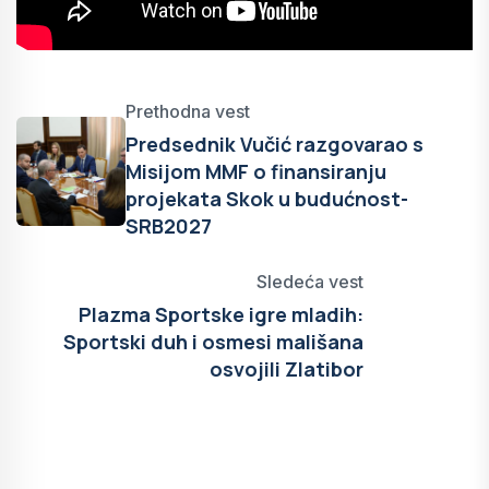
Prethodna vest
Predsednik Vučić razgovarao s
Misijom MMF o finansiranju
projekata Skok u budućnost-
SRB2027
Sledeća vest
Plazma Sportske igre mladih:
Sportski duh i osmesi mališana
osvojili Zlatibor