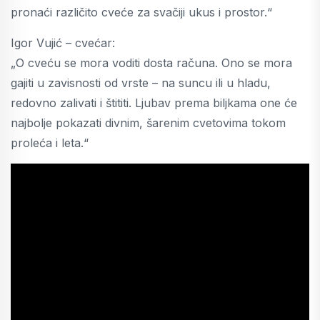
pronaći različito cveće za svačiji ukus i prostor.“
Igor Vujić – cvećar:
„O cveću se mora voditi dosta računa. Ono se mora
gajiti u zavisnosti od vrste – na suncu ili u hladu,
redovno zalivati i štititi. Ljubav prema biljkama one će
najbolje pokazati divnim, šarenim cvetovima tokom
proleća i leta.“