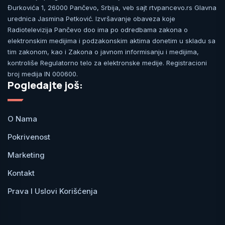
Đurkovića 1, 26000 Pančevo, Srbija, veb sajt rtvpancevo.rs Glavna
urednica Jasmina Petković. Izvršavanje obaveza koje
Radiotelevizija Pančevo doo ima po odredbama zakona o
elektronskim medijima i podzakonskim aktima donetim u skladu sa
tim zakonom, kao i Zakona o javnom informisanju i medijima,
kontroliše Regulatorno telo za elektronske medije. Registracioni
broj medija IN 000600.
Pogledajte još:
O Nama
Pokrivenost
Marketing
Kontakt
Prava I Uslovi Korišćenja