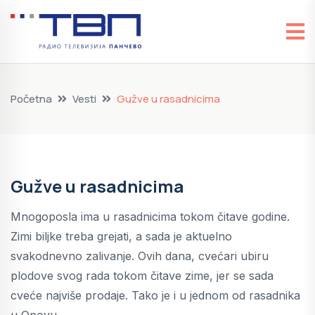
Početna
Vesti
Gužve u rasadnicima
Gužve u rasadnicima
Mnogoposla ima u rasadnicima tokom čitave godine.
Zimi biljke treba grejati, a sada je aktuelno
svakodnevno zalivanje. Ovih dana, cvećari ubiru
plodove svog rada tokom čitave zime, jer se sada
cveće najviše prodaje. Tako je i u jednom od rasadnika
u Opovu.