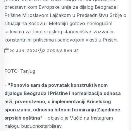
predstavnikom Evropske unije za dijalog Beograda i
Prištine Miroslavom Lajčakom u Predsedništvu Srbije o
situaciji na Kosovu i Metohiji i gotovo nemogućim
uslovima za život srpskog stanovništva izazvanim
konstantnim pritiscima i samovoljom vlasti u Prištini.
20 JUN, 2024
2 GODINA RANIJE
FOTO: Tanjug
-
"Ponovio sam da povratak konstruktivnom
dijalogu Beograda i Prištine i normalizacija odnosa
leži, prvenstveno, u implementaciji Briselskog
sporazuma, odnosno hitnom formiranju Zajednice
srpskih opština"
- objavio je Vučić na Instagram
nalogu buducnostsrbijeav.