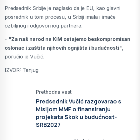
Predsednik Srbije je naglasio da je EU, kao glavni
posrednik u tom procesu, u Srbiji imala i imaće
ozbiljnog i odgovornog partnera.
-
"Za naš narod na KiM ostajemo beskompromisan
oslonac i zaštita njihovih ognjišta i budućnosti"
,
poručio je Vučić.
IZVOR: Tanjug
Prethodna vest
Predsednik Vučić razgovarao s
Misijom MMF o finansiranju
projekata Skok u budućnost-
SRB2027