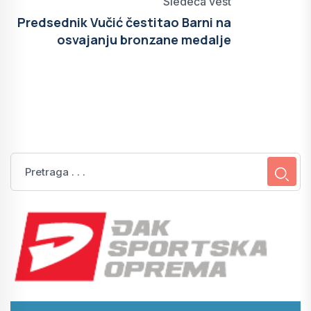
Sledeća vest
Predsednik Vučić čestitao Barni na
osvajanju bronzane medalje