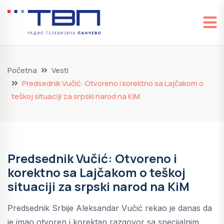
Početna
Vesti
Predsednik Vučić: Otvoreno i korektno sa Lajčakom o
teškoj situaciji za srpski narod na KiM
Predsednik Vučić: Otvoreno i
korektno sa Lajčakom o teškoj
situaciji za srpski narod na KiM
Predsednik Srbije Aleksandar Vučić rekao je danas da
je imao otvoren i korektan razgovor sa specijalnim