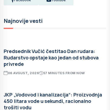
Najnovije vesti
Predsednik Vučić čestitao Dan rudara:
Rudarstvo opstaje kao jedan od stubova
privrede
06 AVGUST, 2026
57 MINUTES FROM NOW
JKP „Vodovod i kanalizacija“: Proizvodnja
450 litara vode u sekundi, racionalno
trošiti vodu