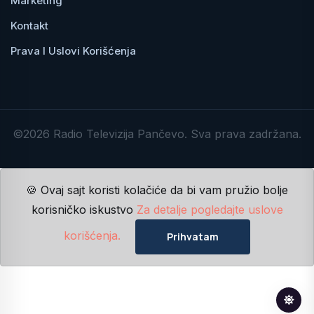
Marketing
Kontakt
Prava I Uslovi Korišćenja
©2026 Radio Televizija Pančevo. Sva prava zadržana.
🍪 Ovaj sajt koristi kolačiće da bi vam pružio bolje
korisničko iskustvo
Za detalje pogledajte uslove
korišćenja.
Prihvatam