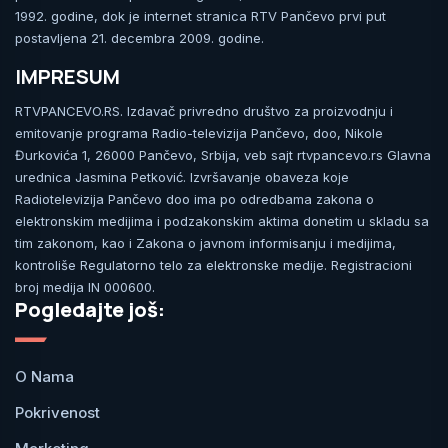
1992. godine, dok je internet stranica RTV Pančevo prvi put
postavljena 21. decembra 2009. godine.
IMPRESUM
RTVPANCEVO.RS. Izdavač privredno društvo za proizvodnju i
emitovanje programa Radio-televizija Pančevo, doo, Nikole
Đurkovića 1, 26000 Pančevo, Srbija, veb sajt rtvpancevo.rs Glavna
urednica Jasmina Petković. Izvršavanje obaveza koje
Radiotelevizija Pančevo doo ima po odredbama zakona o
elektronskim medijima i podzakonskim aktima donetim u skladu sa
tim zakonom, kao i Zakona o javnom informisanju i medijima,
kontroliše Regulatorno telo za elektronske medije. Registracioni
broj medija IN 000600.
Pogledajte još:
O Nama
Pokrivenost