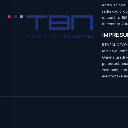
Radio Televizi
radijskog prog
decembru 1992.
decembra 2009
IMPRES
RTVPANCEVO.RS
televizija Pan
Glavna uredni
po odredbama 
zakonom, kao i
elektronske me