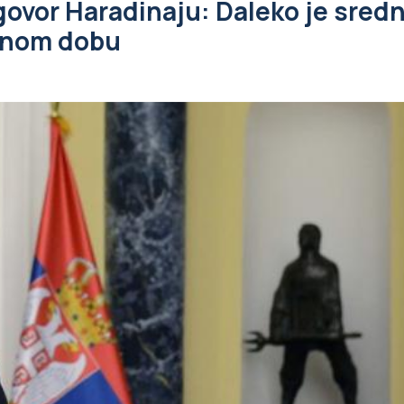
ovor Haradinaju: Daleko je sredn
menom dobu