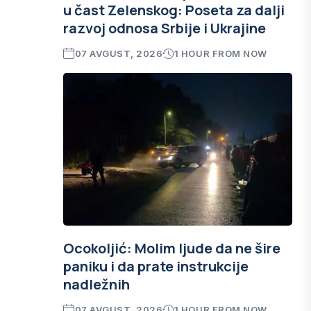
u čast Zelenskog: Poseta za dalji
razvoj odnosa Srbije i Ukrajine
07 AVGUST, 2026
1 HOUR FROM NOW
Ocokoljić: Molim ljude da ne šire
paniku i da prate instrukcije
nadležnih
07 AVGUST, 2026
1 HOUR FROM NOW