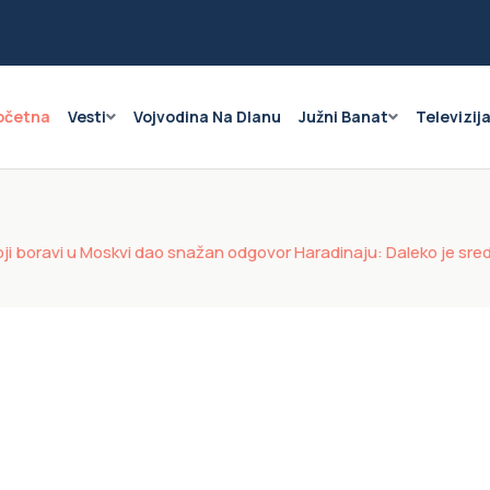
očetna
Vesti
Vojvodina Na Dlanu
Južni Banat
Televizij
oji boravi u Moskvi dao snažan odgovor Haradinaju: Daleko je sre