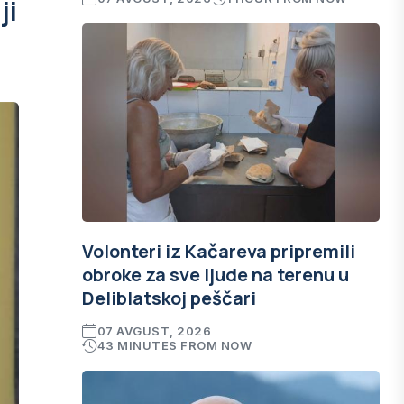
ji
Volonteri iz Kačareva pripremili
obroke za sve ljude na terenu u
Deliblatskoj peščari
07 AVGUST, 2026
43 MINUTES FROM NOW