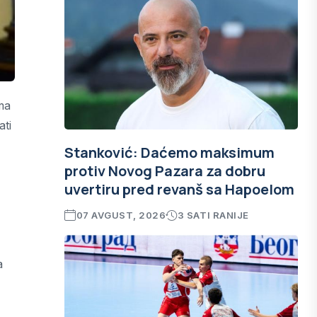
ma
ati
Stanković: Daćemo maksimum
protiv Novog Pazara za dobru
uvertiru pred revanš sa Hapoelom
07 AVGUST, 2026
3 SATI RANIJE
a