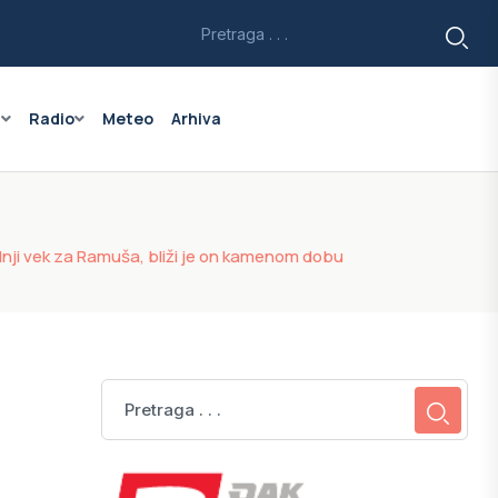
a
Radio
Meteo
Arhiva
dnji vek za Ramuša, bliži je on kamenom dobu