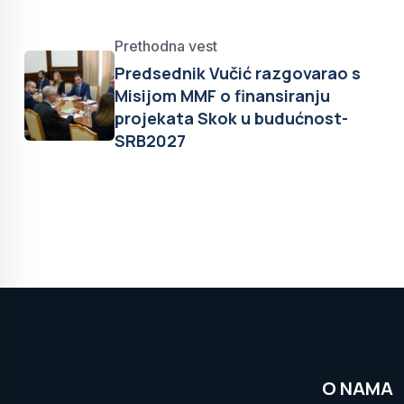
Prethodna vest
Predsednik Vučić razgovarao s
Misijom MMF o finansiranju
projekata Skok u budućnost-
SRB2027
O NAMA