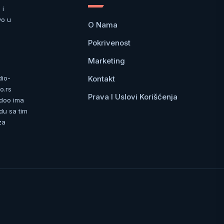
 i
vo u
O Nama
Pokrivenost
Marketing
Kontakt
dio-
o.rs
Prava I Uslovi Korišćenja
 doo ima
du sa tim
za