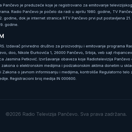
ja Pančevo je preduzeće koje je registrovano za emitovanje televizijskog
rama. Radio Pančevo je počelo da radi u aprilu 1980. godine, TV Panče
 godine, dok je internet stranica RTV Pančevo prvi put postavljena 21.
. godine.
UM
. Izdavač privredno društvo za proizvodnju i emitovanje programa Ra
čevo, doo, Nikole Đurkovića 1, 26000 Pančevo, Srbija, veb sajt rtvpancev
ca Jasmina Petković. Izvršavanje obaveza koje Radiotelevizija Pančevo
zakona o elektronskim medijima i podzakonskim aktima donetim u skla
 Zakona o javnom informisanju i medijima, kontroliše Regulatorno telo 
dije. Registracioni broj medija IN 000600.
©2026 Radio Televizija Pančevo. Sva prava zadržana.