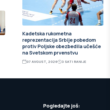
Kadetska rukometna
reprezentacija Srbije pobedom
protiv Poljske obezbedila učešće
na Svetskom prvenstvu
07 AVGUST, 2026
3 SATI RANIJE
Pogledajte još: