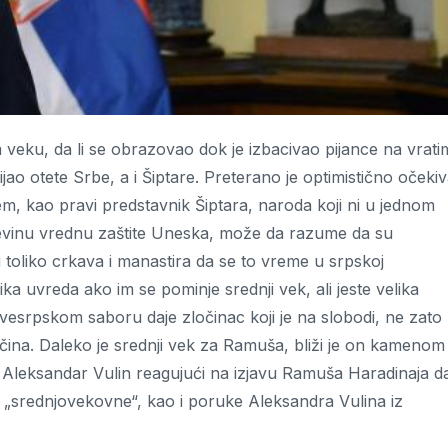
veku, da li se obrazovao dok je izbacivao pijance na vrati
jao otete Srbe, a i Šiptare. Preterano je optimistično očekiv
, kao pravi predstavnik Šiptara, naroda koji ni u jednom
đevinu vrednu zaštite Uneska, može da razume da su
i toliko crkava i manastira da se to vreme u srpskoj
ika uvreda ako im se pominje srednji vek, ali jeste velika
vesrpskom saboru daje zločinac koji je na slobodi, ne zato
ločina. Daleko je srednji vek za Ramuša, bliži je on kamenom
 Aleksandar Vulin reagujući na izjavu Ramuša Haradinaja d
 „srednjovekovne“, kao i poruke Aleksandra Vulina iz