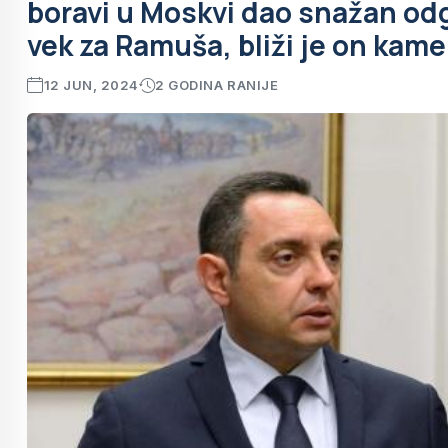
boravi u Moskvi dao snažan odg
vek za Ramuša, bliži je on ka
12 JUN, 2024
2 GODINA RANIJE