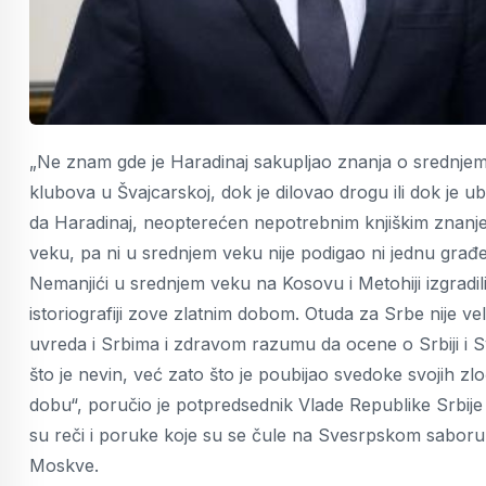
„Ne znam gde je Haradinaj sakupljao znanja o srednjem 
klubova u Švajcarskoj, dok je dilovao drogu ili dok je ubi
da Haradinaj, neopterećen nepotrebnim knjiškim znanjem
veku, pa ni u srednjem veku nije podigao ni jednu gra
Nemanjići u srednjem veku na Kosovu i Metohiji izgradil
istoriografiji zove zlatnim dobom. Otuda za Srbe nije vel
uvreda i Srbima i zdravom razumu da ocene o Srbiji i S
što je nevin, već zato što je poubijao svedoke svojih z
dobu“, poručio je potpredsednik Vlade Republike Srbije
su reči i poruke koje su se čule na Svesrpskom saboru
Moskve.