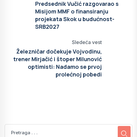
Predsednik Vučić razgovarao s
Misijom MMF o finansiranju
projekata Skok u budućnost-
SRB2027
Sledeća vest
Železničar dočekuje Vojvodinu,
trener Mirjačić i štoper Milunović
optimisti: Nadamo se prvoj
prolećnoj pobedi