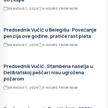
09 AVGUST, 2026
4 HOURS FROM NOW
Predsednik Vučić u Belegišu: Povećanje
penzija ove godine, pratiće rast plata
09 AVGUST, 2026
3 HOURS FROM NOW
Predsednik Vučić: Stambena naselja u
Deliblatskoj peščari nisu ugrožena
požarom
09 AVGUST, 2026
3 HOURS FROM NOW