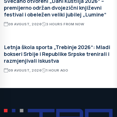
Svečano otvoreni „Dani Kuštilja 2026“ –
premijerno održan dvojezični književni
festival i obeležen veliki jubilej „Lumine“
09 AVGUST, 2026
3 HOURS FROM NOW
Letnja škola sporta „Trebinje 2026“: Mladi
bokseri Srbije i Republike Srpske trenirali i
razmjenjivali iskustva
09 AVGUST, 2026
1 HOUR AGO