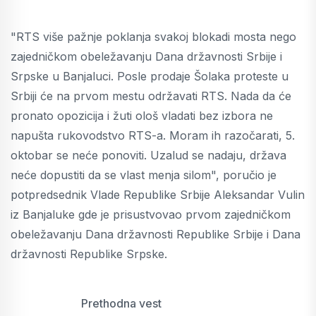
"RTS više pažnje poklanja svakoj blokadi mosta nego
zajedničkom obeležavanju Dana državnosti Srbije i
Srpske u Banjaluci. Posle prodaje Šolaka proteste u
Srbiji će na prvom mestu održavati RTS. Nada da će
pronato opozicija i žuti ološ vladati bez izbora ne
napušta rukovodstvo RTS-a. Moram ih razočarati, 5.
oktobar se neće ponoviti. Uzalud se nadaju, država
neće dopustiti da se vlast menja silom", poručio je
potpredsednik Vlade Republike Srbije Aleksandar Vulin
iz Banjaluke gde je prisustvovao prvom zajedničkom
obeležavanju Dana državnosti Republike Srbije i Dana
državnosti Republike Srpske.
Prethodna vest