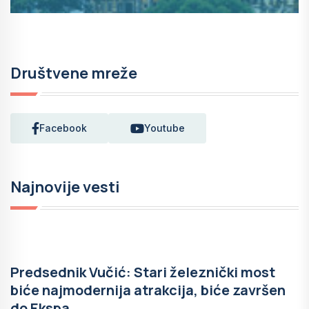
Društvene mreže
Facebook
Youtube
Najnovije vesti
Predsednik Vučić: Stari železnički most
biće najmodernija atrakcija, biće završen
do Ekspa