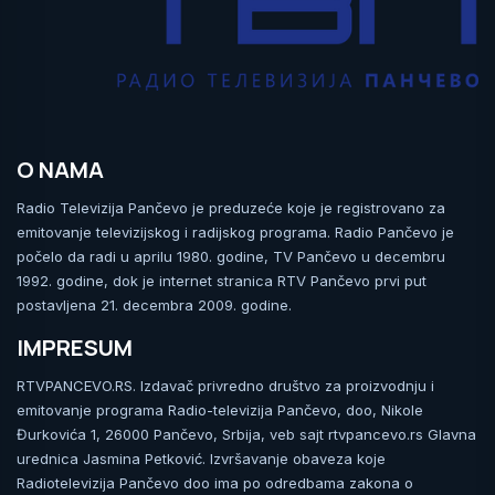
O NAMA
Radio Televizija Pančevo je preduzeće koje je registrovano za
emitovanje televizijskog i radijskog programa. Radio Pančevo je
počelo da radi u aprilu 1980. godine, TV Pančevo u decembru
1992. godine, dok je internet stranica RTV Pančevo prvi put
postavljena 21. decembra 2009. godine.
IMPRESUM
RTVPANCEVO.RS. Izdavač privredno društvo za proizvodnju i
emitovanje programa Radio-televizija Pančevo, doo, Nikole
Đurkovića 1, 26000 Pančevo, Srbija, veb sajt rtvpancevo.rs Glavna
urednica Jasmina Petković. Izvršavanje obaveza koje
Radiotelevizija Pančevo doo ima po odredbama zakona o