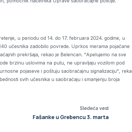
an, pomoćnik načelnika Uprave saobraćajne policije.
etenje, u periodu od 14. do 17. februara 2024. godine, u
e 140 učesnika zadobilo povrede. Uprkos merama pojačane
raćajnih prekršaja, rekao je Belencan. "Apelujemo na sve
gode brzinu uslovima na putu, ne upravljaju vozilom pod
igurnosne pojaseve i poštuju saobraćajnu signalizaciju", rek
dnosti svih učesnika u saobraćaju i smanjenju broja
Sledeća vest
Fašanke u Grebencu 3. marta