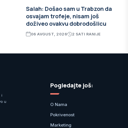
Salah: Došao sam u Trabzon da
osvajam trofeje, nisam još
doživeo ovakvu dobrodošlicu
06 AVGUST, 2026
2 SATI RANIJE
Pogledajte još:
 i
vo u
O Nama
Pokrivenost
Marketing