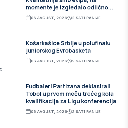
momente je izgledalo odlično...
06 AVGUST, 2026
2 SATI RANIJE
Košarkašice Srbije u polufinalu
juniorskog Evrobasketa
06 AVGUST, 2026
2 SATI RANIJE
ao
Fudbaleri Partizana deklasirali
Tobol u prvom meču trećeg kola
kvalifikacija za Ligu konferencija
06 AVGUST, 2026
2 SATI RANIJE