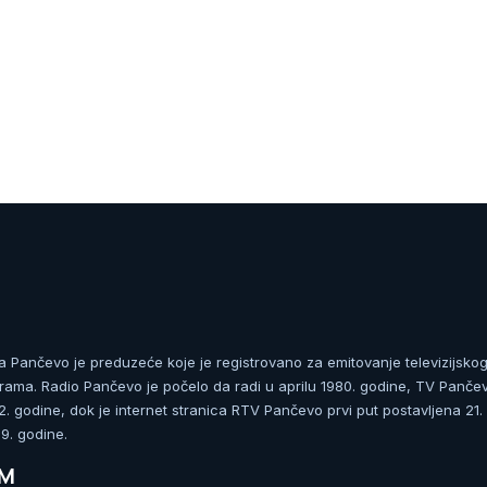
ja Pančevo je preduzeće koje je registrovano za emitovanje televizijskog
rama. Radio Pančevo je počelo da radi u aprilu 1980. godine, TV Panče
 godine, dok je internet stranica RTV Pančevo prvi put postavljena 21.
. godine.
UM