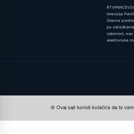
RTVPANCEVO.RS
televizija Pan
Glavna uredni
po odredbama 
zakonom, kao i
elektronske me
🍪 Ovaj sajt koristi kolačiće da bi va