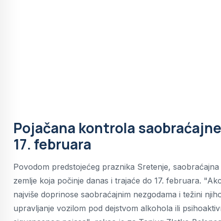
Pojačana kontrola saobraćajne 
17. februara
Povodom predstojećeg praznika Sretenje, saobraćajna p
zemlje koja počinje danas i trajaće do 17. februara. "Akc
najviše doprinose saobraćajnim nezgodama i težini njih
upravljanje vozilom pod dejstvom alkohola ili psihoaktiv