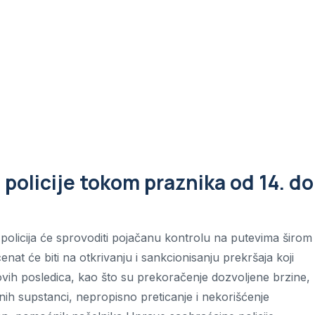
policije tokom praznika od 14. do
olicija će sprovoditi pojačanu kontrolu na putevima širom
enat će biti na otkrivanju i sankcionisanju prekršaja koji
ovih posledica, kao što su prekoračenje dozvoljene brzine,
nih supstanci, nepropisno preticanje i nekorišćenje