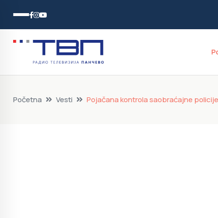
P
Početna
Vesti
Pojačana kontrola saobraćajne policije