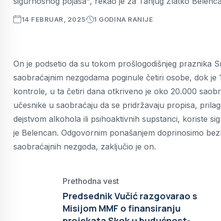
sigurnosnog pojasa", rekao je za Tanjug Zlatko Belenc
14 FEBRUAR, 2025
1 GODINA RANIJE
On je podsetio da su tokom prošlogodišnjeg praznika Sr
saobraćajnim nezgodama poginule četiri osobe, dok j
kontrole, u ta četiri dana otkriveno je oko 20.000 saob
učesnike u saobraćaju da se pridržavaju propisa, prila
dejstvom alkohola ili psihoaktivnih supstanci, koriste s
je Belencan. Odgovornim ponašanjem doprinosimo bezbe
saobraćajnih nezgoda, zaključio je on.
Prethodna vest
Predsednik Vučić razgovarao s
Misijom MMF o finansiranju
projekata Skok u budućnost-