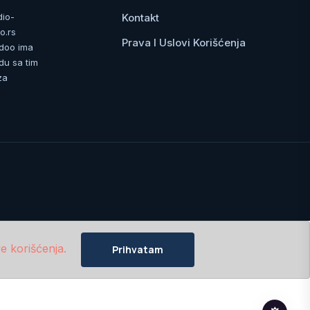
Kontakt
dio-
o.rs
Prava I Uslovi Korišćenja
 doo ima
du sa tim
za
e korišćenja.
Prihvatam