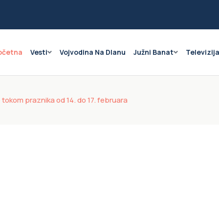
očetna
Vesti
Vojvodina Na Dlanu
Južni Banat
Televizij
 tokom praznika od 14. do 17. februara