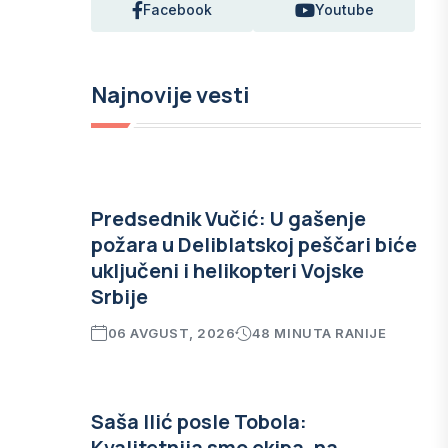
Facebook
Youtube
Najnovije vesti
Predsednik Vučić: U gašenje
požara u Deliblatskoj peščari biće
uključeni i helikopteri Vojske
Srbije
06 AVGUST, 2026
48 MINUTA RANIJE
Saša Ilić posle Tobola:
Kvalitetnija smo ekipa, na