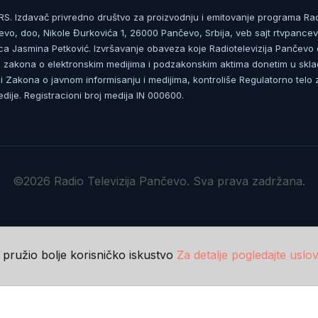
. Izdavač privredno društvo za proizvodnju i emitovanje programa Ra
čevo, doo, Nikole Đurkovića 1, 26000 Pančevo, Srbija, veb sajt rtvpancev
ca Jasmina Petković. Izvršavanje obaveza koje Radiotelevizija Pančevo
zakona o elektronskim medijima i podzakonskim aktima donetim u skla
 Zakona o javnom informisanju i medijima, kontroliše Regulatorno telo 
dije. Registracioni broj medija IN 000600.
©2026 Radio Televizija Pančevo. Sva prava zadržana.
m pružio bolje korisničko iskustvo
Za detalje pogledajte uslov