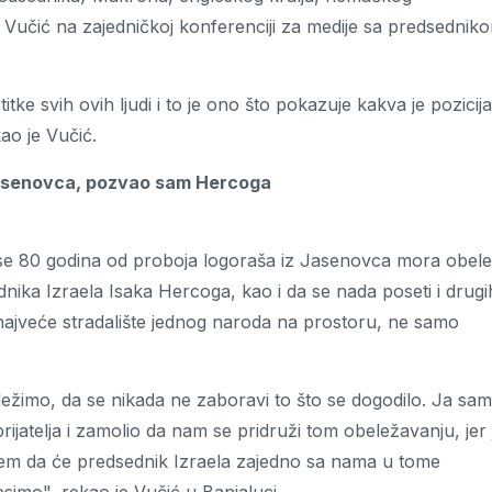
je Vučić na zajedničkoj konferenciji za medije sa predsednik
tke svih ovih ljudi i to je ono što pokazuje kakva je pozicija
ao je Vučić.
Jasenovca, pozvao sam Hercoga
 se 80 godina od proboja logoraša iz Jasenovca mora obelež
nika Izraela Isaka Hercoga, kao i da se nada poseti i drugi
 najveće stradalište jednog naroda na prostoru, ne samo
žimo, da se nikada ne zaboravi to što se dogodilo. Ja sam
jatelja i zamolio da nam se pridruži tom obeležavanju, jer 
jem da će predsednik Izraela zajedno sa nama u tome