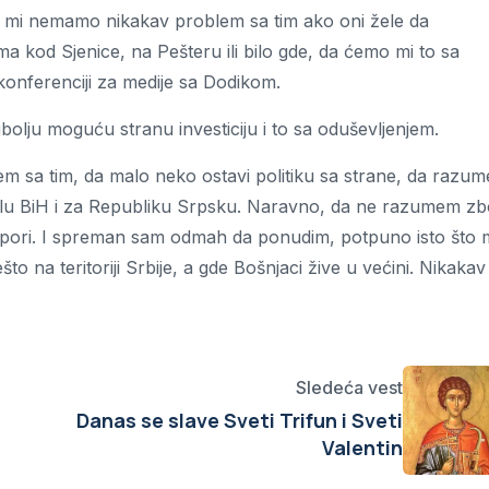
da mi nemamo nikakav problem sa tim ako oni žele da
oma kod Sjenice, na Pešteru ili bilo gde, da ćemo mi to sa
konferenciji za medije sa Dodikom.
jbolju moguću stranu investiciju i to sa oduševljenjem.
 sa tim, da malo neko ostavi politiku sa strane, da razum
 celu BiH i za Republiku Srpsku. Naravno, da ne razumem z
 otpori. I spreman sam odmah da ponudim, potpuno isto što 
o na teritoriji Srbije, a gde Bošnjaci žive u većini. Nikakav
Sledeća vest
Danas se slave Sveti Trifun i Sveti
Valentin