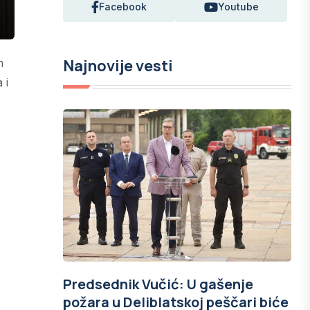
Facebook
Youtube
Najnovije vesti
m
 i
Predsednik Vučić: U gašenje
požara u Deliblatskoj peščari biće