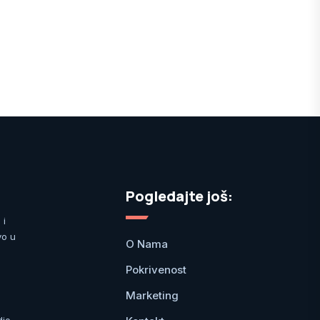
Pogledajte još:
 i
vo u
O Nama
Pokrivenost
Marketing