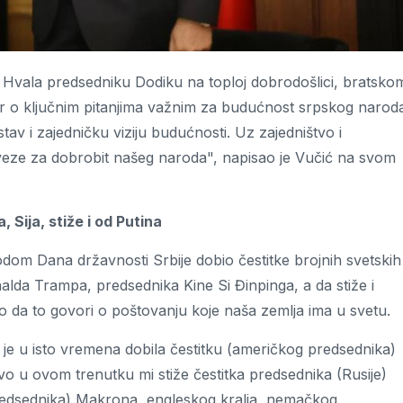
 Hvala predsedniku Dodiku na toploj dobrodošlici, bratsko
or o ključnim pitanjima važnim za budućnost srpskog naroda
stav i zajedničku viziju budućnosti. Uz zajedništvo i
eze za dobrobit našeg naroda", napisao je Vučić na svom
 Sija, stiže i od Putina
odom Dana državnosti Srbije dobio čestitke brojnih svetskih
da Trampa, predsednika Kine Si Đinpinga, a da stiže i
ao da to govori o poštovanju koje naša zemlja ima u svetu.
 je u isto vremena dobila čestitku (američkog predsednika)
o u ovom trenutku mi stiže čestitka predsednika (Rusije)
predsednika) Makrona, engleskog kralja, nemačkog