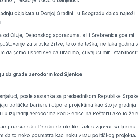
imo", rekao je Vučić u Banjaluci.
radnju objekata u Donjoj Gradini i u Beogradu da se najteži
i.
a od Oluje, Dejtonskog sporazuma, ali i Srebrenice gde mi
štovanje za srpske žrtve, tako da teška, ne laka godina 
am da ćemo uspeti sve da uradimo, čuvajući mir i stabilnost"
ogu da grade aerodorm kod Sjenice
Banjaluci, posle sastanka sa predsednikom Republike Srpsk
 političke barijere i otpore projektima kao što je gradnja
u u izgradnji aerodorma kod Sjenice na Pešteru ako to žele
ao predsedniku Dodiku da ukoliko želi razgovor sa ljudima 
m da to neko posmatra kao neku vrstu političkog projekta.