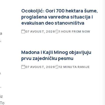
Ocokoljić: Gori 700 hektara šume,
proglašena vanredna situacija i
evakuisan deo stanovništva
07 AVGUST, 2026
1 HOUR FROM NOW
sa
,
Madona i Kajli Minog objavljuju
prvu zajedničku pesmu
07 AVGUST, 2026
12 MINUTA RANIJE
e
.
iz
 To