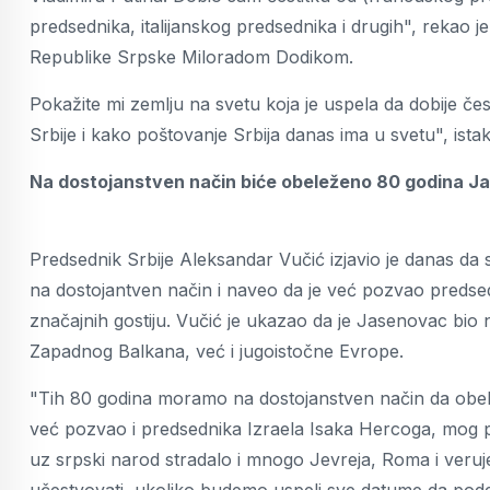
predsednika, italijanskog predsednika i drugih", rekao 
Republike Srpske Miloradom Dodikom.
Pokažite mi zemlju na svetu koja je uspela da dobije česti
Srbije i kako poštovanje Srbija danas ima u svetu", istak
Na dostojanstven način biće obeleženo 80 godina 
Predsednik Srbije Aleksandar Vučić izjavio je danas da
na dostojantven način i naveo da je već pozvao predsed
značajnih gostiju. Vučić je ukazao da je Jasenovac bio
Zapadnog Balkana, već i jugoistočne Evrope.
"Tih 80 godina moramo na dostojanstven način da obele
već pozvao i predsednika Izraela Isaka Hercoga, mog pri
uz srpski narod stradalo i mnogo Jevreja, Roma i veru