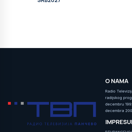
SRB2027
O NAMA
Radio Televizi
radijskog prog
decembru 1992.
decembra 2009
IMPRES