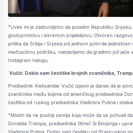
"Uvek mi je zadovoljstvo da posetim Republiku Srpsku.
gostoprimstvu i iskrenom prijateljstvu. Otvoren razgov
prilika da Srbija i Srpska još jednom potvrde jedinstven 
međusobnu podršku, nastavljamo da gradimo još jače v
Instagram nalogu.
Vučić: Dobio sam čestitke brojnih zvaničnika, Trampa,
Predsednik Aleksandar Vučić izjavio je danas da je pov
zvaničnika među kojima od američkog predsednika Donal
čestitka od ruskog predsednika Vladimira Putina i istak
"Mislim da ne postoji zemlja koja može da se pohvali da
Donalda Trampa, predsednika (Kine) Si Đinpinga i uprav
Vladimira Putina. Dobio sam čestitku od (francuskog 