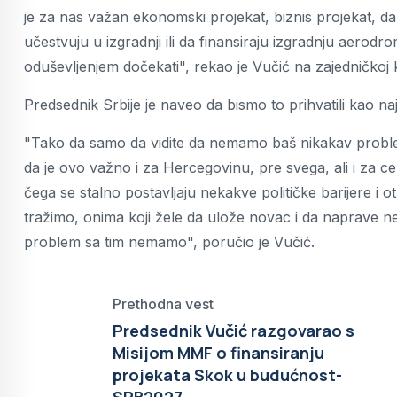
je za nas važan ekonomski projekat, biznis projekat, 
učestvuju u izgradnji ili da finansiraju izgradnju aerodr
oduševljenjem dočekati", rekao je Vučić na zajedničkoj 
Predsednik Srbije je naveo da bismo to prihvatili kao na
"Tako da samo da vidite da nemamo baš nikakav problem
da je ovo važno i za Hercegovinu, pre svega, ali i za
čega se stalno postavljaju nekakve političke barijere i
tražimo, onima koji žele da ulože novac i da naprave nešt
problem sa tim nemamo", poručio je Vučić.
Prethodna vest
Predsednik Vučić razgovarao s
Misijom MMF o finansiranju
projekata Skok u budućnost-