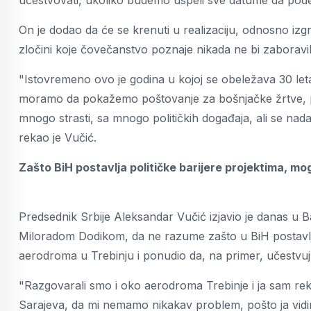
učestvovati, ukoliko budemo uspeli sve datume da podes
On je dodao da će se krenuti u realizaciju, odnosno izg
zločini koje čovečanstvo poznaje nikada ne bi zaboravil
"Istovremeno ovo je godina u kojoj se obeležava 30 let
moramo da pokažemo poštovanje za bošnjačke žrtve, po
mnogo strasti, sa mnogo političkih događaja, ali se nad
rekao je Vučić.
Zašto BiH postavlja političke barijere projektima, m
Predsednik Srbije Aleksandar Vučić izjavio je danas u 
Miloradom Dodikom, da ne razume zašto u BiH postavljaju
aerodroma u Trebinju i ponudio da, na primer, učestvuj
"Razgovarali smo i oko aerodroma Trebinje i ja sam rek
Sarajeva, da mi nemamo nikakav problem, pošto ja vidi