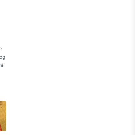
e
bog
mi