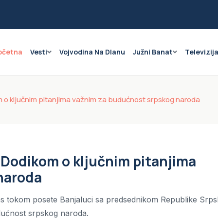
očetna
Vesti
Vojvodina Na Dlanu
Južni Banat
Televizij
m o ključnim pitanjima važnim za budućnost srpskog naroda
 Dodikom o ključnim pitanjima
naroda
as tokom posete Banjaluci sa predsednikom Republike Srps
dućnost srpskog naroda.