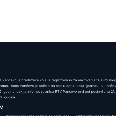
ja Pančevo je preduzeće koje je registrovano za emitovanje televizijskog
rama. Radio Pančevo je počelo da radi u aprilu 1980. godine, TV Panče
 godine, dok je internet stranica RTV Pančevo prvi put postavljena 21.
. godine.
UM