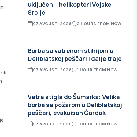
uključeni i helikopteri Vojske
om
Srbije
07 AVGUST, 2026
2 HOURS FROM NOW
Borba sa vatrenom stihijom u
Deliblatskoj peščari i dalje traje
07 AVGUST, 2026
1 HOUR FROM NOW
iti
h
Vatra stigla do Šumarka: Velika
borba sa požarom u Deliblatskoj
peščari, evakuisan Čardak
je
07 AVGUST, 2026
1 HOUR FROM NOW