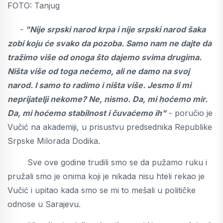
FOTO: Tanjug
-
"Nije srpski narod krpa i nije srpski narod šaka
zobi koju će svako da pozoba. Samo nam ne dajte da
tražimo više od onoga što dajemo svima drugima.
Ništa više od toga nećemo, ali ne damo na svoj
narod. I samo to radimo i ništa više. Jesmo li mi
neprijatelji nekome? Ne, nismo. Da, mi hoćemo mir.
Da, mi hoćemo stabilnost i čuvaćemo ih"
- poručio je
Vučić na akademiji, u prisustvu predsednika Republike
Srpske Milorada Dodika.
Sve ove godine trudili smo se da pužamo ruku i
pružali smo je onima koji je nikada nisu hteli rekao je
Vučić i upitao kada smo se mi to mešali u političke
odnose u Sarajevu.