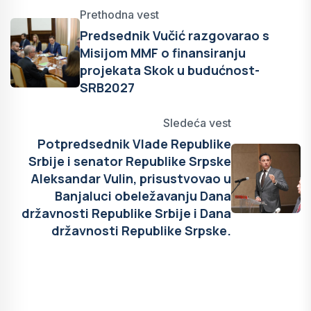
Prethodna vest
Predsednik Vučić razgovarao s
Misijom MMF o finansiranju
projekata Skok u budućnost-
SRB2027
Sledeća vest
Potpredsednik Vlade Republike
Srbije i senator Republike Srpske
Aleksandar Vulin, prisustvovao u
Banjaluci obeležavanju Dana
državnosti Republike Srbije i Dana
državnosti Republike Srpske.