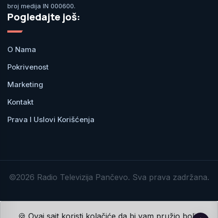
broj medija IN 000600.
Pogledajte još:
O Nama
Pokrivenost
Marketing
Kontakt
Prava I Uslovi Korišćenja
©2026 Radio Televizija Pančevo. Sva prava zadržana.
🍪 Ovaj sajt koristi kolačiće da bi vam pružio bolje