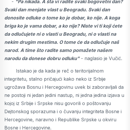
-
"Pa nikada. A šta vi radite svaki bogovetni dan?
Svaki dan menjate vlast u Beogradu. Svaki dan
donosite odluke o tome ko je dobar, ko nije. A koga
briga ko je vama dobar, a ko nije? Niste vi ti koji ćete
da odlučujete ni o vlasti u Beogradu, ni o vlasti na
nekim drugim mestima. O tome će da odlučuje naš
narod. A time što radite samo pomažete našem
narodu da donese dobru odluku"
- naglasio je Vučić.
Istakao je da kada je reč o teritorijalnom
integritetu, stalno pričajući kako neko iz Srbije
ugrožava Bosnu i Hercegovinu uvek bi zaboravljali da
ne postoji ni jedan jedini nastup, ni jedna jedina izjava u
kojoj iz Srbije i Srpske nisu govorili o poštovanju
Dejtonskog sporazuma i o čuvanju integriteta Bosne i
Hercegovine, naravno i Republike Srpske u okviru
Bosne i Hercegovine.