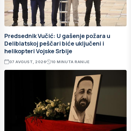
Predsednik Vučić: U gašenje požara u
Deliblatskoj peščari biće uključeni i
helikopteri Vojske Srbije
07 AVGUST, 2026
10 MINUTA RANIJE