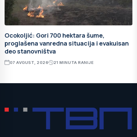
Ocokoljić: Gori 700 hektara šume,
proglašena vanredna situacija i evakuisan
deo stanovništva
07 AVGUST, 2026
21 MINUTA RANIJE