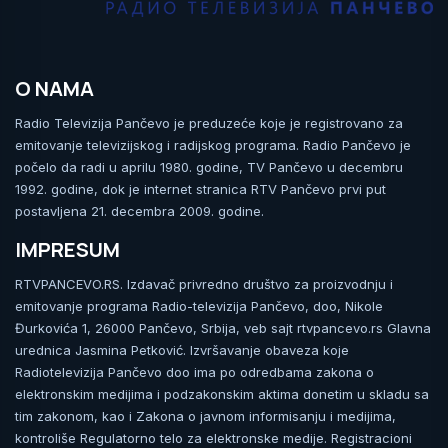
O NAMA
Radio Televizija Pančevo je preduzeće koje je registrovano za
emitovanje televizijskog i radijskog programa. Radio Pančevo je
počelo da radi u aprilu 1980. godine, TV Pančevo u decembru
1992. godine, dok je internet stranica RTV Pančevo prvi put
postavljena 21. decembra 2009. godine.
IMPRESUM
RTVPANCEVO.RS. Izdavač privredno društvo za proizvodnju i
emitovanje programa Radio-televizija Pančevo, doo, Nikole
Đurkovića 1, 26000 Pančevo, Srbija, veb sajt rtvpancevo.rs Glavna
urednica Jasmina Petković. Izvršavanje obaveza koje
Radiotelevizija Pančevo doo ima po odredbama zakona o
elektronskim medijima i podzakonskim aktima donetim u skladu sa
tim zakonom, kao i Zakona o javnom informisanju i medijima,
kontroliše Regulatorno telo za elektronske medije. Registracioni