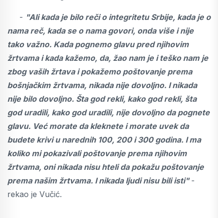
-
"Ali kada je bilo reči o integritetu Srbije, kada je o
nama reč, kada se o nama govori, onda više i nije
tako važno. Kada pognemo glavu pred njihovim
žrtvama i kada kažemo, da, žao nam je i teško nam je
zbog vaših žrtava i pokažemo poštovanje prema
bošnjačkim žrtvama, nikada nije dovoljno. I nikada
nije bilo dovoljno. Šta god rekli, kako god rekli, šta
god uradili, kako god uradili, nije dovoljno da pognete
glavu. Već morate da kleknete i morate uvek da
budete krivi u narednih 100, 200 i 300 godina. I ma
koliko mi pokazivali poštovanje prema njihovim
žrtvama, oni nikada nisu hteli da pokažu poštovanje
prema našim žrtvama. I nikada ljudi nisu bili isti"
-
rekao je Vučić.