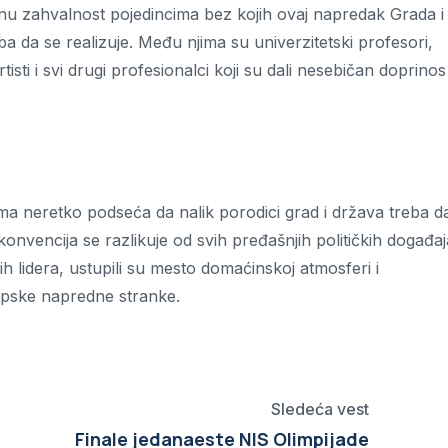
u zahvalnost pojedincima bez kojih ovaj napredak Grada i
eba da se realizuje. Među njima su univerzitetski profesori,
isti i svi drugi profesionalci koji su dali nesebičan doprinos
ima neretko podseća da nalik porodici grad i država treba d
onvencija se razlikuje od svih pređašnjih političkih događaj
h lidera, ustupili su mesto domaćinskoj atmosferi i
Srpske napredne stranke.
Sledeća vest
Finale jedanaeste NIS Olimpijade