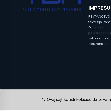
IMPRES
RTVPANCEVO.RS
televizija Pan
Glavna uredni
po odredbama 
zakonom, kao i
elektronske me
🍪 Ovaj sajt koristi kolačiće da bi va