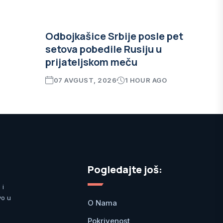
Odbojkašice Srbije posle pet
setova pobedile Rusiju u
prijateljskom meču
07 AVGUST, 2026
1 HOUR AGO
Pogledajte još:
 i
vo u
O Nama
Pokrivenost