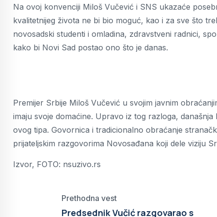
Na ovoj konvenciji Miloš Vučević i SNS ukazaće posebn
kvalitetnijeg života ne bi bio moguć, kao i za sve što tr
novosadski studenti i omladina, zdravstveni radnici, sport
kako bi Novi Sad postao ono što je danas.
Premijer Srbije Miloš Vučević u svojim javnim obraćanj
imaju svoje domaćine. Upravo iz tog razloga, današnja k
ovog tipa. Govornica i tradicionalno obraćanje stranački
prijateljskim razgovorima Novosađana koji dele viziju 
Izvor, FOTO: nsuzivo.rs
Prethodna vest
Predsednik Vučić razgovarao s