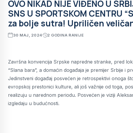
OVO NIKAD NIJE VIĐENO U SR
SNS U SPORTSKOM CENTRU “SL
za bolje sutra! Upriličen veli
30 MAJ, 2024
2 GODINA RANIJE
Završna konvencija Srpske napredne stranke, pred lokal
“Slana bara”, a domaćin događaja je premijer Srbije i 
Jedinstveni događaj posvećen je retrospektivi onoga što
evropskoj prestonici kulture, ali još važnije od toga, 
realizuju u narednom periodu. Posvećen je viziji Aleksa
izgledaju u budućnosti.