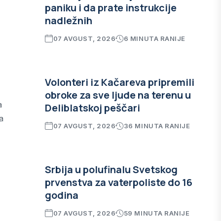
paniku i da prate instrukcije
nadležnih
07 AVGUST, 2026
6 MINUTA RANIJE
Volonteri iz Kačareva pripremili
obroke za sve ljude na terenu u
a
Deliblatskoj peščari
a
07 AVGUST, 2026
36 MINUTA RANIJE
Srbija u polufinalu Svetskog
prvenstva za vaterpoliste do 16
godina
07 AVGUST, 2026
59 MINUTA RANIJE