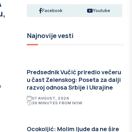
A
u,
Facebook
Youtube
Najnovije vesti
Predsednik Vučić priredio večeru
u čast Zelenskog: Poseta za dalji
a
razvoj odnosa Srbije i Ukrajine
07 AVGUST, 2026
39 MINUTES FROM NOW
Ocokoljić: Molim ljude da ne šire