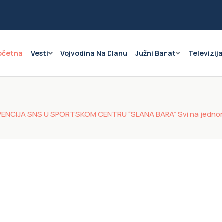
očetna
Vesti
Vojvodina Na Dlanu
Južni Banat
Televizij
NCIJA SNS U SPORTSKOM CENTRU “SLANA BARA” Svi na jednom me