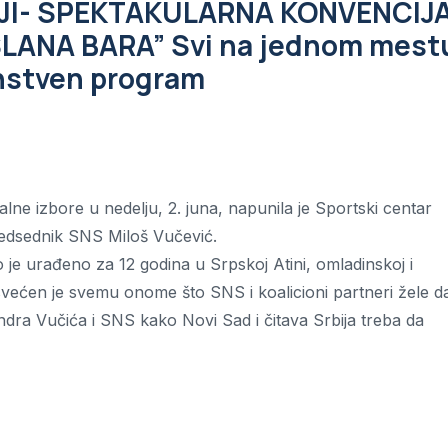
BIJI- SPEKTAKULARNA KONVENCIJ
ANA BARA” Svi na jednom mest
čanstven program
ne izbore u nedelju, 2. juna, napunila je Sportski centar
predsednik SNS Miloš Vučević.
 je urađeno za 12 godina u Srpskoj Atini, omladinskoj i
posvećen je svemu onome što SNS i koalicioni partneri žele d
ndra Vučića i SNS kako Novi Sad i čitava Srbija treba da