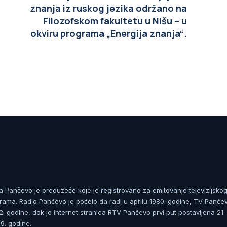
znanja iz ruskog jezika održano na
Filozofskom fakultetu u Nišu – u
okviru programa „Energija znanja“.
ja Pančevo je preduzeće koje je registrovano za emitovanje televizijskog
rama. Radio Pančevo je počelo da radi u aprilu 1980. godine, TV Panče
 godine, dok je internet stranica RTV Pančevo prvi put postavljena 21.
. godine.