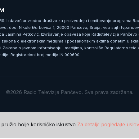
UM
. Izdavač privredno društvo za proizvodnju i emitovanje programa Ra
čevo, doo, Nikole Đurkovića 1, 26000 Pančevo, Srbija, veb sajt rtvpancev
ca Jasmina Petković. Izvršavanje obaveza koje Radiotelevizija Pančevo
zakona o elektronskim medijima i podzakonskim aktima donetim u skla
 Zakona o javnom informisanju i medijima, kontroliše Regulatorno telo 
dije. Registracioni broj medija IN 000600.
©2026 Radio Televizija Pančevo. Sva prava zadržana.
m pružio bolje korisničko iskustvo
Za detalje pogledajte uslov