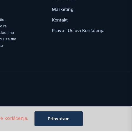
Marketing
Kontakt
dio-
o.rs
Prava I Uslovi Korišćenja
 doo ima
du sa tim
za
e korišćenja.
Prihvatam