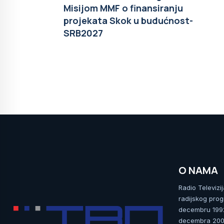
Misijom MMF o finansiranju
projekata Skok u budućnost-
SRB2027
O NAMA
Radio Televizi
radijskog prog
decembru 1992.
decembra 2009