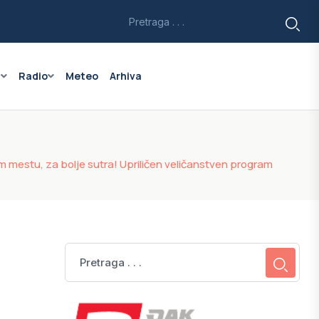
a
Radio
Meteo
Arhiva
stu, za bolje sutra! Upriličen veličanstven program