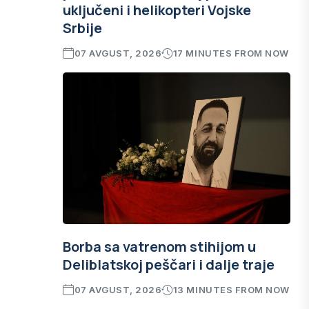
uključeni i helikopteri Vojske
Srbije
07 AVGUST, 2026
17 MINUTES FROM NOW
Borba sa vatrenom stihijom u
Deliblatskoj peščari i dalje traje
07 AVGUST, 2026
13 MINUTES FROM NOW