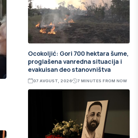
Ocokoljić: Gori 700 hektara šume,
proglašena vanredna situacija i
evakuisan deo stanovništva
07 AVGUST, 2026
7 MINUTES FROM NOW