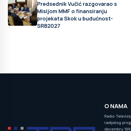
Predsednik Vučić razgovarao s
Misijom MMF o finansiranju
projekata Skok u budućnost-
SRB2027
O NAMA
Radio Televizi
radijskog prog
decembru 1992.