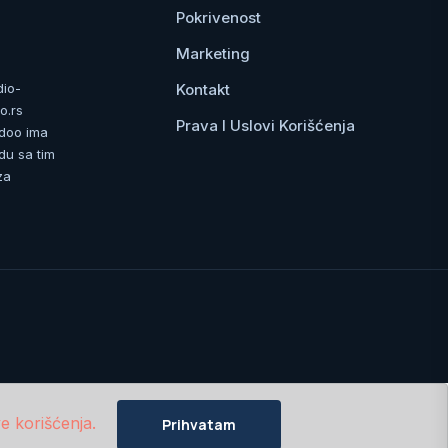
Pokrivenost
Marketing
Kontakt
dio-
o.rs
Prava I Uslovi Korišćenja
 doo ima
du sa tim
za
e korišćenja.
Prihvatam