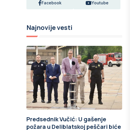
Facebook
Youtube
Najnovije vesti
Predsednik Vučić: U gašenje
požara u Deliblatskoj peščari biće