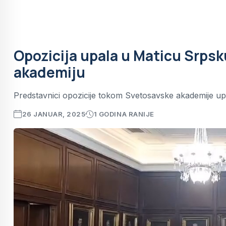
Opozicija upala u Maticu Srpsk
akademiju
Predstavnici opozicije tokom Svetosavske akademije upa
26 JANUAR, 2025
1 GODINA RANIJE