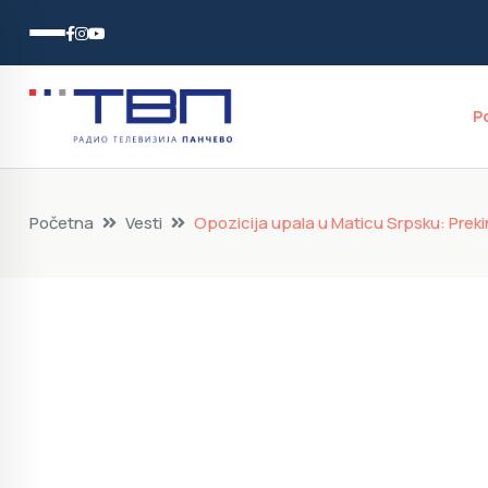
P
Početna
Vesti
Opozicija upala u Maticu Srpsku: Prek