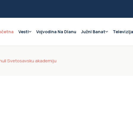
očetna
Vesti
Vojvodina Na Dlanu
Južni Banat
Televizij
inuli Svetosavsku akademiju