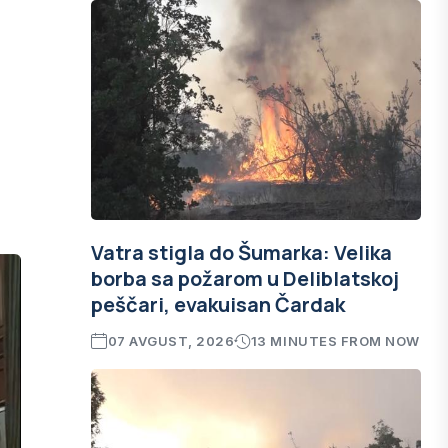
Vatra stigla do Šumarka: Velika
borba sa požarom u Deliblatskoj
peščari, evakuisan Čardak
07 AVGUST, 2026
13 MINUTES FROM NOW