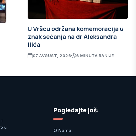
U Vršcu održana komemoracija u
znak sećanja na dr Aleksandra
Ilića
07 AVGUST, 2026
6 MINUTA RANIJE
Pogledajte još:
 i
vo u
O Nama