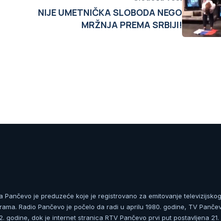
NIJE UMETNIČKA SLOBODA NEGO
MRŽNJA PREMA SRBIJI!
ja Pančevo je preduzeće koje je registrovano za emitovanje televizijskog
rama. Radio Pančevo je počelo da radi u aprilu 1980. godine, TV Panče
 godine, dok je internet stranica RTV Pančevo prvi put postavljena 21.