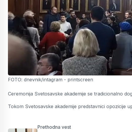
FOTO: dnevnik/intagram - printscreen
Ceremonija Svetosavske akademije se tradicionalno dog
Tokom Svetosavske akademije predstavnici opozicije upa
Prethodna vest