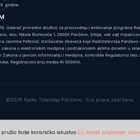
. godine.
UM
. Izdavač privredno društvo za proizvodnju i emitovanje programa Ra
čevo, doo, Nikole Đurkovića 1, 26000 Pančevo, Srbija, veb sajt rtvpancev
ca Jasmina Petković. Izvršavanje obaveza koje Radiotelevizija Pančevo
zakona o elektronskim medijima i podzakonskim aktima donetim u skla
 Zakona o javnom informisanju i medijima, kontroliše Regulatorno telo 
dije. Registracioni broj medija IN 000600.
©2026 Radio Televizija Pančevo. Sva prava zadržana.
m pružio bolje korisničko iskustvo
Za detalje pogledajte uslov