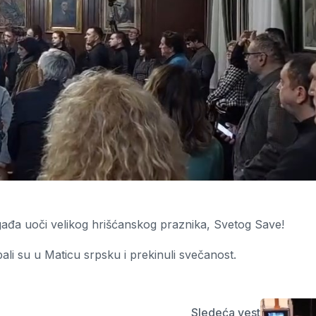
ađa uoči velikog hrišćanskog praznika, Svetog Save!
li su u Maticu srpsku i prekinuli svečanost.
Sledeća vest