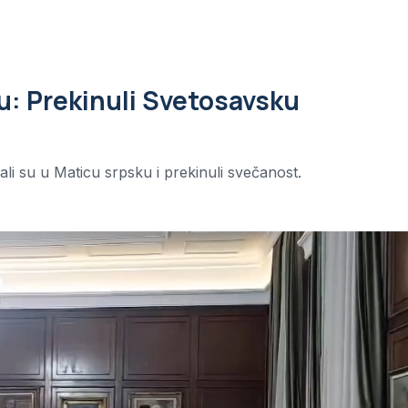
u: Prekinuli Svetosavsku
li su u Maticu srpsku i prekinuli svečanost.