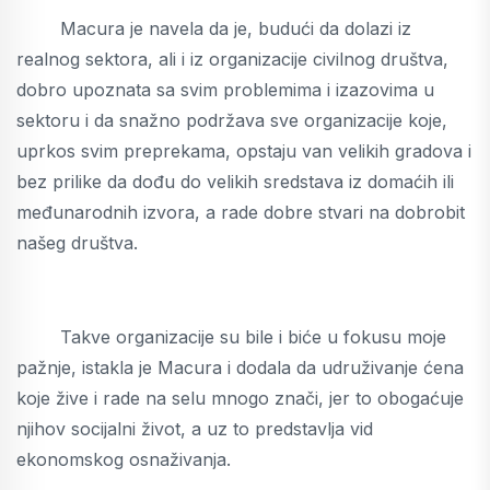
Macura je navela da je, budući da dolazi iz
realnog sektora, ali i iz organizacije civilnog društva,
dobro upoznata sa svim problemima i izazovima u
sektoru i da snažno podržava sve organizacije koje,
uprkos svim preprekama, opstaju van velikih gradova i
bez prilike da dođu do velikih sredstava iz domaćih ili
međunarodnih izvora, a rade dobre stvari na dobrobit
našeg društva.
Takve organizacije su bile i biće u fokusu moje
pažnje, istakla je Macura i dodala da udruživanje ćena
koje žive i rade na selu mnogo znači, jer to obogaćuje
njihov socijalni život, a uz to predstavlja vid
ekonomskog osnaživanja.