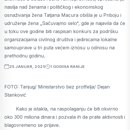
nasilja nad ženama i političkog i ekonomskog
osnaživanja žena Tatjana Macura obišla je u Priboju i
udruženje žena „Sačuvajmo selo“, gde je najavila da će
u toku ove godine biti raspisan konkurs za podršku
organizacijama civilnog društva i jedinicama lokalne
samouprave u tri puta većem iznosu u odnosu na
prethodnu godinu.
25 JANUAR, 2025
1 GODINA RANIJE
FOTO: Tanjug/ Ministarstvo bez protfelja/ Dejan
Stanković
Kako je istakla, na raspolaganju će biti okvirno
oko 300 miliona dinara i pozvala ih da prate aktivnosti i
blagovremeno se prijave.