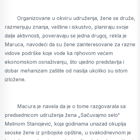
Organizovane u okviru udruženja, žene se druže,
razmenjuju znanja, veštine i iskustvo, planiraju svoje
dalje aktivnosti, poveravaju se jedna drugoj, rekla je
Maruca, navodeći da su žene zainteresovane za razne
vidove podrške koje vode ka njihovom većem
ekonomskom osnaživanju, što ujedno predstavlja i
dobar mehanizam zaštite od nasilja ukoliko su istom
izložene.
Macura je navela da je o tome razgovarala sa
predsednicom udruženja žena „Sačuvajmo selo“
Melinom Stanojević, koja godinama unazad okuplja
seoske žene iz pribojske opštine, u svakodnevnom je