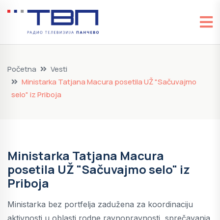
Početna
Vesti
Ministarka Tatjana Macura posetila UŽ "Sačuvajmo
selo" iz Priboja
Ministarka Tatjana Macura
posetila UŽ "Sačuvajmo selo" iz
Priboja
Ministarka bez portfelja zadužena za koordinaciju
aktivnosti u oblasti rodne ravnopravnosti, sprečavanja