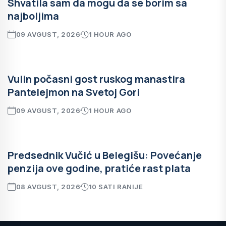
Shvatila sam da mogu da se borim sa
najboljima
09 AVGUST, 2026
1 HOUR AGO
Vulin počasni gost ruskog manastira
Pantelejmon na Svetoj Gori
09 AVGUST, 2026
1 HOUR AGO
Predsednik Vučić u Belegišu: Povećanje
penzija ove godine, pratiće rast plata
08 AVGUST, 2026
10 SATI RANIJE