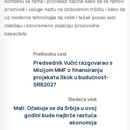
kontaktu sa njima i pronalazi načine kako da se njihovi
proizvodi i usluge nađu na slobodnom tržištu i kako da
uz moderne tehnologije taj veliki i težak posao sebi
olakšaju i istovremeno pojačaju proizvodne
kapacitete.
Prethodna vest
Predsednik Vučić razgovarao s
Misijom MMF o finansiranju
projekata Skok u budućnost-
SRB2027
Sledeća vest
Mali: Očekuje se da Srbija u ovoj
godini bude najbrže rastuća
ekonomija