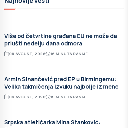
Najnovije vesti
Više od četvrtine građana EU ne može da
priušti nedelju dana odmora
09 AVGUST, 2026
16 MINUTA RANIJE
Armin Sinančević pred EP u Birmingemu:
Velika takmičenja izvuku najbolje iz mene
09 AVGUST, 2026
19 MINUTA RANIJE
Srpska atletičarka Mina Stanković: