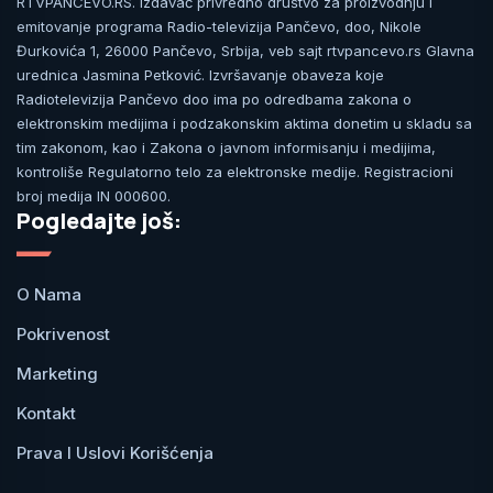
RTVPANCEVO.RS. Izdavač privredno društvo za proizvodnju i
emitovanje programa Radio-televizija Pančevo, doo, Nikole
Đurkovića 1, 26000 Pančevo, Srbija, veb sajt rtvpancevo.rs Glavna
urednica Jasmina Petković. Izvršavanje obaveza koje
Radiotelevizija Pančevo doo ima po odredbama zakona o
elektronskim medijima i podzakonskim aktima donetim u skladu sa
tim zakonom, kao i Zakona o javnom informisanju i medijima,
kontroliše Regulatorno telo za elektronske medije. Registracioni
broj medija IN 000600.
Pogledajte još:
O Nama
Pokrivenost
Marketing
Kontakt
Prava I Uslovi Korišćenja