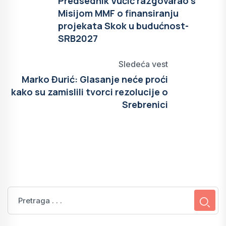
Predsednik Vučić razgovarao s
Misijom MMF o finansiranju
projekata Skok u budućnost-
SRB2027
Sledeća vest
Marko Đurić: Glasanje neće proći
kako su zamislili tvorci rezolucije o
Srebrenici