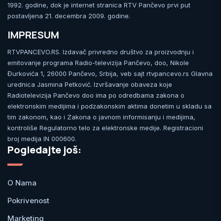
1992. godine, dok je internet stranica RTV Pančevo prvi put
postavljena 21. decembra 2009. godine.
IMPRESUM
RTVPANCEVO.RS. Izdavač privredno društvo za proizvodnju i
emitovanje programa Radio-televizija Pančevo, doo, Nikole
Đurkovića 1, 26000 Pančevo, Srbija, veb sajt rtvpancevo.rs Glavna
urednica Jasmina Petković. Izvršavanje obaveza koje
Radiotelevizija Pančevo doo ima po odredbama zakona o
elektronskim medijima i podzakonskim aktima donetim u skladu sa
tim zakonom, kao i Zakona o javnom informisanju i medijima,
kontroliše Regulatorno telo za elektronske medije. Registracioni
broj medija IN 000600.
Pogledajte još:
O Nama
Pokrivenost
Marketing