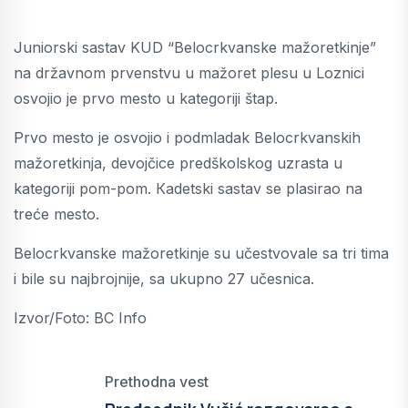
Juniorski sastav KUD “Belocrkvanske mažoretkinje”
na državnom prvenstvu u mažoret plesu u Loznici
osvojio je prvo mesto u kategoriji štap.
Prvo mesto je osvojio i podmladak Belocrkvanskih
mažoretkinja, devojčice predškolskog uzrasta u
kategoriji pom-pom. Кadetski sastav se plasirao na
treće mesto.
Belocrkvanske mažoretkinje su učestvovale sa tri tima
i bile su najbrojnije, sa ukupno 27 učesnica.
Izvor/Foto: BC Info
Prethodna vest