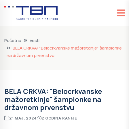
Početna
Vesti
BELA CRKVA: "Belocrkvanske mažoretkinje" šampionke
na državnom prvenstvu
BELA CRKVA: "Belocrkvanske
mažoretkinje" šampionke na
državnom prvenstvu
21 MAJ, 2024
2 GODINA RANIJE