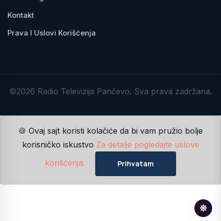
Kontakt
Prava I Uslovi Korišćenja
©2026 Radio Televizija Pančevo. Sva prava zadržana.
🍪 Ovaj sajt koristi kolačiće da bi vam pružio bolje
korisničko iskustvo
Za detalje pogledajte uslove
korišćenja.
Prihvatam