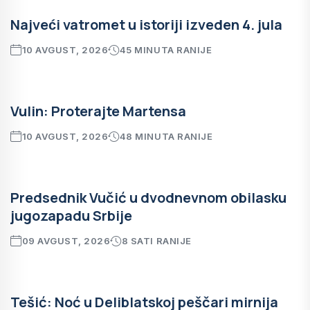
Najveći vatromet u istoriji izveden 4. jula
10 AVGUST, 2026
45 MINUTA RANIJE
Vulin: Proterajte Martensa
10 AVGUST, 2026
48 MINUTA RANIJE
Predsednik Vučić u dvodnevnom obilasku
jugozapadu Srbije
09 AVGUST, 2026
8 SATI RANIJE
Tešić: Noć u Deliblatskoj peščari mirnija