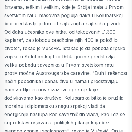
žrtvama, teškim i velikim, koje je Srbija imala u Prvom
svetskom ratu, masovna pogibija đaka u Kolubarskoj
bici predstavlja jednu od najtužnijih i najtežih epizoda.
Od đaka učesnika ove bitke, od takozvanih „1.300
kaplara“, za slobodu otadžbine njih 400 je položilo
živote", rekao je Vučević. Istakao je da pobeda srpske
vojske u Кolubarskoj bici 1914. godine predstavlja
veliku pobedu saveznika u Prvom svetskom ratu
protiv moćne Austrougarske carevine. "Duh i rešenost
naših pobednika i danas žive u nama i predstavljaju
nam vodilju za nove izazove i pretnje koje
doživljavamo kao društvo. Kolubarska bitka je pružila
moralnu i diplomatsku snagu srpskoj vladi da
energičnije nastupa kod savezničkih vlada, kao i da se
suprotstavi rešavanju političkih pitanja koja bez
njenoga znanja i saglasnosti", rekao je Vučević. On je