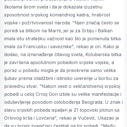
školama širom sveta i da je dokazala izuzetnu
sposobnost srpskog komandnog kadra, hrabrost
vojske i požrtvovanost naroda. "Njen značaj često se
poredi sa bitkom na Marni, jer je za Srbiju i Balkan
imala istu stratešku važnost kao što je pomenuta bitka
imala za Francusku i saveznike", rekao je on. Kako je
dodao, na iznenađenje čitavog sveta, Kolubarska bitka
je završena apsolutnom pobedom srpske vojske, a
poraz u pobedu mogla je da preokrene samo velika
ljubav prema otadžbini i istinsko uverenje u borbu za
pravednu stvar. "Nakon vesti o veličanstvenoj srpskoj
pobedi u celoj Crnoj Gori izbile su velike manifestacije i
oduševljenje povodom oslobođenja Beograda. U znak i
slavu srpskih pobeda ispaljen je 21 topovski plotun sa
Orlovog krša i Lovćena", rekao je Vučević. Ukazao je
da su brojni zvaničnici čestitali na toj pobedi. "Među