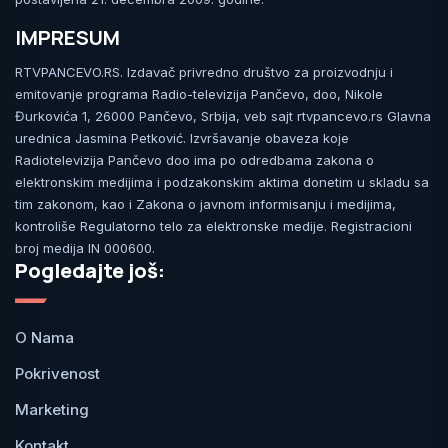
IMPRESUM
RTVPANCEVO.RS. Izdavač privredno društvo za proizvodnju i
emitovanje programa Radio-televizija Pančevo, doo, Nikole
Đurkovića 1, 26000 Pančevo, Srbija, veb sajt rtvpancevo.rs Glavna
urednica Jasmina Petković. Izvršavanje obaveza koje
Radiotelevizija Pančevo doo ima po odredbama zakona o
elektronskim medijima i podzakonskim aktima donetim u skladu sa
tim zakonom, kao i Zakona o javnom informisanju i medijima,
kontroliše Regulatorno telo za elektronske medije. Registracioni
broj medija IN 000600.
Pogledajte još:
O Nama
Pokrivenost
Marketing
Kontakt