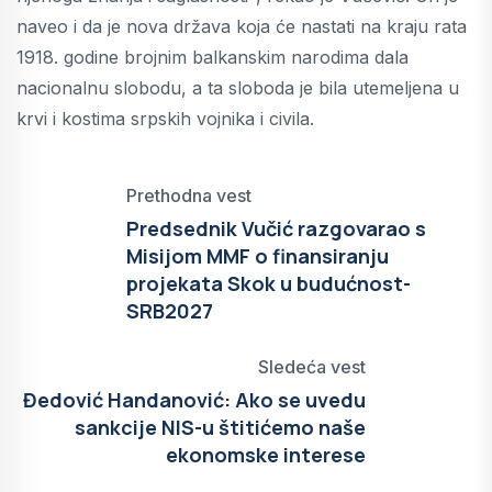
naveo i da je nova država koja će nastati na kraju rata
1918. godine brojnim balkanskim narodima dala
nacionalnu slobodu, a ta sloboda je bila utemeljena u
krvi i kostima srpskih vojnika i civila.
Prethodna vest
Predsednik Vučić razgovarao s
Misijom MMF o finansiranju
projekata Skok u budućnost-
SRB2027
Sledeća vest
Đedović Handanović: Ako se uvedu
sankcije NIS-u štitićemo naše
ekonomske interese