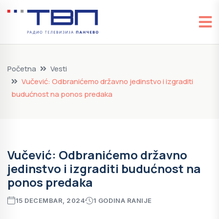
Početna
Vesti
Vučević: Odbranićemo državno jedinstvo i izgraditi
budućnost na ponos predaka
Vučević: Odbranićemo državno
jedinstvo i izgraditi budućnost na
ponos predaka
15 DECEMBAR, 2024
1 GODINA RANIJE