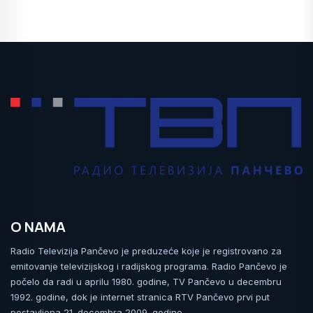
O NAMA
Radio Televizija Pančevo je preduzeće koje je registrovano za
emitovanje televizijskog i radijskog programa. Radio Pančevo je
počelo da radi u aprilu 1980. godine, TV Pančevo u decembru
1992. godine, dok je internet stranica RTV Pančevo prvi put
postavljena 21. decembra 2009. godine.