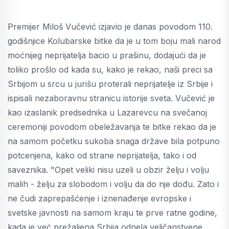
Premijer Miloš Vučević izjavio je danas povodom 110.
godišnjice Kolubarske bitke da je u tom boju mali narod
moćnijeg neprijatelja bacio u prašinu, dodajući da je
toliko prošlo od kada su, kako je rekao, naši preci sa
Srbijom u srcu u jurišu proterali neprijatelje iz Srbije i
ispisali nezaboravnu stranicu istorije sveta. Vučević je
kao izaslanik predsednika u Lazarevcu na svečanoj
ceremoniji povodom obeležavanja te bitke rekao da je
na samom početku sukoba snaga države bila potpuno
potcenjena, kako od strane neprijatelja, tako i od
saveznika. "Opet veliki nisu uzeli u obzir želju i volju
malih - želju za slobodom i volju da do nje dođu. Zato i
ne čudi zaprepašćenje i iznenađenje evropske i
svetske javnosti na samom kraju te prve ratne godine,
kada je već prežaljena Srbija odnela veličanstvene