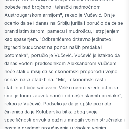
pobede nad brojčano i tehnički nadmoćnom
Austrougarskom armijom", rekao je Vučević. On je
ocenio da se i danas na Srbiju juriša i poručio da će se
braniti istim žarom, pameću i mudrošću, i strpljenjem
kao spasenjem. "Odbranićemo državno jedinstvo i
izgraditi budućnost na ponos naših predaka i
potomaka", poručio je Vučević. Vučević je istakao da
danas vođeni predsednikom Aleksandrom Vučićem
neće stati u misiji da se ekonomski preporodi i vojno
osnaži naša otadžbina. "Mir, i ekonomski rast i
stabilnost biće sačuvani. Veliku cenu i vrednost mira
smo jednom zauvek naučili od naših slavnih predaka",
rekao je Vučević. Podsetio je da je opšte poznata
činjenica da je Kolubarska bitka zbog svoje
specifičnosti privukla pažnju mnogih vojnih stručnjaka i
postala predmet proučavanja u visokim vojnim