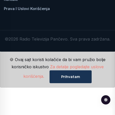
Prava I Uslovi Korišćenja
©2026 Radio Televizija Pančevo. Sva prava zadržana.
🍪 Ovaj sajt koristi kolačiće da bi vam pružio bolje
korisničko iskustvo
Za detalje pogledajte uslove
korišćenja.
Prihvatam