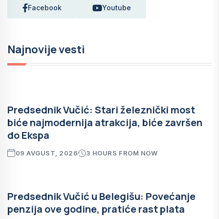
Facebook
Youtube
Najnovije vesti
Predsednik Vučić: Stari železnički most
biće najmodernija atrakcija, biće završen
do Ekspa
09 AVGUST, 2026
3 HOURS FROM NOW
Predsednik Vučić u Belegišu: Povećanje
penzija ove godine, pratiće rast plata