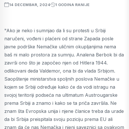
14 DECEMBAR, 2024
1 GODINA RANIJE
"Ako je neko i sumnjao da li su protesti u Srbiji
naručeni, vođeni i plaćeni od strane Zapada posle
javne podrške Nemačke uličnim okupljanjima nema
baš ni malo prostora za sumnju. Analena Berbok bi da
završi ono što je započeo njen od Hitlera 1944.
odlikovani deda Valdemor, ona bi da vlada Srbijom.
Saopštenje ministarstva spoljnih poslova Nemačke u
kojem se Srbiji određuje kako će da vodi istragu na
svojoj teritoriji podseća na ultimatum Austrougarske
prema Srbiji a znamo i kako se ta priča završila. Ne
znam šta Evropska unija i njene članice treba da urade
da bi Srbija preispitala svoju poziciju prema EU ali
znam da će nas Nemačka i njeni saveznici sa ovakvom