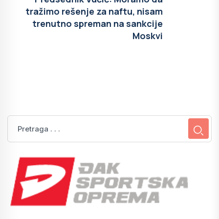
tražimo rešenje za naftu, nisam
trenutno spreman na sankcije
Moskvi