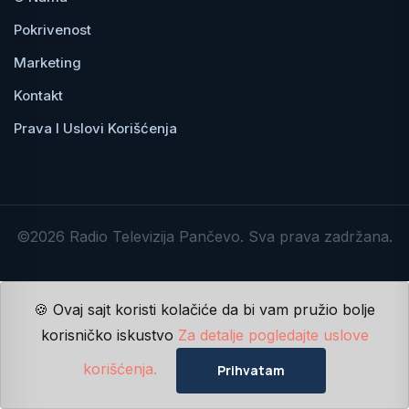
Pokrivenost
Marketing
Kontakt
Prava I Uslovi Korišćenja
©2026 Radio Televizija Pančevo. Sva prava zadržana.
🍪 Ovaj sajt koristi kolačiće da bi vam pružio bolje
korisničko iskustvo
Za detalje pogledajte uslove
korišćenja.
Prihvatam