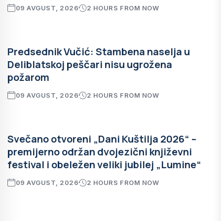
09 AVGUST, 2026
2 HOURS FROM NOW
Predsednik Vučić: Stambena naselja u
Deliblatskoj peščari nisu ugrožena
požarom
09 AVGUST, 2026
2 HOURS FROM NOW
Svečano otvoreni „Dani Kuštilja 2026“ –
premijerno održan dvojezični književni
festival i obeležen veliki jubilej „Lumine“
09 AVGUST, 2026
2 HOURS FROM NOW