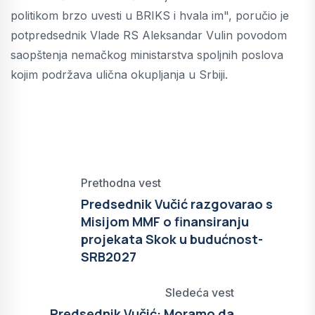
politikom brzo uvesti u BRIKS i hvala im", poručio je
potpredsednik Vlade RS Aleksandar Vulin povodom
saopštenja nemačkog ministarstva spoljnih poslova
kojim podržava ulična okupljanja u Srbiji.
Prethodna vest
Predsednik Vučić razgovarao s
Misijom MMF o finansiranju
projekata Skok u budućnost-
SRB2027
Sledeća vest
Predsednik Vučić: Moramo da