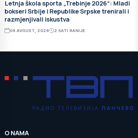
Letnja škola sporta „Trebinje 2026“: Mladi
bokseri Srbije i Republike Srpske trenirali i
razmjenjivali iskustva
09 AVGUST, 2026
2 SATI RANIJE
O NAMA