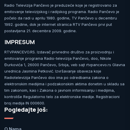
Radio Televizija Pančevo je preduzeće koje je registrovano za
emitovanje televizijskog i radijskog programa. Radio Pančevo je
počelo da radi u aprilu 1980. godine, TV Pančevo u decembru
1992. godine, dok je internet stranica RTV Pančevo prvi put
postavljena 21. decembra 2009. godine.
IMPRESUM
RTVPANCEVO.RS. Izdavač privredno društvo za proizvodnju i
emitovanje programa Radio-televizija Pančevo, doo, Nikole
Đurkovića 1, 26000 Pančevo, Srbija, veb sajt rtvpancevo.rs Glavna
urednica Jasmina Petković. Izvršavanje obaveza koje
Radiotelevizija Pančevo doo ima po odredbama zakona o
elektronskim medijima i podzakonskim aktima donetim u skladu sa
tim zakonom, kao i Zakona o javnom informisanju i medijima,
kontroliše Regulatorno telo za elektronske medije. Registracioni
broj medija IN 000600.
Pogledajte još:
O Nama