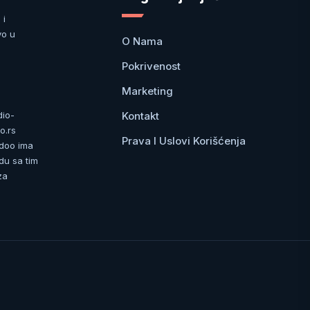
 i
vo u
O Nama
Pokrivenost
Marketing
Kontakt
dio-
o.rs
Prava I Uslovi Korišćenja
 doo ima
du sa tim
za