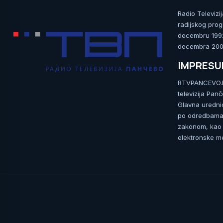
Radio Televizi
radijskog prog
decembru 1992.
decembra 2009
IMPRES
RTVPANCEVO.RS
televizija Pan
Glavna uredni
po odredbama 
zakonom, kao i
elektronske me