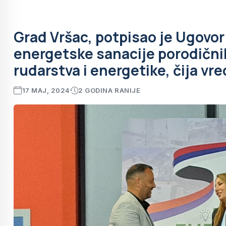
Grad Vršac, potpisao je Ugovo
energetske sanacije porodični
rudarstva i energetike, čija vr
17 MAJ, 2024
2 GODINA RANIJE