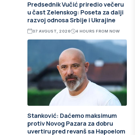
Predsednik Vučić priredio večeru
u čast Zelenskog: Poseta za dalji
razvoj odnosa Srbije i Ukrajine
07 AVGUST, 2026
4 HOURS FROM NOW
Stanković: Daćemo maksimum
protiv Novog Pazara za dobru
uvertiru pred revanš sa Hapoelom