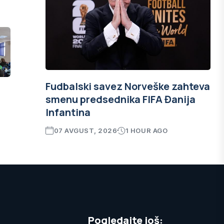
Fudbalski savez Norveške zahteva
smenu predsednika FIFA Đanija
Infantina
07 AVGUST, 2026
1 HOUR AGO
Pogledajte još: