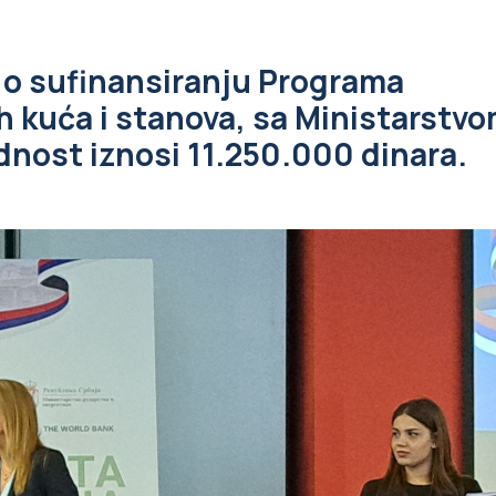
r o sufinansiranju Programa
h kuća i stanova, sa Ministarstv
ednost iznosi 11.250.000 dinara.