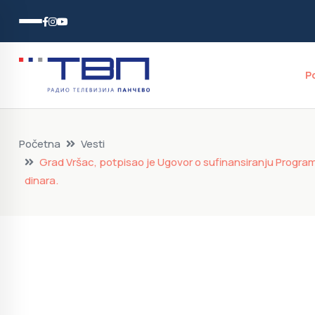
P
Početna
Vesti
Grad Vršac, potpisao je Ugovor o sufinansiranju Programa
dinara.