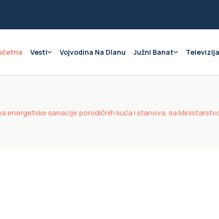
očetna
Vesti
Vojvodina Na Dlanu
Južni Banat
Televizij
 energetske sanacije porodičnih kuća i stanova, sa Ministarstvom