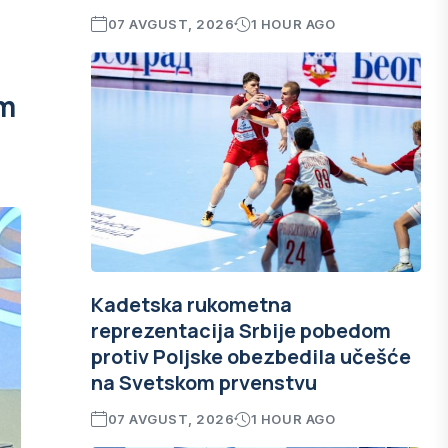
07 AVGUST, 2026
1 HOUR AGO
om
Kadetska rukometna
reprezentacija Srbije pobedom
protiv Poljske obezbedila učešće
na Svetskom prvenstvu
07 AVGUST, 2026
1 HOUR AGO