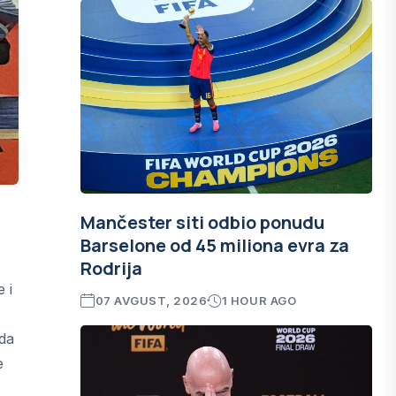
Mančester siti odbio ponudu
Barselone od 45 miliona evra za
Rodrija
 i
07 AVGUST, 2026
1 HOUR AGO
 da
e