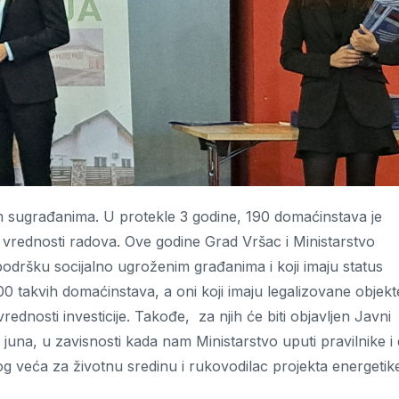
im sugrađanima. U protekle 3 godine, 190 domaćinstava je
 vrednosti radova. Ove godine Grad Vršac i Ministarstvo
podršku socijalno ugroženim građanima i koji imaju status
takvih domaćinstava, a oni koji imaju legalizovane objekte
ednosti investicije. Takođe, za njih će biti objavljen Javni
una, u zavisnosti kada nam Ministarstvo uputi pravilnike i
g veća za životnu sredinu i rukovodilac projekta energetik