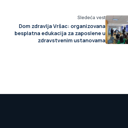
Sledeća vest
Dom zdravlja Vršac: organizovana
besplatna edukacija za zaposlene u
zdravstvenim ustanovama