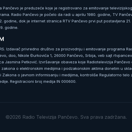
ja Pančevo je preduzeće koje je registrovano za emitovanje televizijskog
rama. Radio Pančevo je počelo da radi u aprilu 1980. godine, TV Panče
 godine, dok je internet stranica RTV Pančevo prvi put postavljena 21.
. godine.
UM
. Izdavač privredno društvo za proizvodnju i emitovanje programa Ra
čevo, doo, Nikole Đurkovića 1, 26000 Pančevo, Srbija, veb sajt rtvpancev
ca Jasmina Petković. Izvršavanje obaveza koje Radiotelevizija Pančevo
zakona o elektronskim medijima i podzakonskim aktima donetim u skla
 Zakona o javnom informisanju i medijima, kontroliše Regulatorno telo 
dije. Registracioni broj medija IN 000600.
©2026 Radio Televizija Pančevo. Sva prava zadržana.