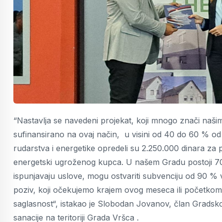
“Nastavlja se navedeni projekat, koji mnogo znači naš
sufinansirano na ovaj način, u visini od 40 do 60 % od
rudarstva i energetike opredeli su 2.250.000 dinara za 
energetski ugroženog kupca. U našem Gradu postoji 700 
ispunjavaju uslove, mogu ostvariti subvenciju od 90 % vr
poziv, koji očekujemo krajem ovog meseca ili početkom j
saglasnost“, istakao je Slobodan Jovanov, član Gradsko
sanacije na teritoriji Grada Vršca .