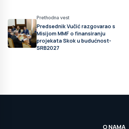
Prethodna vest
Predsednik Vučić razgovarao s
Misijom MMF o finansiranju
projekata Skok u budućnost-
SRB2027
O NAMA