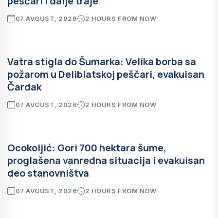
peščari i dalje traje
07 AVGUST, 2026
2 HOURS FROM NOW
Vatra stigla do Šumarka: Velika borba sa
požarom u Deliblatskoj peščari, evakuisan
Čardak
07 AVGUST, 2026
2 HOURS FROM NOW
Ocokoljić: Gori 700 hektara šume,
proglašena vanredna situacija i evakuisan
deo stanovništva
07 AVGUST, 2026
2 HOURS FROM NOW