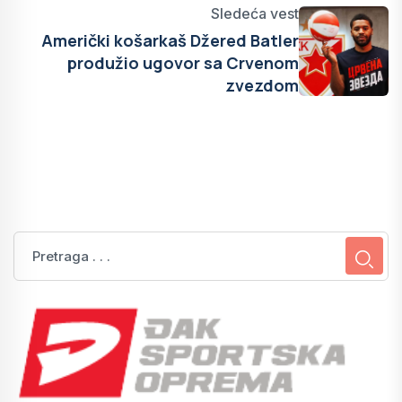
Sledeća vest
Američki košarkaš Džered Batler
produžio ugovor sa Crvenom
zvezdom