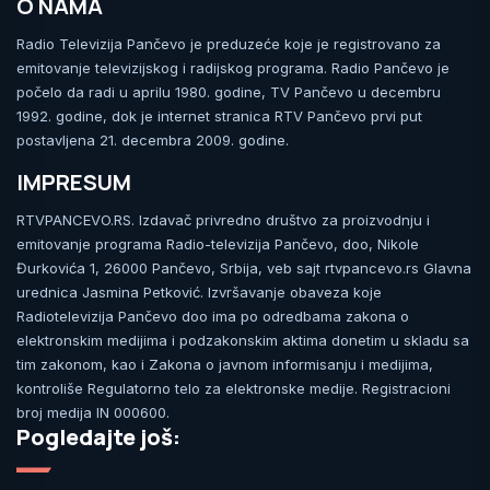
O NAMA
Radio Televizija Pančevo je preduzeće koje je registrovano za
emitovanje televizijskog i radijskog programa. Radio Pančevo je
počelo da radi u aprilu 1980. godine, TV Pančevo u decembru
1992. godine, dok je internet stranica RTV Pančevo prvi put
postavljena 21. decembra 2009. godine.
IMPRESUM
RTVPANCEVO.RS. Izdavač privredno društvo za proizvodnju i
emitovanje programa Radio-televizija Pančevo, doo, Nikole
Đurkovića 1, 26000 Pančevo, Srbija, veb sajt rtvpancevo.rs Glavna
urednica Jasmina Petković. Izvršavanje obaveza koje
Radiotelevizija Pančevo doo ima po odredbama zakona o
elektronskim medijima i podzakonskim aktima donetim u skladu sa
tim zakonom, kao i Zakona o javnom informisanju i medijima,
kontroliše Regulatorno telo za elektronske medije. Registracioni
broj medija IN 000600.
Pogledajte još: