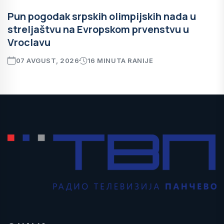
Pun pogodak srpskih olimpijskih nada u
streljaštvu na Evropskom prvenstvu u
Vroclavu
07 AVGUST, 2026
16 MINUTA RANIJE