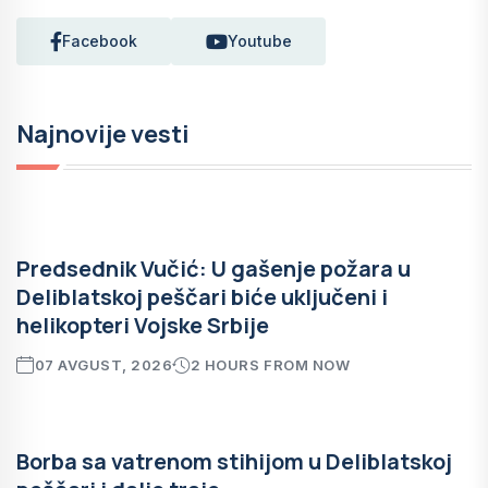
Facebook
Youtube
Najnovije vesti
Predsednik Vučić: U gašenje požara u
Deliblatskoj peščari biće uključeni i
helikopteri Vojske Srbije
07 AVGUST, 2026
2 HOURS FROM NOW
Borba sa vatrenom stihijom u Deliblatskoj