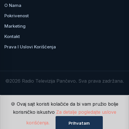
O Nama
Pokrivenost
Marketing
Kontakt
Prava I Uslovi Korišćenja
©2026 Radio Televizija Pančevo. Sva prava zadržana.
🍪 Ovaj sajt koristi kolačiće da bi vam pružio bolje
korisničko iskustvo
Za detalje pogledajte uslove
korišćenja.
Prihvatam