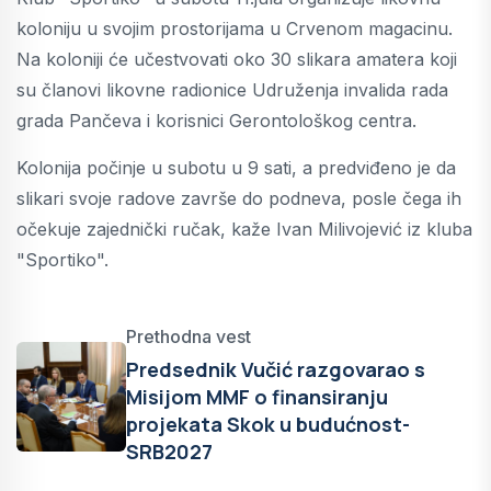
koloniju u svojim prostorijama u Crvenom magacinu.
Na koloniji će učestvovati oko 30 slikara amatera koji
su članovi likovne radionice Udruženja invalida rada
grada Pančeva i korisnici Gerontološkog centra.
Kolonija počinje u subotu u 9 sati, a predviđeno je da
slikari svoje radove završe do podneva, posle čega ih
očekuje zajednički ručak, kaže Ivan Milivojević iz kluba
"Sportiko".
Prethodna vest
Predsednik Vučić razgovarao s
Misijom MMF o finansiranju
projekata Skok u budućnost-
SRB2027