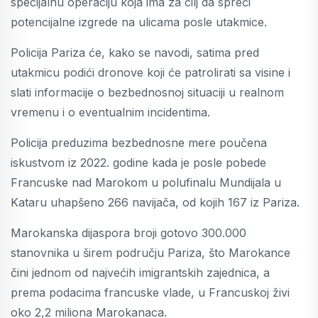
specijalnu operaciju koja ima za cilj da spreči
potencijalne izgrede na ulicama posle utakmice.
Policija Pariza će, kako se navodi, satima pred
utakmicu podići dronove koji će patrolirati sa visine i
slati informacije o bezbednosnoj situaciji u realnom
vremenu i o eventualnim incidentima.
Policija preduzima bezbednosne mere poučena
iskustvom iz 2022. godine kada je posle pobede
Francuske nad Marokom u polufinalu Mundijala u
Kataru uhapšeno 266 navijača, od kojih 167 iz Pariza.
Marokanska dijaspora broji gotovo 300.000
stanovnika u širem području Pariza, što Marokance
čini jednom od najvećih imigrantskih zajednica, a
prema podacima francuske vlade, u Francuskoj živi
oko 2,2 miliona Marokanaca.