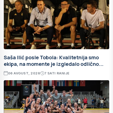
Saša Ilić posle Tobola: Kvalitetnija smo
ekipa, na momente je izgledalo odlično...
06 AVGUST, 2026
7 SATI RANIJE