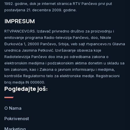
1992. godine, dok je internet stranica RTV Pančevo prvi put
postavljena 21. decembra 2009. godine.
IMPRESUM
RTVPANCEVO.RS. Izdavač privredno društvo za proizvodnju i
emitovanje programa Radio-televizija Pančevo, doo, Nikole
Đurkovića 1, 26000 Pančevo, Srbija, veb sajt rtvpancevo.rs Glavna
urednica Jasmina Petković. Izvršavanje obaveza koje
Radiotelevizija Pančevo doo ima po odredbama zakona o
elektronskim medijima i podzakonskim aktima donetim u skladu sa
tim zakonom, kao i Zakona o javnom informisanju i medijima,
kontroliše Regulatorno telo za elektronske medije. Registracioni
broj medija IN 000600.
Pogledajte još:
O Nama
Pokrivenost
Marketing