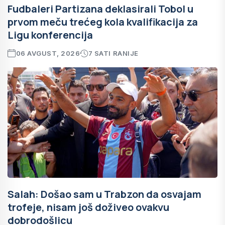
Fudbaleri Partizana deklasirali Tobol u
prvom meču trećeg kola kvalifikacija za
Ligu konferencija
06 AVGUST, 2026
7 SATI RANIJE
Salah: Došao sam u Trabzon da osvajam
trofeje, nisam još doživeo ovakvu
dobrodošlicu