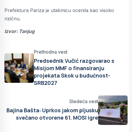
Prefektura Pariza je utakmicu ocenila kao visoko
rizičnu.
Izvor: Tanjug
Prethodna vest
Predsednik Vučić razgovarao s
Misijom MMF o finansiranju
projekata Skok u budućnost-
SRB2027
Sledeća vest
Bajina Bašta: Uprkos jakom pljusku
svečano otvorene 61. MOSI igre