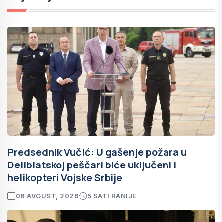
Predsednik Vučić: U gašenje požara u
Deliblatskoj peščari biće uključeni i
helikopteri Vojske Srbije
06 AVGUST, 2026
5 SATI RANIJE