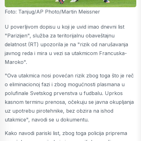
Foto: Tanjug/AP Photo/Martin Meissner
U poverljivom dopisu u koji je uvid imao dnevni list
"Parizijen", služba za teritorijalnu obaveštajnu
delatnost (RT) upozorila je na "rizik od narušavanja
javnog reda i mira u vezi sa utakmicom Francuska-
Maroko".
"Ova utakmica nosi povećan rizik zbog toga što je reč
o eliminacionoj fazi i zbog mogućnosti plasmana u
polufinale Svetskog prvenstva u fudbalu. Uprkos
kasnom terminu prenosa, očekuju se javna okupljanja
uz upotrebu pirotehnike, bez obzira na ishod
utakmice", navodi se u dokumentu.
Kako navodi pariski list, zbog toga policija priprema