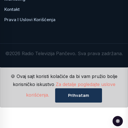
Kontakt
Prava I Uslovi Korišćenja
©2026 Radio Televizija Pančevo. Sva prava zadržana.
🍪 Ovaj sajt koristi kolačiće da bi vam pružio bolje
korisničko iskustvo
Za detalje pogledajte uslove
korišćenja.
Prihvatam