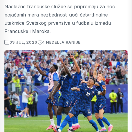
Nadležne francuske službe se pripremaju za noć
pojačanih mera bezbednosti uoči četvrtfinalne
utakmice Svetskog prvenstva u fudbalu između
Francuske i Maroka.
09 JUL, 2026
4 NEDELJA RANIJE