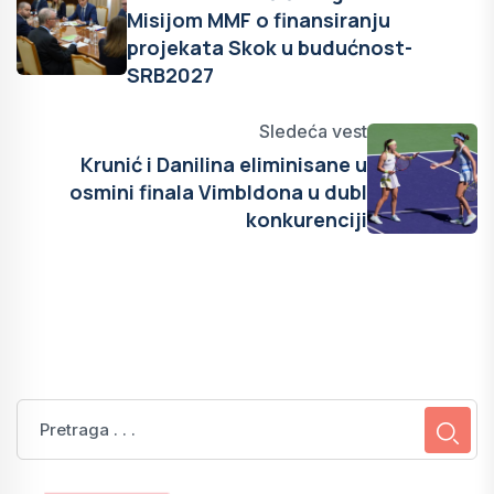
Misijom MMF o finansiranju
projekata Skok u budućnost-
SRB2027
Sledeća vest
Krunić i Danilina eliminisane u
osmini finala Vimbldona u dubl
konkurenciji