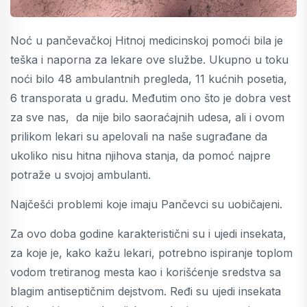
Noć u pančevačkoj Hitnoj medicinskoj pomoći bila je
teška i naporna za lekare ove službe. Ukupno u toku
noći bilo 48 ambulantnih pregleda, 11 kućnih posetia,
6 transporata u gradu. Međutim ono što je dobra vest
za sve nas, da nije bilo saoraćajnih udesa, ali i ovom
prilikom lekari su apelovali na naše sugrađane da
ukoliko nisu hitna njihova stanja, da pomoć najpre
potraže u svojoj ambulanti.
Najčešći problemi koje imaju Pančevci su uobičajeni.
Za ovo doba godine karakteristični su i ujedi insekata,
za koje je, kako kažu lekari, potrebno ispiranje toplom
vodom tretiranog mesta kao i korišćenje sredstva sa
blagim antiseptičnim dejstvom. Ređi su ujedi insekata