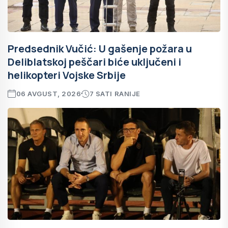
Predsednik Vučić: U gašenje požara u
Deliblatskoj peščari biće uključeni i
helikopteri Vojske Srbije
06 AVGUST, 2026
7 SATI RANIJE