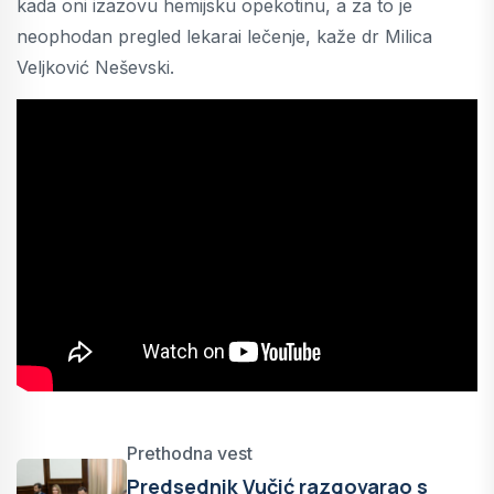
kada oni izazovu hemijsku opekotinu, a za to je
neophodan pregled lekarai lečenje, kaže dr Milica
Veljković Neševski.
Prethodna vest
Predsednik Vučić razgovarao s