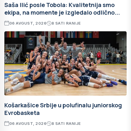
Saša Ilić posle Tobola: Kvalitetnija smo
ekipa, na momente je izgledalo odlično...
06 AVGUST, 2026
8 SATI RANIJE
Košarkašice Srbije u polufinalu juniorskog
Evrobasketa
06 AVGUST, 2026
8 SATI RANIJE