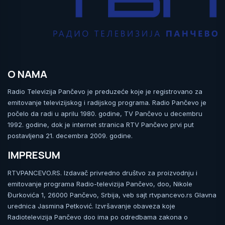
O NAMA
Radio Televizija Pančevo je preduzeće koje je registrovano za
emitovanje televizijskog i radijskog programa. Radio Pančevo je
počelo da radi u aprilu 1980. godine, TV Pančevo u decembru
1992. godine, dok je internet stranica RTV Pančevo prvi put
postavljena 21. decembra 2009. godine.
IMPRESUM
RTVPANCEVO.RS. Izdavač privredno društvo za proizvodnju i
emitovanje programa Radio-televizija Pančevo, doo, Nikole
Đurkovića 1, 26000 Pančevo, Srbija, veb sajt rtvpancevo.rs Glavna
urednica Jasmina Petković. Izvršavanje obaveza koje
Radiotelevizija Pančevo doo ima po odredbama zakona o