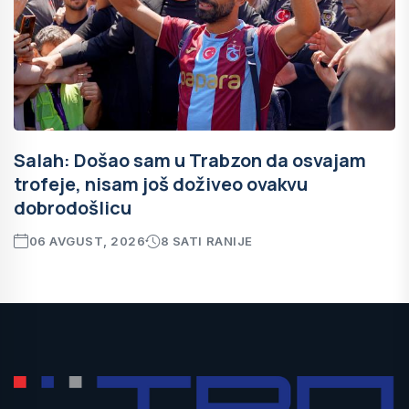
Salah: Došao sam u Trabzon da osvajam
trofeje, nisam još doživeo ovakvu
dobrodošlicu
06 AVGUST, 2026
8 SATI RANIJE