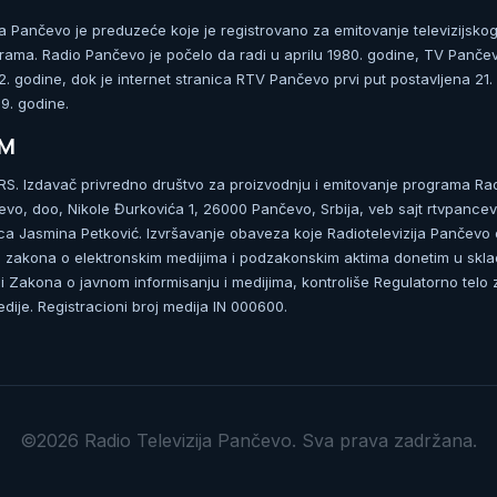
ja Pančevo je preduzeće koje je registrovano za emitovanje televizijskog
rama. Radio Pančevo je počelo da radi u aprilu 1980. godine, TV Panče
 godine, dok je internet stranica RTV Pančevo prvi put postavljena 21.
. godine.
UM
. Izdavač privredno društvo za proizvodnju i emitovanje programa Ra
čevo, doo, Nikole Đurkovića 1, 26000 Pančevo, Srbija, veb sajt rtvpancev
ca Jasmina Petković. Izvršavanje obaveza koje Radiotelevizija Pančevo
zakona o elektronskim medijima i podzakonskim aktima donetim u skla
 Zakona o javnom informisanju i medijima, kontroliše Regulatorno telo 
dije. Registracioni broj medija IN 000600.
©2026 Radio Televizija Pančevo. Sva prava zadržana.