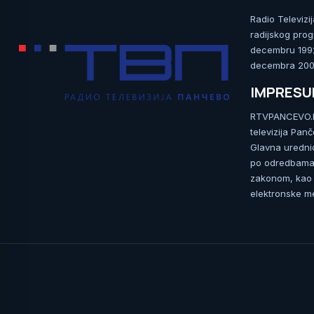
Radio Televizi
radijskog prog
decembru 1992.
decembra 2009
IMPRES
RTVPANCEVO.RS
televizija Pan
Glavna uredni
po odredbama 
zakonom, kao i
elektronske me