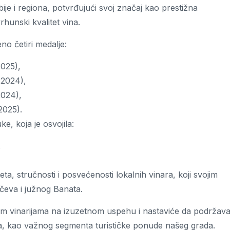
rbije i regiona, potvrđujući svoj značaj kao prestižna
rhunski kvalitet vina.
eno četiri medalje:
2025),
 2024),
2024),
2025).
ke, koja je osvojila:
,
eta, stručnosti i posvećenosti lokalnih vinara, koji svojim
čeva i južnog Banata.
nim vinarijama na izuzetnom uspehu i nastaviće da podržav
ma, kao važnog segmenta turističke ponude našeg grada.