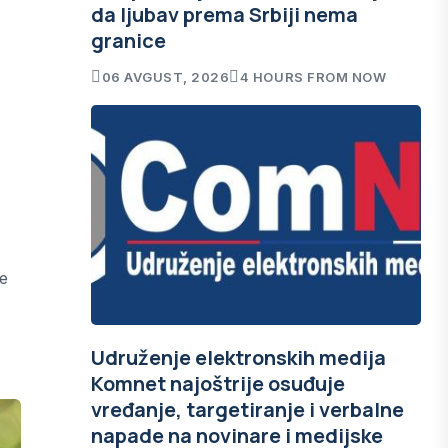
da ljubav prema Srbiji nema
granice
06 AVGUST, 2026
4 HOURS FROM NOW
se
Udruženje elektronskih medija
Komnet najoštrije osuđuje
vređanje, targetiranje i verbalne
napade na novinare i medijske