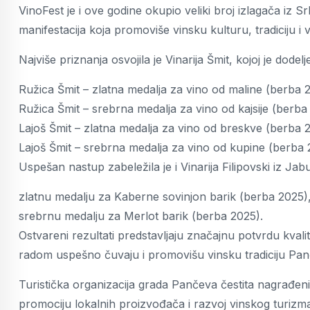
VinoFest je i ove godine okupio veliki broj izlagača iz S
manifestacija koja promoviše vinsku kulturu, tradiciju i v
Najviše priznanja osvojila je Vinarija Šmit, kojoj je dodelj
Ružica Šmit – zlatna medalja za vino od maline (berba 
Ružica Šmit – srebrna medalja za vino od kajsije (berba
Lajoš Šmit – zlatna medalja za vino od breskve (berba 
Lajoš Šmit – srebrna medalja za vino od kupine (berba 
Uspešan nastup zabeležila je i Vinarija Filipovski iz Jabu
zlatnu medalju za Kaberne sovinjon barik (berba 2025)
srebrnu medalju za Merlot barik (berba 2025).
Ostvareni rezultati predstavljaju značajnu potvrdu kvalit
radom uspešno čuvaju i promovišu vinsku tradiciju Pan
Turistička organizacija grada Pančeva čestita nagrađe
promociju lokalnih proizvođača i razvoj vinskog turiz