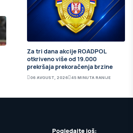
Za tri dana akcije ROADPOL
otkriveno više od 19.000
prekršaja prekoračenja brzine
06 AVGUST, 2026
45 MINUTA RANIJE
Pogledajte još: