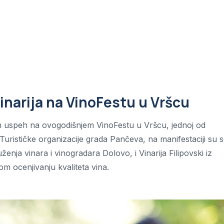
narija na VinoFestu u Vršcu
žen uspeh na ovogodišnjem VinoFestu u Vršcu, jednoj od
 Turističke organizacije grada Pančeva, na manifestaciji su 
enja vinara i vinogradara Dolovo, i Vinarija Filipovski iz
 ocenjivanju kvaliteta vina.