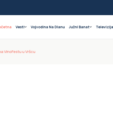
očetna
Vesti
Vojvodina Na Dlanu
Južni Banat
Televizij
na VinoFestu u Vršcu