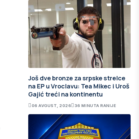
Još dve bronze za srpske strelce
na EP u Vroclavu: Tea Mikec i Uroš
Gajić treći na kontinentu
06 AVGUST, 2026
36 MINUTA RANIJE
a