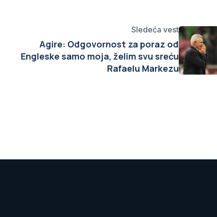
Sledeća vest
Agire: Odgovornost za poraz od
Engleske samo moja, želim svu sreću
Rafaelu Markezu