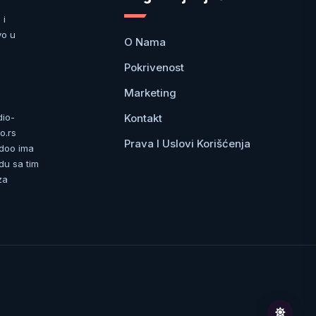
 i
vo u
O Nama
Pokrivenost
Marketing
Kontakt
dio-
o.rs
Prava I Uslovi Korišćenja
 doo ima
du sa tim
za