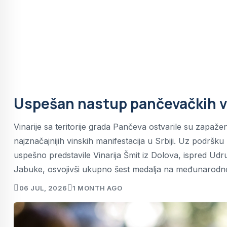
Uspešan nastup pančevačkih vi
Vinarije sa teritorije grada Pančeva ostvarile su zapa
najznačajnijih vinskih manifestacija u Srbiji. Uz podršku
uspešno predstavile Vinarija Šmit iz Dolova, ispred Udruž
Jabuke, osvojivši ukupno šest medalja na međunarodnom
06 JUL, 2026
1 MONTH AGO