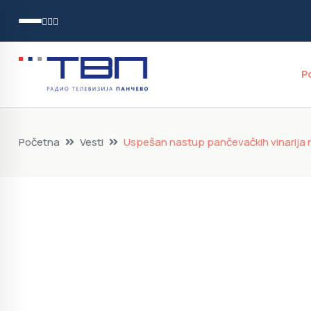
P
Početna
Vesti
Uspešan nastup pančevačkih vinarija 