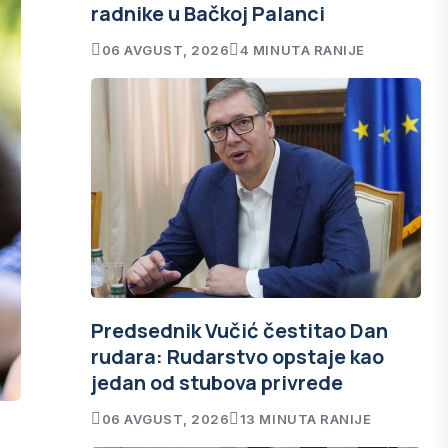
radnike u Bačkoj Palanci
06 AVGUST, 2026
4 MINUTA RANIJE
Predsednik Vučić čestitao Dan
rudara: Rudarstvo opstaje kao
jedan od stubova privrede
06 AVGUST, 2026
13 MINUTA RANIJE