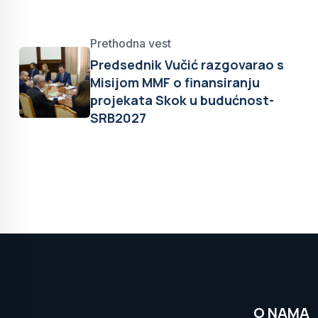
Prethodna vest
Predsednik Vučić razgovarao s
Misijom MMF o finansiranju
projekata Skok u budućnost-
SRB2027
O NAMA