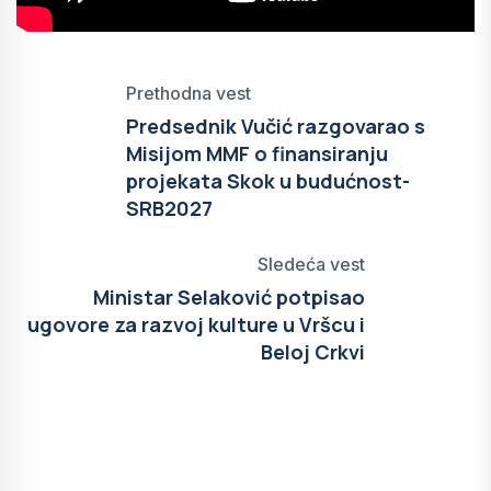
Prethodna vest
Predsednik Vučić razgovarao s
Misijom MMF o finansiranju
projekata Skok u budućnost-
SRB2027
Sledeća vest
Ministar Selaković potpisao
ugovore za razvoj kulture u Vršcu i
Beloj Crkvi