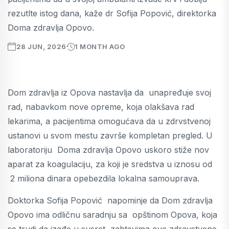
rezutlte istog dana, kaže dr Sofija Popović, direktorka
Doma zdravlja Opovo.
28 JUN, 2026
1 MONTH AGO
Dom zdravlja iz Opova nastavlja da unapređuje svoj
rad, nabavkom nove opreme, koja olakšava rad
lekarima, a pacijentima omogućava da u zdrvstvenoj
ustanovi u svom mestu završe kompletan pregled. U
laboratoriju Doma zdravlja Opovo uskoro stiže nov
aparat za koagulaciju, za koji je sredstva u iznosu od
2 miliona dinara opebezdila lokalna samouprava.
Doktorka Sofija Popović napominje da Dom zdravlja
Opovo ima odličnu saradnju sa opštinom Opova, koja
se trudi da izađe u susret zahtevima ove zdravstvene