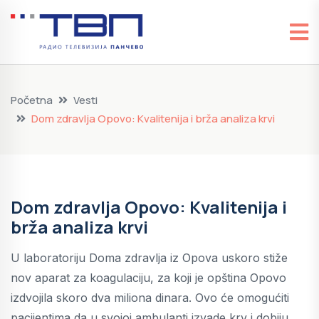
Početna
Vesti
Dom zdravlja Opovo: Kvalitenija i brža analiza krvi
Dom zdravlja Opovo: Kvalitenija i
brža analiza krvi
U laboratoriju Doma zdravlja iz Opova uskoro stiže
nov aparat za koagulaciju, za koji je opština Opovo
izdvojila skoro dva miliona dinara. Ovo će omogućiti
pacijentima da u svojoj ambulanti izvade krv i dobiju