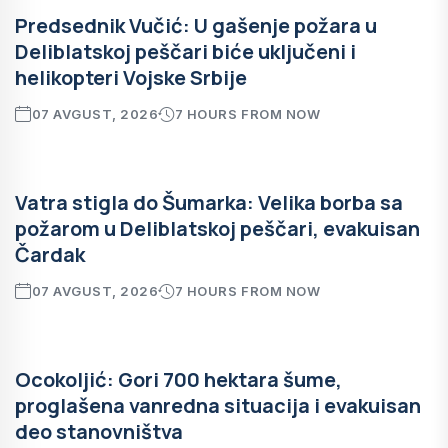
Predsednik Vučić: U gašenje požara u
Deliblatskoj peščari biće uključeni i
helikopteri Vojske Srbije
07 AVGUST, 2026
7 HOURS FROM NOW
Vatra stigla do Šumarka: Velika borba sa
požarom u Deliblatskoj peščari, evakuisan
Čardak
07 AVGUST, 2026
7 HOURS FROM NOW
Ocokoljić: Gori 700 hektara šume,
proglašena vanredna situacija i evakuisan
deo stanovništva