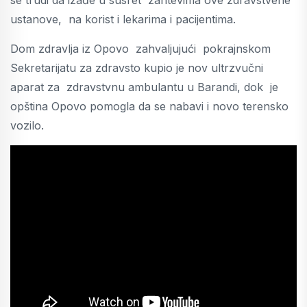
ustanove, na korist i lekarima i pacijentima.
Dom zdravlja iz Opovo zahvaljujući pokrajnskom
Sekretarijatu za zdravsto kupio je nov ultrzvučni
aparat za zdravstvnu ambulantu u Barandi, dok je
opština Opovo pomogla da se nabavi i novo terensko
vozilo.