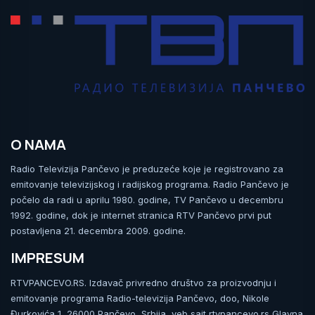
O NAMA
Radio Televizija Pančevo je preduzeće koje je registrovano za
emitovanje televizijskog i radijskog programa. Radio Pančevo je
počelo da radi u aprilu 1980. godine, TV Pančevo u decembru
1992. godine, dok je internet stranica RTV Pančevo prvi put
postavljena 21. decembra 2009. godine.
IMPRESUM
RTVPANCEVO.RS. Izdavač privredno društvo za proizvodnju i
emitovanje programa Radio-televizija Pančevo, doo, Nikole
Đurkovića 1, 26000 Pančevo, Srbija, veb sajt rtvpancevo.rs Glavna