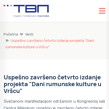
Početna
Vesti
Uspešno završeno četvrto izdanje projekta "Dani
rumunske kulture u Vršcu"
Uspešno završeno četvrto izdanje
projekta "Dani rumunske kulture u
Vršcu"
Svečanom manifestacijom održanom u Kongresnoj sali
Centra Milenijum uspešno je završeno četvrto izdanje