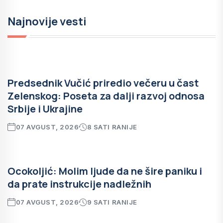
Najnovije vesti
Predsednik Vučić priredio večeru u čast
Zelenskog: Poseta za dalji razvoj odnosa
Srbije i Ukrajine
07 AVGUST, 2026
8 SATI RANIJE
Ocokoljić: Molim ljude da ne šire paniku i
da prate instrukcije nadležnih
07 AVGUST, 2026
9 SATI RANIJE