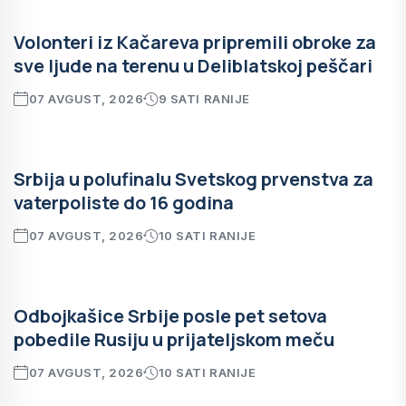
Volonteri iz Kačareva pripremili obroke za
sve ljude na terenu u Deliblatskoj peščari
07 AVGUST, 2026
9 SATI RANIJE
Srbija u polufinalu Svetskog prvenstva za
vaterpoliste do 16 godina
07 AVGUST, 2026
10 SATI RANIJE
Odbojkašice Srbije posle pet setova
pobedile Rusiju u prijateljskom meču
07 AVGUST, 2026
10 SATI RANIJE