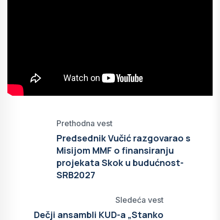
Prethodna vest
Predsednik Vučić razgovarao s
Misijom MMF o finansiranju
projekata Skok u budućnost-
SRB2027
Sledeća vest
Dečji ansambli KUD-a „Stanko