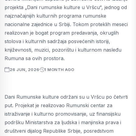
projekta „Dani rumunske kulture u Vršcu“, jednog od
najznačajnijih kulturnih programa rumunske
nacionalne zajednice u Srbiji. Tokom proteklih meseci
realizovan je bogat program predavanja, okruglih
stolova i kulturnih sadržaja posvećenih istoriji,
književnosti, muzici, pozorištu i kulturnom nasleđu
Rumuna sa ovih prostora.
26 JUN, 2026
1 MONTH AGO
Dani Rumunske kulture održani su u Vršcu po četvrti
put. Projekat je realizovao Rumunski centar za
istraživanje i kulturno promovisanje, uz finansijsku
podršku Ministarstva za ljudska i manjinska prava i
društveni dijalog Republike Srbije, posredstvom