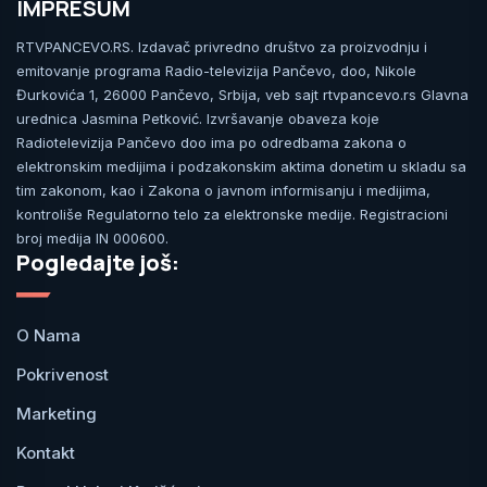
IMPRESUM
RTVPANCEVO.RS. Izdavač privredno društvo za proizvodnju i
emitovanje programa Radio-televizija Pančevo, doo, Nikole
Đurkovića 1, 26000 Pančevo, Srbija, veb sajt rtvpancevo.rs Glavna
urednica Jasmina Petković. Izvršavanje obaveza koje
Radiotelevizija Pančevo doo ima po odredbama zakona o
elektronskim medijima i podzakonskim aktima donetim u skladu sa
tim zakonom, kao i Zakona o javnom informisanju i medijima,
kontroliše Regulatorno telo za elektronske medije. Registracioni
broj medija IN 000600.
Pogledajte još:
O Nama
Pokrivenost
Marketing
Kontakt