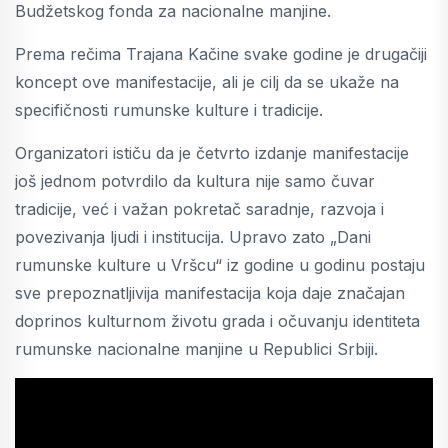
Budžetskog fonda za nacionalne manjine.
Prema rečima Trajana Kačine svake godine je drugačiji
koncept ove manifestacije, ali je cilj da se ukaže na
specifičnosti rumunske kulture i tradicije.
Organizatori ističu da je četvrto izdanje manifestacije
još jednom potvrdilo da kultura nije samo čuvar
tradicije, već i važan pokretač saradnje, razvoja i
povezivanja ljudi i institucija. Upravo zato „Dani
rumunske kulture u Vršcu“ iz godine u godinu postaju
sve prepoznatljivija manifestacija koja daje značajan
doprinos kulturnom životu grada i očuvanju identiteta
rumunske nacionalne manjine u Republici Srbiji.