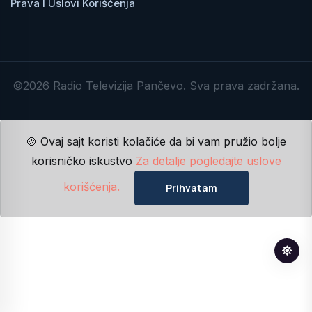
Prava I Uslovi Korišćenja
©2026 Radio Televizija Pančevo. Sva prava zadržana.
🍪 Ovaj sajt koristi kolačiće da bi vam pružio bolje
korisničko iskustvo
Za detalje pogledajte uslove
korišćenja.
Prihvatam