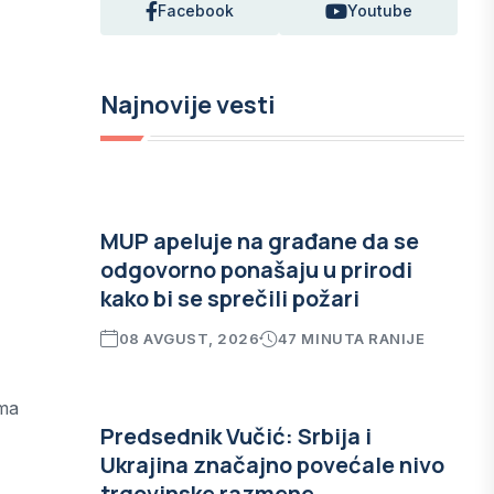
Facebook
Youtube
Najnovije vesti
MUP apeluje na građane da se
odgovorno ponašaju u prirodi
kako bi se sprečili požari
08 AVGUST, 2026
47 MINUTA RANIJE
oma
Predsednik Vučić: Srbija i
Ukrajina značajno povećale nivo
trgovinske razmene