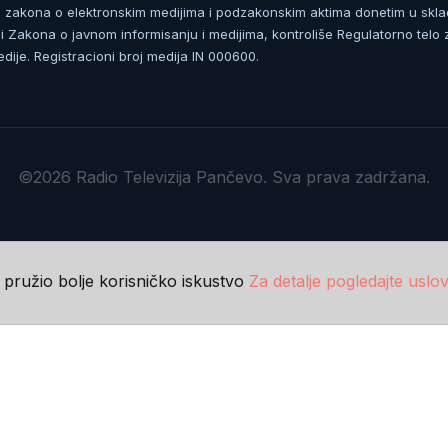
zakona o elektronskim medijima i podzakonskim aktima donetim u skla
 Zakona o javnom informisanju i medijima, kontroliše Regulatorno telo 
dije. Registracioni broj medija IN 000600.
©2026 Radio Televizija Pančevo. Sva prava zadržana.
m pružio bolje korisničko iskustvo
Za detalje pogledajte uslov