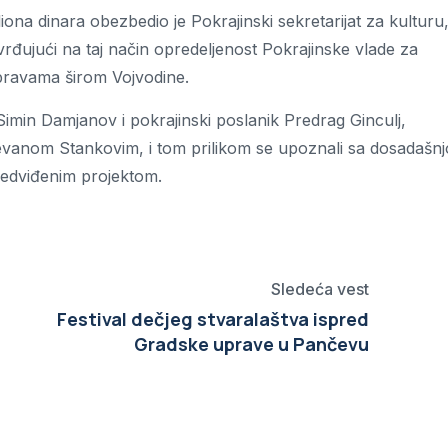
iona dinara obezbedio je Pokrajinski sekretarijat za kulturu
rđujući na taj način opredeljenost Pokrajinske vlade za
pravama širom Vojvodine.
imin Damjanov i pokrajinski poslanik Predrag Ginculj,
vanom Stankovim, i tom prilikom se upoznali sa dosadašn
redviđenim projektom.
Sledeća vest
Festival dečjeg stvaralaštva ispred
Gradske uprave u Pančevu