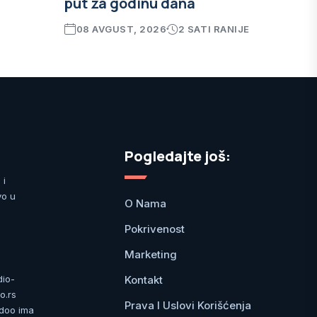
put za godinu dana
08 AVGUST, 2026
2 SATI RANIJE
Pogledajte još:
 i
vo u
O Nama
Pokrivenost
Marketing
Kontakt
dio-
o.rs
Prava I Uslovi Korišćenja
 doo ima