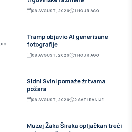
,
08 AVGUST, 2026
1 HOUR AGO
Tramp objavio AI generisane
fotografije
jom
08 AVGUST, 2026
1 HOUR AGO
Sidni Svini pomaže žrtvama
požara
08 AVGUST, 2026
2 SATI RANIJE
Muzej Žaka Širaka opljačkan treći