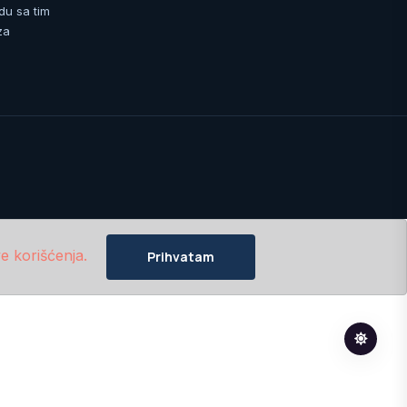
du sa tim
za
e korišćenja.
Prihvatam