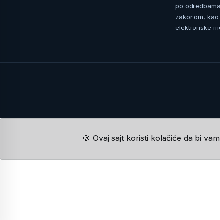
po odredbama 
zakonom, kao i
elektronske me
🍪 Ovaj sajt koristi kolačiće da bi va