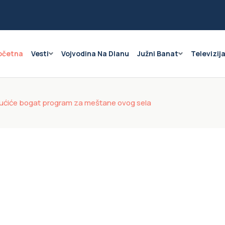
očetna
Vesti
Vojvodina Na Dlanu
Južni Banat
Televizij
gućiće bogat program za meštane ovog sela