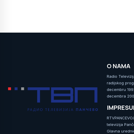
O NAMA
Radio Televizi
radijskog prog
decembru 1992.
decembra 2009
IMPRES
RTVPANCEVO.RS
televizija Pan
Glavna uredni