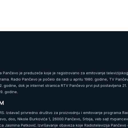
ja Pančevo je preduzeće koje je registrovano za emitovanje televizijskog
rama. Radio Pančevo je počelo da radi u aprilu 1980. godine, TV Panče
 godine, dok je internet stranica RTV Pančevo prvi put postavljena 21.
. godine.
UM
. Izdavač privredno društvo za proizvodnju i emitovanje programa Ra
čevo, doo, Nikole Đurkovića 1, 26000 Pančevo, Srbija, veb sajt rtvpancev
ca Jasmina Petković. Izvršavanje obaveza koje Radiotelevizija Pančevo