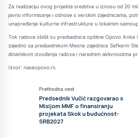
Za realizaciju ovog projekta sredstva u iznosu od 20 mil
javno informisanje i odnose s verskim zajednicama, potv
unapređenje kulturne infrastrukture u lokalnim samou
Tok radova obišli su predsednica opštine Opovo Anka S
zajedno sa predsednikom Mesne zajednice Sefkerin Ste
dinamikom izvođenja radova i narednim aktivnostima p
Izvor: naseopovo.rs
Prethodna vest
Predsednik Vučić razgovarao s
Misijom MMF o finansiranju
projekata Skok u budućnost-
SRB2027