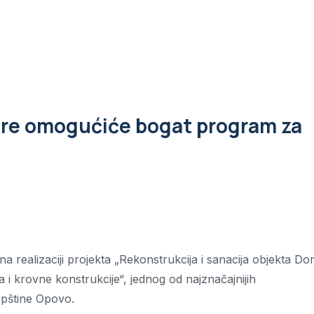
ure omogućiće bogat program za
 realizaciji projekta „Rekonstrukcija i sanacija objekta D
i krovne konstrukcije“, jednog od najznačajnijih
 opštine Opovo.