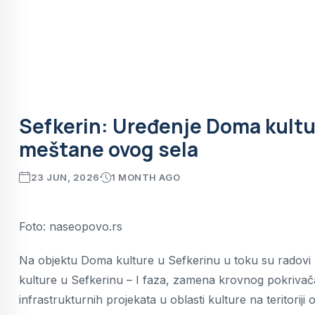
Sefkerin: Uređenje Doma kult
meštane ovog sela
23 JUN, 2026
1 MONTH AGO
Foto: naseopovo.rs
Na objektu Doma kulture u Sefkerinu u toku su radovi na
kulture u Sefkerinu – I faza, zamena krovnog pokrivača 
infrastrukturnih projekata u oblasti kulture na teritoriji