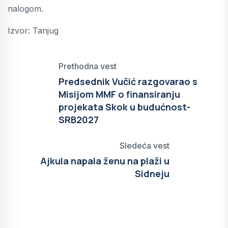
nalogom.
Izvor: Tanjug
Prethodna vest
Predsednik Vučić razgovarao s
Misijom MMF o finansiranju
projekata Skok u budućnost-
SRB2027
Sledeća vest
Ajkula napala ženu na plaži u
Sidneju