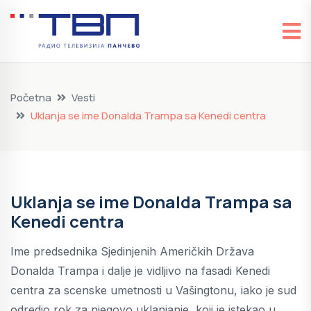
Početna
Vesti
Uklanja se ime Donalda Trampa sa Kenedi centra
Uklanja se ime Donalda Trampa sa
Kenedi centra
Ime predsednika Sjedinjenih Američkih Država
Donalda Trampa i dalje je vidljivo na fasadi Kenedi
centra za scenske umetnosti u Vašingtonu, iako je sud
odredio rok za njegovo uklanjanje, koji je istekao u