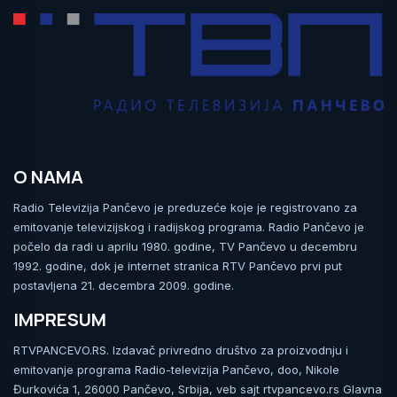
O NAMA
Radio Televizija Pančevo je preduzeće koje je registrovano za
emitovanje televizijskog i radijskog programa. Radio Pančevo je
počelo da radi u aprilu 1980. godine, TV Pančevo u decembru
1992. godine, dok je internet stranica RTV Pančevo prvi put
postavljena 21. decembra 2009. godine.
IMPRESUM
RTVPANCEVO.RS. Izdavač privredno društvo za proizvodnju i
emitovanje programa Radio-televizija Pančevo, doo, Nikole
Đurkovića 1, 26000 Pančevo, Srbija, veb sajt rtvpancevo.rs Glavna