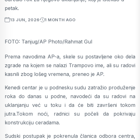
petak.
13 JUN, 2026
1 MONTH AGO
FOTO: Tanjug/AP Photo/Rahmat Gul
Prema navodima AP-a, skele su postavljene oko dela
zgrade na kojem se nalazi Trampovo ime, ali su radovi
kasnili zbog lošeg vremena, preneo je AP.
Kenedi centar je u podnesku sudu zatražio produženje
roka do danas u podne, navodeći da su radovi na
uklanjanju već u toku i da će biti završeni tokom
jutra.Tokom noći, radnici su počeli da pokrivaju
konstrukciju ceradama.
Sudski postupak je pokrenula članica odbora centra,