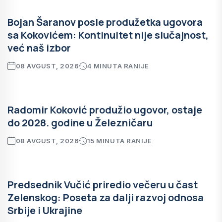
Bojan Šaranov posle produžetka ugovora
sa Kokovićem: Kontinuitet nije slučajnost,
već naš izbor
08 AVGUST, 2026
4 MINUTA RANIJE
Radomir Koković produžio ugovor, ostaje
do 2028. godine u Železničaru
08 AVGUST, 2026
15 MINUTA RANIJE
Predsednik Vučić priredio večeru u čast
Zelenskog: Poseta za dalji razvoj odnosa
Srbije i Ukrajine