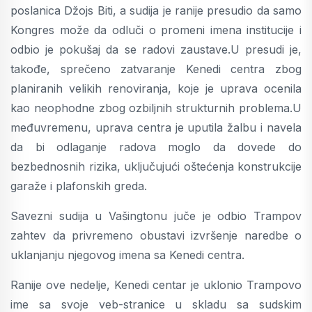
poslanica Džojs Biti, a sudija je ranije presudio da samo
Kongres može da odluči o promeni imena institucije i
odbio je pokušaj da se radovi zaustave.U presudi je,
takođe, sprečeno zatvaranje Kenedi centra zbog
planiranih velikih renoviranja, koje je uprava ocenila
kao neophodne zbog ozbiljnih strukturnih problema.U
međuvremenu, uprava centra je uputila žalbu i navela
da bi odlaganje radova moglo da dovede do
bezbednosnih rizika, uključujući oštećenja konstrukcije
garaže i plafonskih greda.
Savezni sudija u Vašingtonu juče je odbio Trampov
zahtev da privremeno obustavi izvršenje naredbe o
uklanjanju njegovog imena sa Kenedi centra.
Ranije ove nedelje, Kenedi centar je uklonio Trampovo
ime sa svoje veb-stranice u skladu sa sudskim