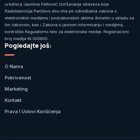
urednica Jasmina Petković. Izvršavanje obaveza koje
Radiotelevizija Pančevo doo ima po odredbama zakona o
elektronskim medijima i podzakonskim aktima donetim u skladu sa
tim zakonom, kao i Zakona o javnom informisanju i medijima,
kontroliše Regulatorno telo za elektronske medije. Registracioni
broj medija IN 000600.
Pogledajte još:
O Nama
Pokrivenost
Marketing
Kontakt
Prava I Uslovi Korišćenja