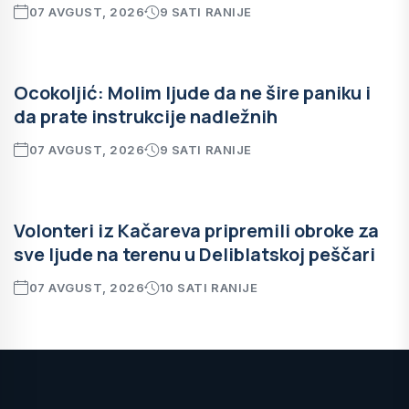
07 AVGUST, 2026
9 SATI RANIJE
Ocokoljić: Molim ljude da ne šire paniku i
da prate instrukcije nadležnih
07 AVGUST, 2026
9 SATI RANIJE
Volonteri iz Kačareva pripremili obroke za
sve ljude na terenu u Deliblatskoj peščari
07 AVGUST, 2026
10 SATI RANIJE