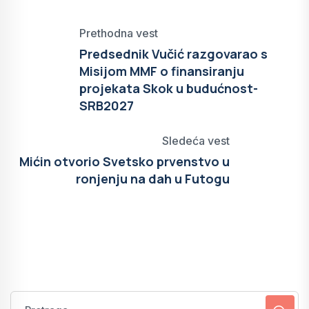
Prethodna vest
Predsednik Vučić razgovarao s
Misijom MMF o finansiranju
projekata Skok u budućnost-
SRB2027
Sledeća vest
Mićin otvorio Svetsko prvenstvo u
ronjenju na dah u Futogu