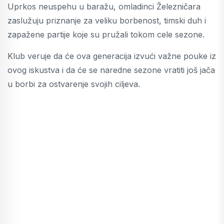
Uprkos neuspehu u baražu, omladinci Železničara
zaslužuju priznanje za veliku borbenost, timski duh i
zapažene partije koje su pružali tokom cele sezone.
Klub veruje da će ova generacija izvući važne pouke iz
ovog iskustva i da će se naredne sezone vratiti još jača
u borbi za ostvarenje svojih ciljeva.