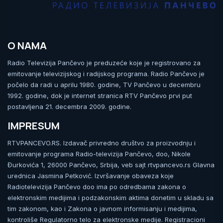
O NAMA
Radio Televizija Pančevo je preduzeće koje je registrovano za
emitovanje televizijskog i radijskog programa. Radio Pančevo je
počelo da radi u aprilu 1980. godine, TV Pančevo u decembru
1992. godine, dok je internet stranica RTV Pančevo prvi put
postavljena 21. decembra 2009. godine.
IMPRESUM
RTVPANCEVO.RS. Izdavač privredno društvo za proizvodnju i
emitovanje programa Radio-televizija Pančevo, doo, Nikole
Đurkovića 1, 26000 Pančevo, Srbija, veb sajt rtvpancevo.rs Glavna
urednica Jasmina Petković. Izvršavanje obaveza koje
Radiotelevizija Pančevo doo ima po odredbama zakona o
elektronskim medijima i podzakonskim aktima donetim u skladu sa
tim zakonom, kao i Zakona o javnom informisanju i medijima,
kontroliše Regulatorno telo za elektronske medije. Registracioni