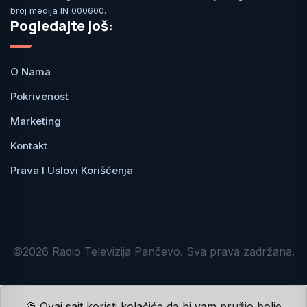
broj medija IN 000600.
Pogledajte još:
O Nama
Pokrivenost
Marketing
Kontakt
Prava I Uslovi Korišćenja
©2026 Radio Televizija Pančevo. Sva prava zadržana.
🍪 Ovaj sajt koristi kolačiće da bi vam pružio bolje