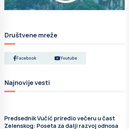
Društvene mreže
Facebook
Youtube
Najnovije vesti
Predsednik Vučić priredio večeru u čast
Zelenskog: Poseta za dalji razvoj odnosa