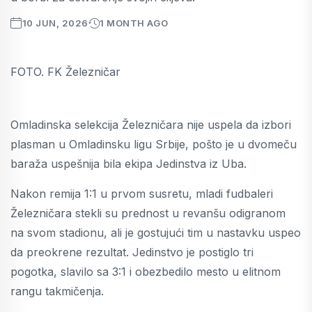
10 JUN, 2026
1 MONTH AGO
FOTO. FK Železničar
Omladinska selekcija Železničara nije uspela da izbori
plasman u Omladinsku ligu Srbije, pošto je u dvomeču
baraža uspešnija bila ekipa Jedinstva iz Uba.
Nakon remija 1:1 u prvom susretu, mladi fudbaleri
Železničara stekli su prednost u revanšu odigranom
na svom stadionu, ali je gostujući tim u nastavku uspeo
da preokrene rezultat. Jedinstvo je postiglo tri
pogotka, slavilo sa 3:1 i obezbedilo mesto u elitnom
rangu takmičenja.