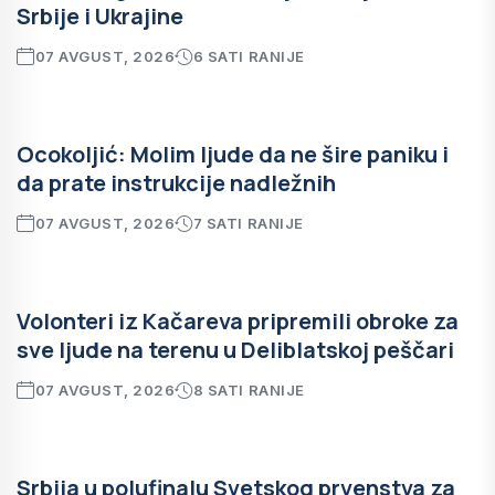
Srbije i Ukrajine
07 AVGUST, 2026
6 SATI RANIJE
Ocokoljić: Molim ljude da ne šire paniku i
da prate instrukcije nadležnih
07 AVGUST, 2026
7 SATI RANIJE
Volonteri iz Kačareva pripremili obroke za
sve ljude na terenu u Deliblatskoj peščari
07 AVGUST, 2026
8 SATI RANIJE
Srbija u polufinalu Svetskog prvenstva za