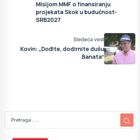
Misijom MMF o finansiranju
projekata Skok u budućnost-
SRB2027
Sledeća vest
Kovin: „Dođite, dodirnite dušu
Banata“