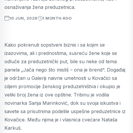
osnaživanja žena preduzetnica.
10 JUN, 2026
1 MONTH AGO
Kako pokrenuti sopstveni biznis i sa kojim se
izazovima, ali i prednostima, susreću žene koje se
odluče za preduzetnički put, bile su neke od tema
panela „Jača nego što misliš – ona je brend“. Događaj
je održan u Galeriji naivne umetnosti u Kovačici sa
ciljem promocije ženskog preduzetništva i okupio je
veliki broj žena iz ove opštine. Tribinu je vodila
novinarka Sanja Marinković, dok su svoja iskustva i
savete sa prisutnima podelile uspešne preduzetnice iz
Kovačice. Među njima je i vlasnica cvećare Nataša
Karkuš.