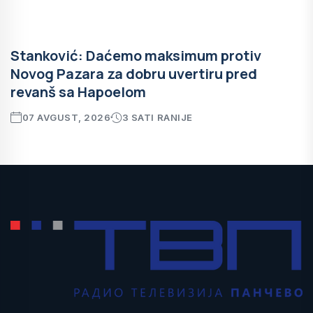
Stanković: Daćemo maksimum protiv
Novog Pazara za dobru uvertiru pred
revanš sa Hapoelom
07 AVGUST, 2026
3 SATI RANIJE