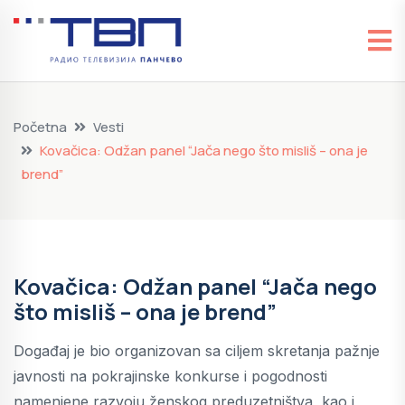
Početna
Vesti
Kovačica: Odžan panel “Jača nego što misliš – ona je
brend”
Kovačica: Odžan panel “Jača nego
što misliš – ona je brend”
Događaj je bio organizovan sa ciljem skretanja pažnje
javnosti na pokrajinske konkurse i pogodnosti
namenjene razvoju ženskog preduzetništva, kao i