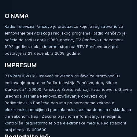
O NAMA
Radio Televizija Pančevo je preduzeće koje je registrovano za
emitovanje televizijskog i radijskog programa. Radio Pančevo je
počelo da radi u aprilu 1980. godine, TV Pančevo u decembru
1992. godine, dok je internet stranica RTV Pančevo prvi put
postavljena 21. decembra 2009. godine.
IMPRESUM
RTVPANCEVO.RS. Izdavač privredno društvo za proizvodnju i
emitovanje programa Radio-televizija Pančevo, doo, Nikole
Đurkovića 1, 26000 Pančevo, Srbija, veb sajt rtvpancevo.rs Glavna
urednica Jasmina Petković. Izvršavanje obaveza koje
Radiotelevizija Pančevo doo ima po odredbama zakona o
elektronskim medijima i podzakonskim aktima donetim u skladu sa
tim zakonom, kao i Zakona o javnom informisanju i medijima,
kontroliše Regulatorno telo za elektronske medije. Registracioni
broj medija IN 000600.
Pogledajte još: