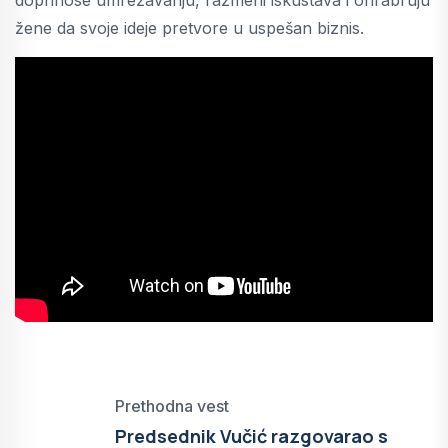
žene da svoje ideje pretvore u uspešan biznis.
Prethodna vest
Predsednik Vučić razgovarao s