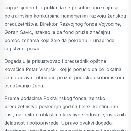
kup je ujedno bio prilika da se prisutne upoznaju sa
pokrajinskim konkursima namenjenim razvoju ženskog
preduzetništva. Direktor Razvojnog fonda Vojvodine,
Goran Savić, istakao je da fond pruža značajnu
pomoć ženama koje žele da pokrenu ili unaprede
sopstveni posao.
Događaju je prisustvovao i predsednik opštine
Kovačica Petar Višnjički, koji je poručio da će lokalna
samouprava i ubuduće pružati podršku ekonomskom
osnaživanju žena.
Prema podacima Pokrajinskog fonda, žensko
preduzetništvo poslednjih godina beleži kontinuiran
rast, naročito u oblastima kreativne industrije, uslužnih
delatnosti i poljoprivrede. Upravo ovakvi događaji
doprinose umrežavanju, razmeni iskustava i ohrabruju