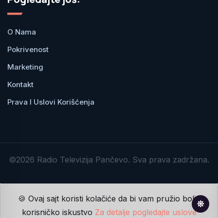
O Nama
Pokrivenost
Marketing
Kontakt
Prava I Uslovi Korišćenja
©2026 Radio Televizija Pančevo. Sva prava zadržana.
🍪 Ovaj sajt koristi kolačiće da bi vam pružio bolje
korisničko iskustvo
Za detalje pogledajte uslove