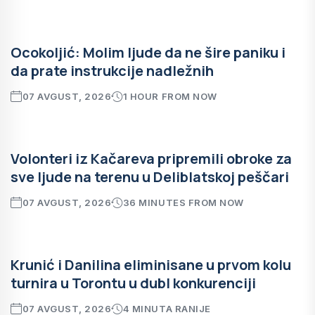
Ocokoljić: Molim ljude da ne šire paniku i
da prate instrukcije nadležnih
07 AVGUST, 2026
1 HOUR FROM NOW
Volonteri iz Kačareva pripremili obroke za
sve ljude na terenu u Deliblatskoj peščari
07 AVGUST, 2026
36 MINUTES FROM NOW
Krunić i Danilina eliminisane u prvom kolu
turnira u Torontu u dubl konkurenciji
07 AVGUST, 2026
4 MINUTA RANIJE