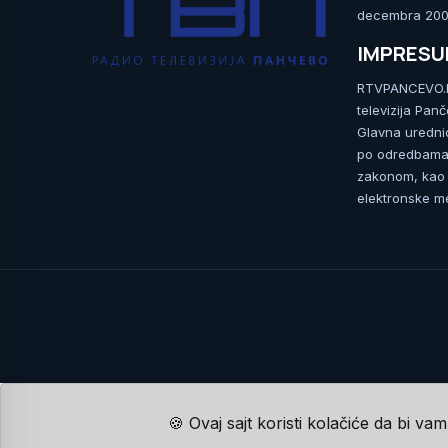
decembra 2009
IMPRES
RTVPANCEVO.RS
televizija Pan
Glavna uredni
po odredbama 
zakonom, kao i
elektronske me
🍪 Ovaj sajt koristi kolačiće da bi va