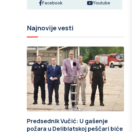
Facebook
Youtube
Najnovije vesti
Predsednik Vučić: U gašenje
požara u Deliblatskoj peščari biće