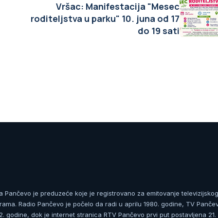
Vršac: Manifestacija "Mesec
roditeljstva u parku" 10. juna od 17
do 19 sati
ja Pančevo je preduzeće koje je registrovano za emitovanje televizijskog
rama. Radio Pančevo je počelo da radi u aprilu 1980. godine, TV Panče
 godine, dok je internet stranica RTV Pančevo prvi put postavljena 21.