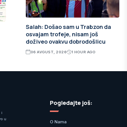
Salah: Došao sam u Trabzon da
osvajam trofeje, nisam još
doživeo ovakvu dobrodošlicu
06 AVGUST, 2026
1 HOUR AGO
Pogledajte još:
 i
vo u
O Nama