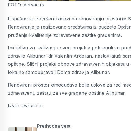
FOTO: evrsac.rs
Uspešno su završeni radovi na renoviranju prostorije 
Renoviranje je realizovano sredstvima iz budžeta Opšti
pružanja kvalitetnije zdravstvene zaštite građanima.
Inicijativu za realizaciju ovog projekta pokrenuli su pr
zdravlja Alibunar, dr Valentin Ardeljan, nastavljajući sa
opštine. Slični projekti obnove zdravstvenih objekata u 
lokalne samouprave i Doma zdravlja Alibunar.
Renovirani prostor omogućava bolje uslove za rad medic
zdravstvenu zaštitu za sve građane opštine Alibunar.
Izvor: evrsac.rs
Prethodna vest