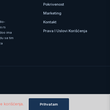
Pokrivenost
Marketing
Kontakt
dio-
o.rs
Prava I Uslovi Korišćenja
 doo ima
du sa tim
za
e korišćenja.
Prihvatam