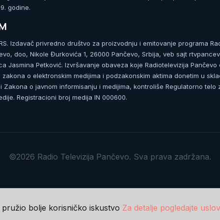
. godine.
UM
. Izdavač privredno društvo za proizvodnju i emitovanje programa Ra
čevo, doo, Nikole Đurkovića 1, 26000 Pančevo, Srbija, veb sajt rtvpancev
ca Jasmina Petković. Izvršavanje obaveza koje Radiotelevizija Pančevo
zakona o elektronskim medijima i podzakonskim aktima donetim u skla
 Zakona o javnom informisanju i medijima, kontroliše Regulatorno telo 
dije. Registracioni broj medija IN 000600.
©2026 Radio Televizija Pančevo. Sva prava zadržana.
m pružio bolje korisničko iskustvo
Za detalje pogledajte uslov