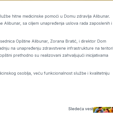
Službe hitne medicinske pomoći u Domu zdravlja Alibunar.
ne Alibunar, sa ciljem unapređenja uslova rada zaposlenih i
edsednica Opštine Alibunar, Zorana Bratić, i direktor Dom
radnju na unapređenju zdravstvene infrastrukture na teritorij
opštini prethodno su realizovani zahvaljujući inicijativama
inskog osoblja, veću funkcionalnost službe i kvalitetniju
Sledeća vest