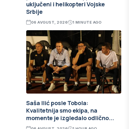
uključeni i helikopteri Vojske
Srbije
06 AVGUST, 2026
1 MINUTE AGO
Saša Ilić posle Tobola:
Kvalitetnija smo ekipa, na
momente je izgledalo odlično...
06 AVGUST, 2026
1 HOUR AGO