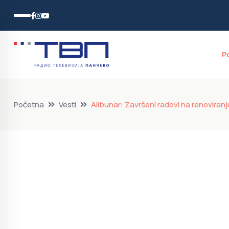
P
Početna
Vesti
Alibunar: Završeni radovi na renoviran