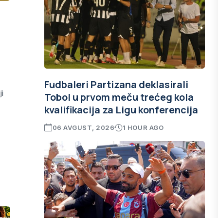
Fudbaleri Partizana deklasirali
i
Tobol u prvom meču trećeg kola
kvalifikacija za Ligu konferencija
06 AVGUST, 2026
1 HOUR AGO