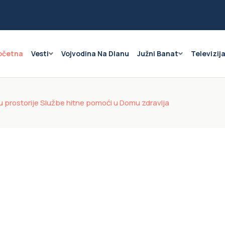
očetna
Vesti
Vojvodina Na Dlanu
Južni Banat
Televizij
ju prostorije Službe hitne pomoći u Domu zdravlja