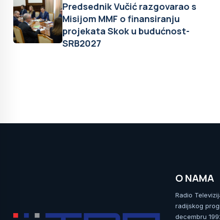
Predsednik Vučić razgovarao s
Misijom MMF o finansiranju
projekata Skok u budućnost-
SRB2027
O NAMA
Radio Televizi
radijskog prog
decembru 1992.