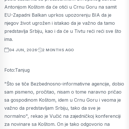
Antonijom Koštom da će otići u Crnu Goru na samit
EU-Zapadni Balkan uprkos upozorenju BIA da je
njegov život ugrožen i istakao da je važno da tamo
predstavlja Srbiju, kao i da će u Tivtu reći reći sve što
ima.
04 JUN, 2026
2 MONTHS AGO
Foto:Tanjug
"Što se tiče Bezbednosno-informativne agencije, dobio
sam pismeno, pročitao, nisam o tome naravno pričao
sa gospodinom Koštom, idem u Crnu Goru i veoma je
važno da predstavljam Srbiju, tako da sve je
normalno", rekao je Vučić na zajedničkoj konferenciji
za novinare sa Koštom. On je tako odgovorio na