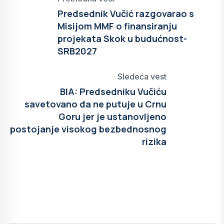
Predsednik Vučić razgovarao s
Misijom MMF o finansiranju
projekata Skok u budućnost-
SRB2027
Sledeća vest
BIA: Predsedniku Vučiću
savetovano da ne putuje u Crnu
Goru jer je ustanovljeno
postojanje visokog bezbednosnog
rizika