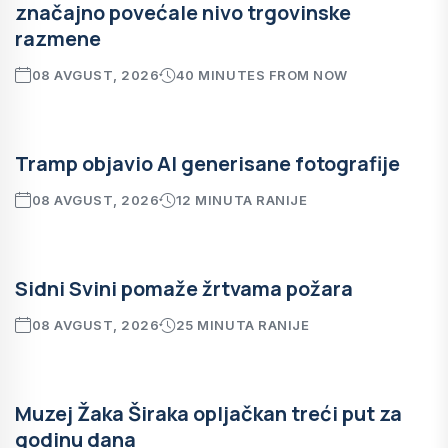
značajno povećale nivo trgovinske
razmene
08 AVGUST, 2026
40 MINUTES FROM NOW
Tramp objavio AI generisane fotografije
08 AVGUST, 2026
12 MINUTA RANIJE
Sidni Svini pomaže žrtvama požara
08 AVGUST, 2026
25 MINUTA RANIJE
Muzej Žaka Širaka opljačkan treći put za
godinu dana