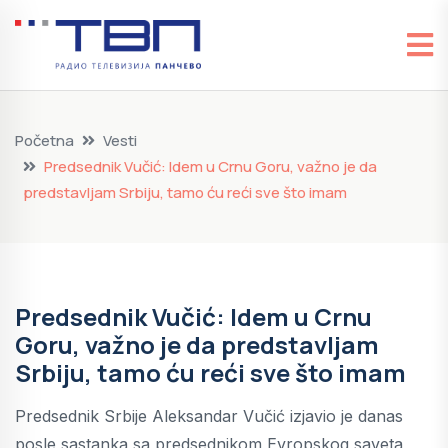
Početna
Vesti
Predsednik Vučić: Idem u Crnu Goru, važno je da
predstavljam Srbiju, tamo ću reći sve što imam
Predsednik Vučić: Idem u Crnu
Goru, važno je da predstavljam
Srbiju, tamo ću reći sve što imam
Predsednik Srbije Aleksandar Vučić izjavio je danas
posle sastanka sa predsednikom Evropskog saveta