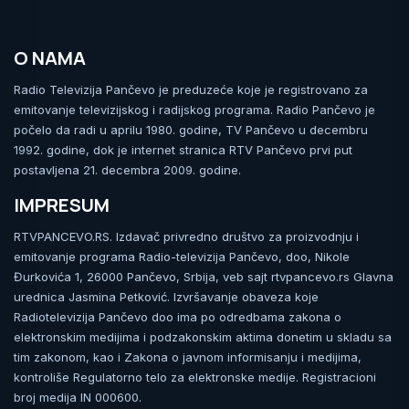
O NAMA
Radio Televizija Pančevo je preduzeće koje je registrovano za
emitovanje televizijskog i radijskog programa. Radio Pančevo je
počelo da radi u aprilu 1980. godine, TV Pančevo u decembru
1992. godine, dok je internet stranica RTV Pančevo prvi put
postavljena 21. decembra 2009. godine.
IMPRESUM
RTVPANCEVO.RS. Izdavač privredno društvo za proizvodnju i
emitovanje programa Radio-televizija Pančevo, doo, Nikole
Đurkovića 1, 26000 Pančevo, Srbija, veb sajt rtvpancevo.rs Glavna
urednica Jasmina Petković. Izvršavanje obaveza koje
Radiotelevizija Pančevo doo ima po odredbama zakona o
elektronskim medijima i podzakonskim aktima donetim u skladu sa
tim zakonom, kao i Zakona o javnom informisanju i medijima,
kontroliše Regulatorno telo za elektronske medije. Registracioni
broj medija IN 000600.