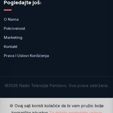
Pogledajte još:
O Nama
Pokrivenost
Marketing
Kontakt
Prava I Uslovi Korišćenja
©2026 Radio Televizija Pančevo. Sva prava zadržana.
🍪 Ovaj sajt koristi kolačiće da bi vam pružio bolje
korisničko iskustvo
Za detalje pogledajte uslove