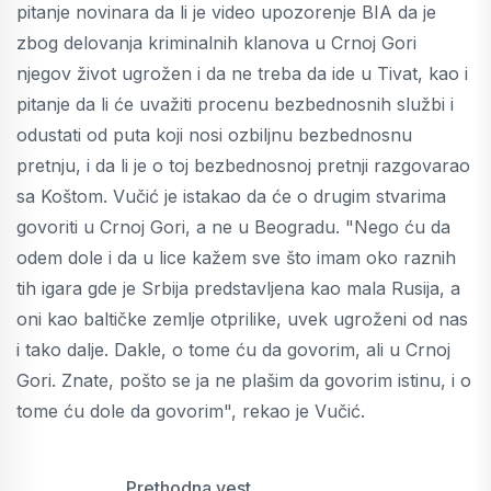
pitanje novinara da li je video upozorenje BIA da je
zbog delovanja kriminalnih klanova u Crnoj Gori
njegov život ugrožen i da ne treba da ide u Tivat, kao i
pitanje da li će uvažiti procenu bezbednosnih službi i
odustati od puta koji nosi ozbiljnu bezbednosnu
pretnju, i da li je o toj bezbednosnoj pretnji razgovarao
sa Koštom. Vučić je istakao da će o drugim stvarima
govoriti u Crnoj Gori, a ne u Beogradu. "Nego ću da
odem dole i da u lice kažem sve što imam oko raznih
tih igara gde je Srbija predstavljena kao mala Rusija, a
oni kao baltičke zemlje otprilike, uvek ugroženi od nas
i tako dalje. Dakle, o tome ću da govorim, ali u Crnoj
Gori. Znate, pošto se ja ne plašim da govorim istinu, i o
tome ću dole da govorim", rekao je Vučić.
Prethodna vest