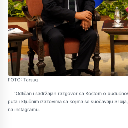
FOTO: Tanjug
"Odličan i sadržajan razgovor sa Koštom o budućnosti
puta i ključnim izazovima sa kojima se suočavaju Srbija
na instagramu.