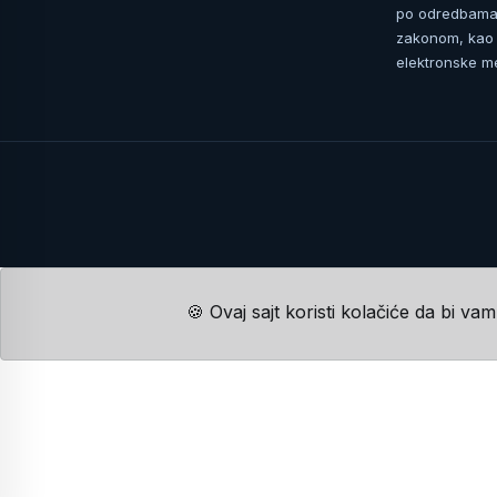
po odredbama 
zakonom, kao i
elektronske me
🍪 Ovaj sajt koristi kolačiće da bi va