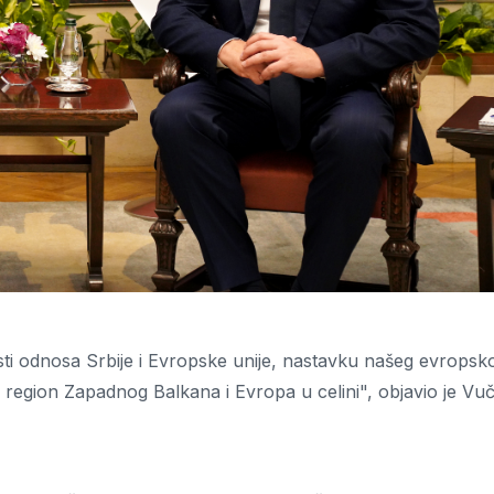
 odnosa Srbije i Evropske unije, nastavku našeg evropsk
, region Zapadnog Balkana i Evropa u celini", objavio je Vuč