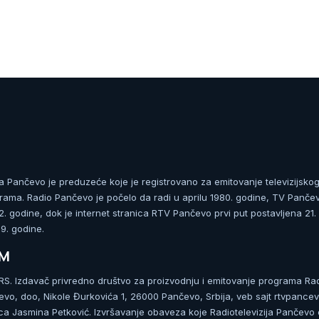
ja Pančevo je preduzeće koje je registrovano za emitovanje televizijskog
rama. Radio Pančevo je počelo da radi u aprilu 1980. godine, TV Panče
 godine, dok je internet stranica RTV Pančevo prvi put postavljena 21.
. godine.
UM
. Izdavač privredno društvo za proizvodnju i emitovanje programa Ra
čevo, doo, Nikole Đurkovića 1, 26000 Pančevo, Srbija, veb sajt rtvpancev
ca Jasmina Petković. Izvršavanje obaveza koje Radiotelevizija Pančevo