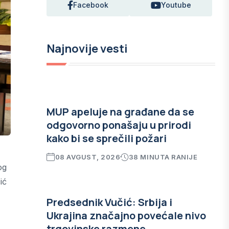
Facebook
Youtube
Najnovije vesti
MUP apeluje na građane da se
odgovorno ponašaju u prirodi
kako bi se sprečili požari
08 AVGUST, 2026
38 MINUTA RANIJE
og
ić
Predsednik Vučić: Srbija i
Ukrajina značajno povećale nivo
trgovinske razmene