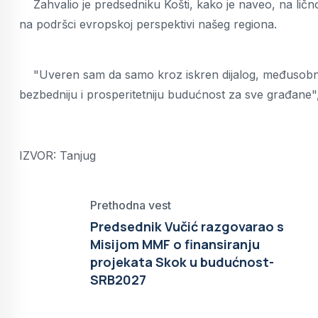
Zahvalio je predsedniku Košti, kako je naveo, na ličn
na podršci evropskoj perspektivi našeg regiona.
"Uveren sam da samo kroz iskren dijalog, međusobno p
bezbedniju i prosperitetniju budućnost za sve građane",
IZVOR: Tanjug
Prethodna vest
Predsednik Vučić razgovarao s
Misijom MMF o finansiranju
projekata Skok u budućnost-
SRB2027