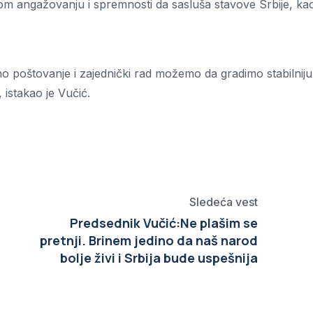
om angažovanju i spremnosti da sasluša stavove Srbije, kao
oštovanje i zajednički rad možemo da gradimo stabilniju
 istakao je Vučić.
Sledeća vest
Predsednik Vučić:Ne plašim se
pretnji. Brinem jedino da naš narod
bolje živi i Srbija bude uspešnija