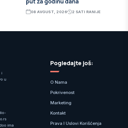
put za godinu dana
08 AVGUST, 2026
2 SATI RANIJE
Pogledajte još:
 i
vo u
O Nama
Pokrivenost
Marketing
Kontakt
dio-
o.rs
Prava I Uslovi Korišćenja
 doo ima