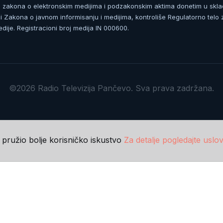
zakona o elektronskim medijima i podzakonskim aktima donetim u skla
 Zakona o javnom informisanju i medijima, kontroliše Regulatorno telo 
dije. Registracioni broj medija IN 000600.
©2026 Radio Televizija Pančevo. Sva prava zadržana.
m pružio bolje korisničko iskustvo
Za detalje pogledajte uslov