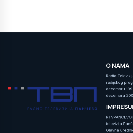
O NAMA
Radio Televizi
radijskog prog
decembru 1992.
decembra 2009
IMPRES
RTVPANCEVO.RS
televizija Pan
Glavna uredni