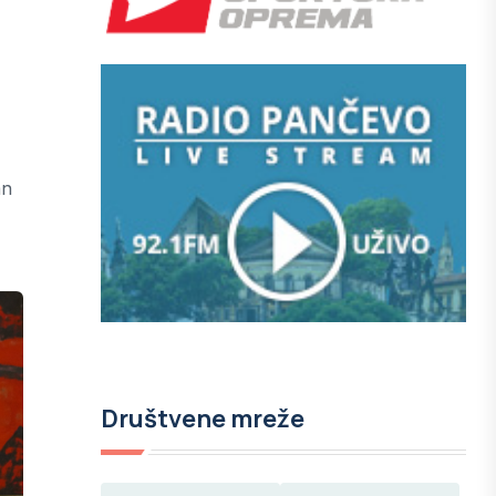
an
Društvene mreže