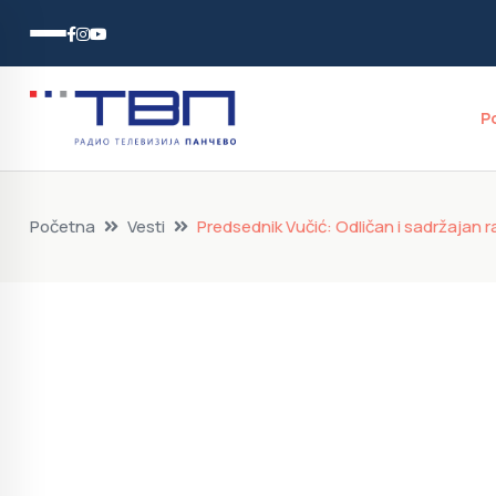
P
Početna
Vesti
Predsednik Vučić: Odličan i sadržajan 