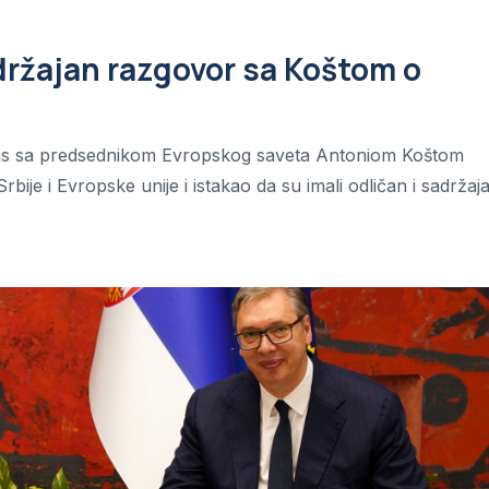
držajan razgovor sa Koštom o
nas sa predsednikom Evropskog saveta Antoniom Koštom
e i Evropske unije i istakao da su imali odličan i sadržaj