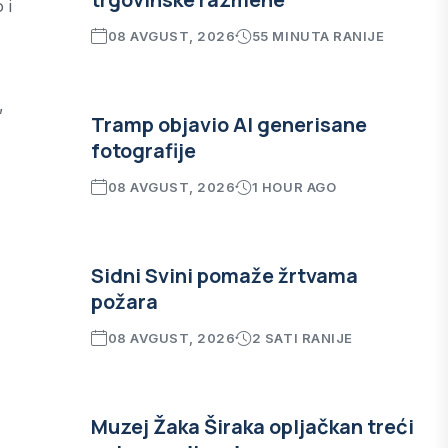
 i
08 AVGUST, 2026
55 MINUTA RANIJE
,
Tramp objavio AI generisane
fotografije
08 AVGUST, 2026
1 HOUR AGO
Sidni Svini pomaže žrtvama
požara
08 AVGUST, 2026
2 SATI RANIJE
Muzej Žaka Širaka opljačkan treći