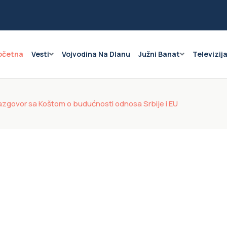
očetna
Vesti
Vojvodina Na Dlanu
Južni Banat
Televizij
razgovor sa Koštom o budućnosti odnosa Srbije i EU