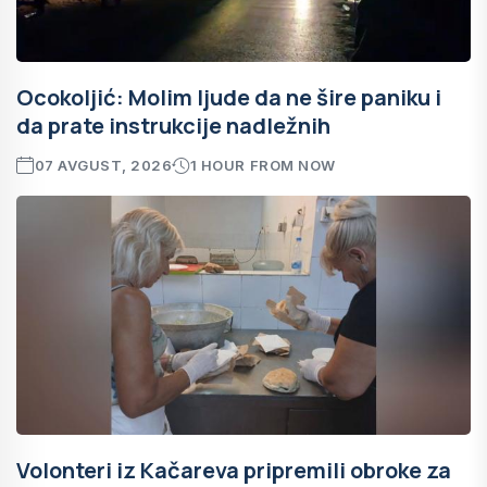
Ocokoljić: Molim ljude da ne šire paniku i
da prate instrukcije nadležnih
07 AVGUST, 2026
1 HOUR FROM NOW
Volonteri iz Kačareva pripremili obroke za