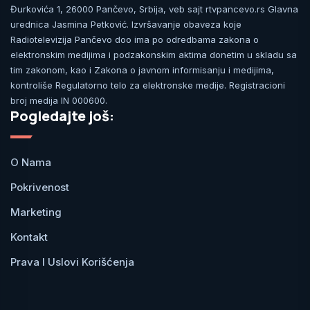
Đurkovića 1, 26000 Pančevo, Srbija, veb sajt rtvpancevo.rs Glavna
urednica Jasmina Petković. Izvršavanje obaveza koje
Radiotelevizija Pančevo doo ima po odredbama zakona o
elektronskim medijima i podzakonskim aktima donetim u skladu sa
tim zakonom, kao i Zakona o javnom informisanju i medijima,
kontroliše Regulatorno telo za elektronske medije. Registracioni
broj medija IN 000600.
Pogledajte još:
O Nama
Pokrivenost
Marketing
Kontakt
Prava I Uslovi Korišćenja