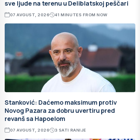
sve ljude na terenu u Deliblatskoj peščari
07 AVGUST, 2026
41 MINUTES FROM NOW
Stanković: Daćemo maksimum protiv
Novog Pazara za dobru uvertiru pred
revanš sa Hapoelom
07 AVGUST, 2026
3 SATI RANIJE