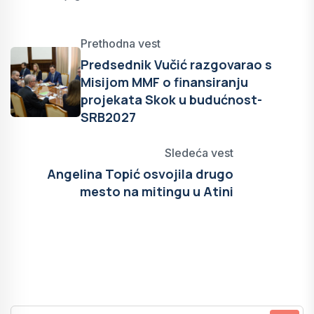
Prethodna vest
Predsednik Vučić razgovarao s
Misijom MMF o finansiranju
projekata Skok u budućnost-
SRB2027
Sledeća vest
Angelina Topić osvojila drugo
mesto na mitingu u Atini