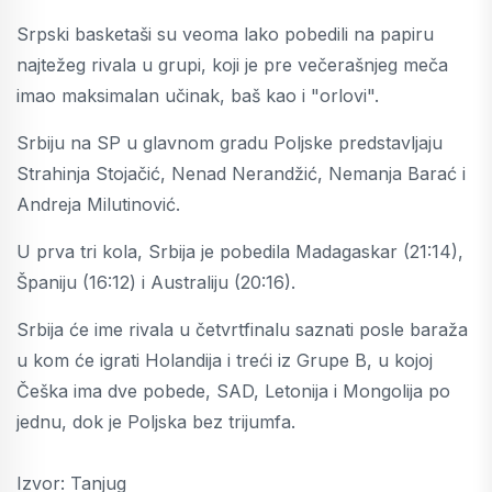
Srpski basketaši su veoma lako pobedili na papiru
najtežeg rivala u grupi, koji je pre večerašnjeg meča
imao maksimalan učinak, baš kao i "orlovi".
Srbiju na SP u glavnom gradu Poljske predstavljaju
Strahinja Stojačić, Nenad Nerandžić, Nemanja Barać i
Andreja Milutinović.
U prva tri kola, Srbija je pobedila Madagaskar (21:14),
Španiju (16:12) i Australiju (20:16).
Srbija će ime rivala u četvrtfinalu saznati posle baraža
u kom će igrati Holandija i treći iz Grupe B, u kojoj
Češka ima dve pobede, SAD, Letonija i Mongolija po
jednu, dok je Poljska bez trijumfa.
Izvor: Tanjug