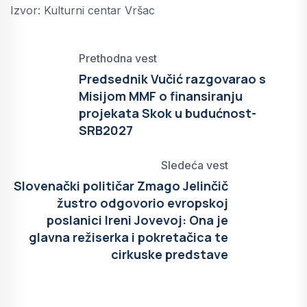
Izvor: Kulturni centar Vršac
Prethodna vest
Predsednik Vučić razgovarao s
Misijom MMF o finansiranju
projekata Skok u budućnost-
SRB2027
Sledeća vest
Slovenački političar Zmago Jelinčič
žustro odgovorio evropskoj
poslanici Ireni Jovevoj: Ona je
glavna režiserka i pokretačica te
cirkuske predstave