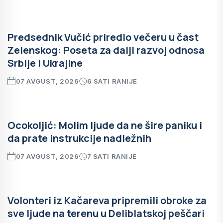
Predsednik Vučić priredio večeru u čast
Zelenskog: Poseta za dalji razvoj odnosa
Srbije i Ukrajine
07 AVGUST, 2026
6 SATI RANIJE
Ocokoljić: Molim ljude da ne šire paniku i
da prate instrukcije nadležnih
07 AVGUST, 2026
7 SATI RANIJE
Volonteri iz Kačareva pripremili obroke za
sve ljude na terenu u Deliblatskoj peščari