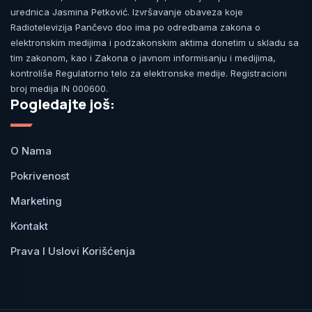
urednica Jasmina Petković. Izvršavanje obaveza koje
Radiotelevizija Pančevo doo ima po odredbama zakona o
elektronskim medijima i podzakonskim aktima donetim u skladu sa
tim zakonom, kao i Zakona o javnom informisanju i medijima,
kontroliše Regulatorno telo za elektronske medije. Registracioni
broj medija IN 000600.
Pogledajte još:
O Nama
Pokrivenost
Marketing
Kontakt
Prava I Uslovi Korišćenja