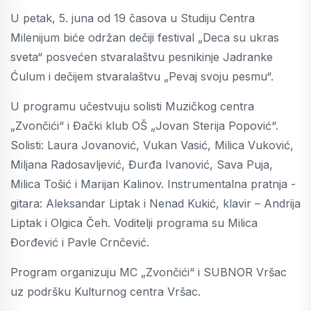
U petak, 5. juna od 19 časova u Studiju Centra
Milenijum biće održan dečiji festival „Deca su ukras
sveta“ posvećen stvaralaštvu pesnikinje Jadranke
Ćulum i dečijem stvaralaštvu „Pevaj svoju pesmu“.
U programu učestvuju solisti Muzičkog centra
„Zvončići“ i Đački klub OŠ „Jovan Sterija Popović“.
Solisti: Laura Jovanović, Vukan Vasić, Milica Vuković,
Miljana Radosavljević, Đurđa Ivanović, Sava Puja,
Milica Tošić i Marijan Kalinov. Instrumentalna pratnja -
gitara: Aleksandar Liptak i Nenad Kukić, klavir – Andrija
Liptak i Olgica Čeh. Voditelji programa su Milica
Đorđević i Pavle Crnčević.
Program organizuju MC „Zvončići“ i SUBNOR Vršac
uz podršku Kulturnog centra Vršac.