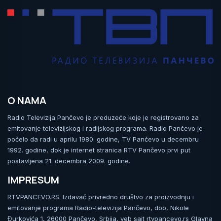
O NAMA
Radio Televizija Pančevo je preduzeće koje je registrovano za
emitovanje televizijskog i radijskog programa. Radio Pančevo je
počelo da radi u aprilu 1980. godine, TV Pančevo u decembru
1992. godine, dok je internet stranica RTV Pančevo prvi put
postavljena 21. decembra 2009. godine.
IMPRESUM
RTVPANCEVO.RS. Izdavač privredno društvo za proizvodnju i
emitovanje programa Radio-televizija Pančevo, doo, Nikole
Đurkovića 1, 26000 Pančevo, Srbija, veb sajt rtvpancevo.rs Glavna