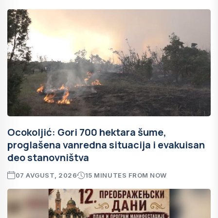
Ocokoljić: Gori 700 hektara šume,
proglašena vanredna situacija i evakuisan
deo stanovništva
07 AVGUST, 2026
15 MINUTES FROM NOW