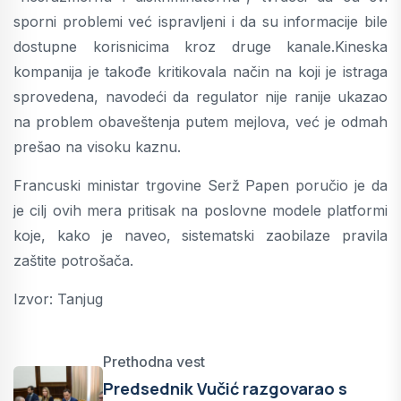
sporni problemi već ispravljeni i da su informacije bile
dostupne korisnicima kroz druge kanale.Kineska
kompanija je takođe kritikovala način na koji je istraga
sprovedena, navodeći da regulator nije ranije ukazao
na problem obaveštenja putem mejlova, već je odmah
prešao na visoku kaznu.
Francuski ministar trgovine Serž Papen poručio je da
je cilj ovih mera pritisak na poslovne modele platformi
koje, kako je naveo, sistematski zaobilaze pravila
zaštite potrošača.
Izvor: Tanjug
Prethodna vest
Predsednik Vučić razgovarao s