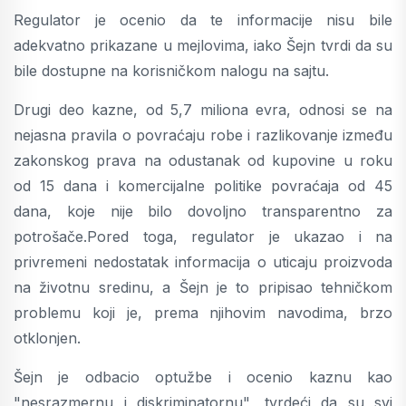
Regulator je ocenio da te informacije nisu bile
adekvatno prikazane u mejlovima, iako Šejn tvrdi da su
bile dostupne na korisničkom nalogu na sajtu.
Drugi deo kazne, od 5,7 miliona evra, odnosi se na
nejasna pravila o povraćaju robe i razlikovanje između
zakonskog prava na odustanak od kupovine u roku
od 15 dana i komercijalne politike povraćaja od 45
dana, koje nije bilo dovoljno transparentno za
potrošače.Pored toga, regulator je ukazao i na
privremeni nedostatak informacija o uticaju proizvoda
na životnu sredinu, a Šejn je to pripisao tehničkom
problemu koji je, prema njihovim navodima, brzo
otklonjen.
Šejn je odbacio optužbe i ocenio kaznu kao
"nesrazmernu i diskriminatornu", tvrdeći da su svi