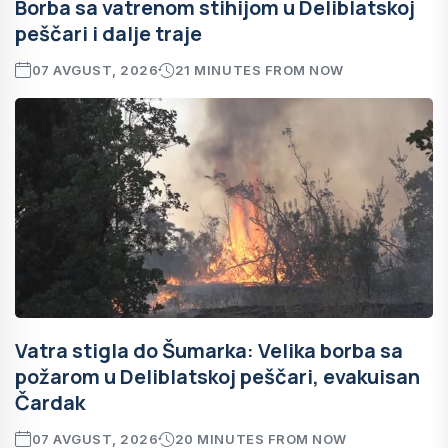
Borba sa vatrenom stihijom u Deliblatskoj
peščari i dalje traje
07 AVGUST, 2026
21 MINUTES FROM NOW
Vatra stigla do Šumarka: Velika borba sa
požarom u Deliblatskoj peščari, evakuisan
Čardak
07 AVGUST, 2026
20 MINUTES FROM NOW