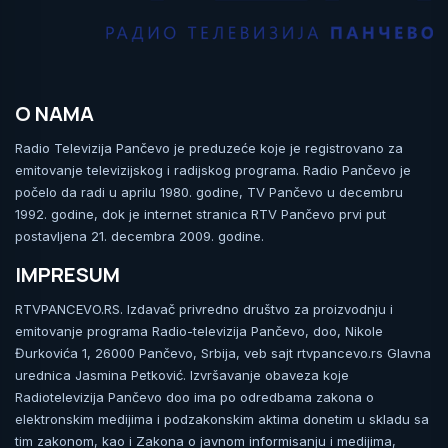
O NAMA
Radio Televizija Pančevo je preduzeće koje je registrovano za
emitovanje televizijskog i radijskog programa. Radio Pančevo je
počelo da radi u aprilu 1980. godine, TV Pančevo u decembru
1992. godine, dok je internet stranica RTV Pančevo prvi put
postavljena 21. decembra 2009. godine.
IMPRESUM
RTVPANCEVO.RS. Izdavač privredno društvo za proizvodnju i
emitovanje programa Radio-televizija Pančevo, doo, Nikole
Đurkovića 1, 26000 Pančevo, Srbija, veb sajt rtvpancevo.rs Glavna
urednica Jasmina Petković. Izvršavanje obaveza koje
Radiotelevizija Pančevo doo ima po odredbama zakona o
elektronskim medijima i podzakonskim aktima donetim u skladu sa
tim zakonom, kao i Zakona o javnom informisanju i medijima,