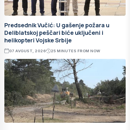
Predsednik Vučić: U gašenje požara u
Deliblatskoj peščari biće uključeni i
helikopteri Vojske Srbije
07 AVGUST, 2026
25 MINUTES FROM NOW