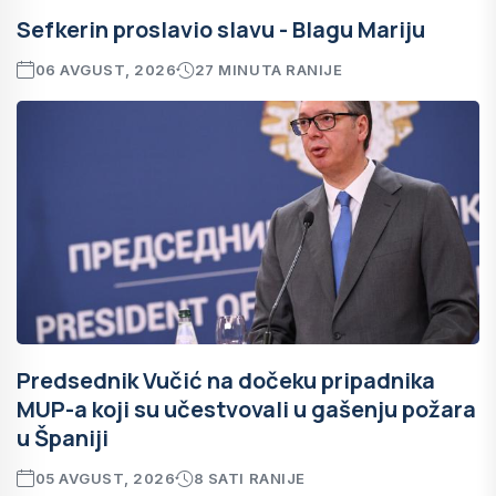
Sefkerin proslavio slavu - Blagu Mariju
06 AVGUST, 2026
27 MINUTA RANIJE
Predsednik Vučić na dočeku pripadnika
MUP-a koji su učestvovali u gašenju požara
u Španiji
05 AVGUST, 2026
8 SATI RANIJE