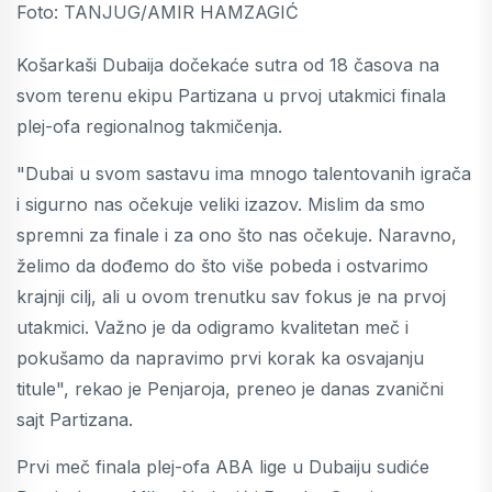
Foto: TANJUG/AMIR HAMZAGIĆ
Košarkaši Dubaija dočekaće sutra od 18 časova na
svom terenu ekipu Partizana u prvoj utakmici finala
plej-ofa regionalnog takmičenja.
"Dubai u svom sastavu ima mnogo talentovanih igrača
i sigurno nas očekuje veliki izazov. Mislim da smo
spremni za finale i za ono što nas očekuje. Naravno,
želimo da dođemo do što više pobeda i ostvarimo
krajnji cilj, ali u ovom trenutku sav fokus je na prvoj
utakmici. Važno je da odigramo kvalitetan meč i
pokušamo da napravimo prvi korak ka osvajanju
titule", rekao je Penjaroja, preneo je danas zvanični
sajt Partizana.
Prvi meč finala plej-ofa ABA lige u Dubaiju sudiće