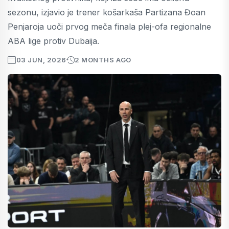
sezonu, izjavio je trener košarkaša Partizana Đoan
Penjaroja uoči prvog meča finala plej-ofa regionalne
ABA lige protiv Dubaija.
03 JUN, 2026
2 MONTHS AGO