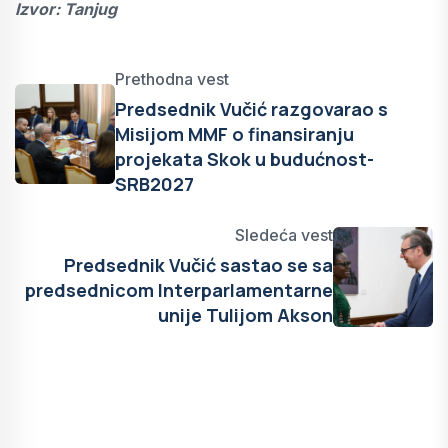
Izvor: Tanjug
Prethodna vest
Predsednik Vučić razgovarao s
Misijom MMF o finansiranju
projekata Skok u budućnost-
SRB2027
Sledeća vest
Predsednik Vučić sastao se sa
predsednicom Interparlamentarne
unije Tulijom Akson