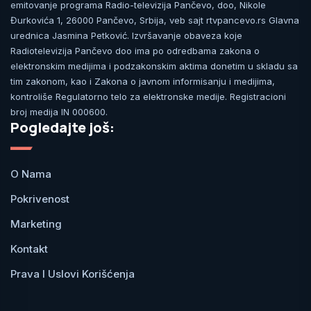
emitovanje programa Radio-televizija Pančevo, doo, Nikole
Đurkovića 1, 26000 Pančevo, Srbija, veb sajt rtvpancevo.rs Glavna
urednica Jasmina Petković. Izvršavanje obaveza koje
Radiotelevizija Pančevo doo ima po odredbama zakona o
elektronskim medijima i podzakonskim aktima donetim u skladu sa
tim zakonom, kao i Zakona o javnom informisanju i medijima,
kontroliše Regulatorno telo za elektronske medije. Registracioni
broj medija IN 000600.
Pogledajte još:
O Nama
Pokrivenost
Marketing
Kontakt
Prava I Uslovi Korišćenja