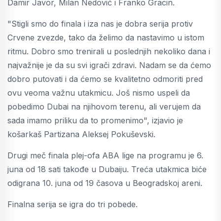
Damir Javor, Milan Nedović i Franko Gracin.
"Stigli smo do finala i iza nas je dobra serija protiv
Crvene zvezde, tako da želimo da nastavimo u istom
ritmu. Dobro smo trenirali u poslednjih nekoliko dana i
najvažnije je da su svi igrači zdravi. Nadam se da ćemo
dobro putovati i da ćemo se kvalitetno odmoriti pred
ovu veoma važnu utakmicu. Još nismo uspeli da
pobedimo Dubai na njihovom terenu, ali verujem da
sada imamo priliku da to promenimo", izjavio je
košarkaš Partizana Aleksej Pokuševski.
Drugi meč finala plej-ofa ABA lige na programu je 6.
juna od 18 sati takođe u Dubaiju. Treća utakmica biće
odigrana 10. juna od 19 časova u Beogradskoj areni.
Finalna serija se igra do tri pobede.