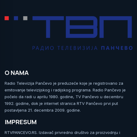
O NAMA
Radio Televizija Pančevo je preduzeće koje je registrovano za
emitovanje televizijskog i radijskog programa. Radio Pančevo je
počelo da radi u aprilu 1980. godine, TV Pančevo u decembru
1992. godine, dok je internet stranica RTV Pančevo prvi put
postavljena 21. decembra 2009. godine.
IMPRESUM
RTVPANCEVO.RS. Izdavač privredno društvo za proizvodnju i